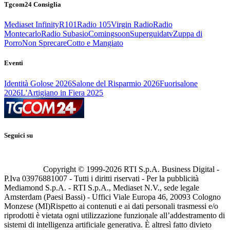
Tgcom24 Consiglia
Mediaset Infinity
R101
Radio 105
Virgin Radio
Radio
Montecarlo
Radio Subasio
Comingsoon
Superguidatv
Zuppa di
Porro
Non Sprecare
Cotto e Mangiato
Eventi
Identità Golose 2026
Salone del Risparmio 2026
Fuorisalone
2026
L'Artigiano in Fiera 2025
Seguici su
Copyright © 1999-
2026
RTI S.p.A. Business Digital -
P.Iva 03976881007 - Tutti i diritti riservati - Per la pubblicità
Mediamond S.p.A. - RTI S.p.A., Mediaset N.V., sede legale
Amsterdam (Paesi Bassi) - Uffici Viale Europa 46, 20093 Cologno
Monzese (MI)
Rispetto ai contenuti e ai dati personali trasmessi e/o
riprodotti è vietata ogni utilizzazione funzionale all’addestramento di
sistemi di intelligenza artificiale generativa. È altresì fatto divieto