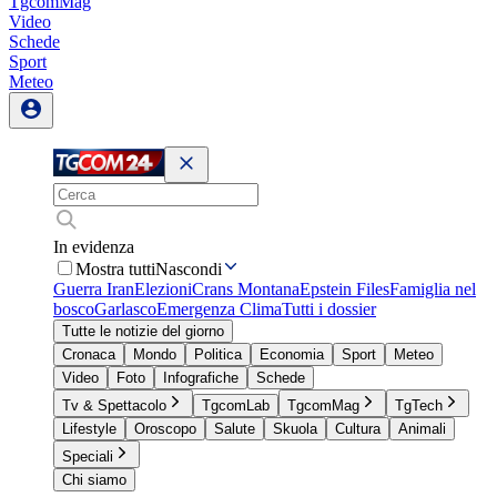
TgcomMag
Video
Schede
Sport
Meteo
In evidenza
Mostra tutti
Nascondi
Guerra Iran
Elezioni
Crans Montana
Epstein Files
Famiglia nel
bosco
Garlasco
Emergenza Clima
Tutti i dossier
Tutte le notizie del giorno
Cronaca
Mondo
Politica
Economia
Sport
Meteo
Video
Foto
Infografiche
Schede
Tv & Spettacolo
TgcomLab
TgcomMag
TgTech
Lifestyle
Oroscopo
Salute
Skuola
Cultura
Animali
Speciali
Chi siamo