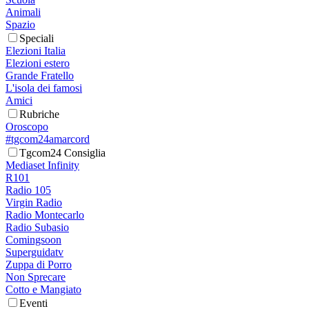
Animali
Spazio
Speciali
Elezioni Italia
Elezioni estero
Grande Fratello
L'isola dei famosi
Amici
Rubriche
Oroscopo
#tgcom24amarcord
Tgcom24 Consiglia
Mediaset Infinity
R101
Radio 105
Virgin Radio
Radio Montecarlo
Radio Subasio
Comingsoon
Superguidatv
Zuppa di Porro
Non Sprecare
Cotto e Mangiato
Eventi