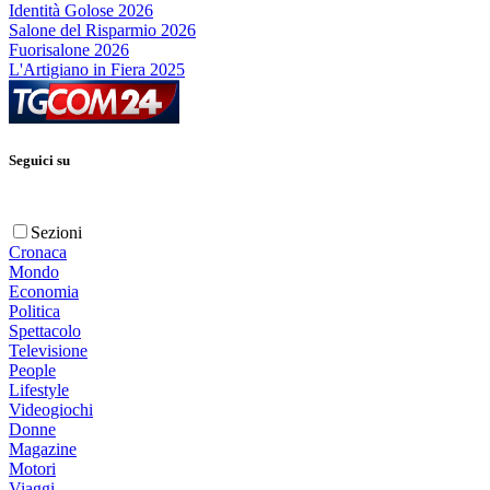
Identità Golose 2026
Salone del Risparmio 2026
Fuorisalone 2026
L'Artigiano in Fiera 2025
Seguici su
Sezioni
Cronaca
Mondo
Economia
Politica
Spettacolo
Televisione
People
Lifestyle
Videogiochi
Donne
Magazine
Motori
Viaggi