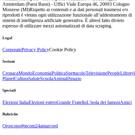
Amsterdam (Paesi Bassi) - Uffici Viale Europa 46, 20093 Cologno
Monzese (MI)
Rispetto ai contenuti e ai dati personali trasmessi e/o
riprodotti è vietata ogni utilizzazione funzionale all’addestramento di
sistemi di intelligenza artificiale generativa. È altresì fatto divieto
espresso di utilizzare mezzi automatizzati di data scraping.
Legal
Corporate
Privacy Policy
Cookie Policy
Sezioni
Cronaca
Mondo
Economia
Politica
Spettacolo
Televisione
People
Lifestyl
Planet
Cultura
Salute
Scuola
Animali
Spazio
Speciali
Elezioni Italia
Elezioni estero
Grande Fratello
L'isola dei famosi
Amici
Rubriche
Oroscopo
#tgcom24amarcord