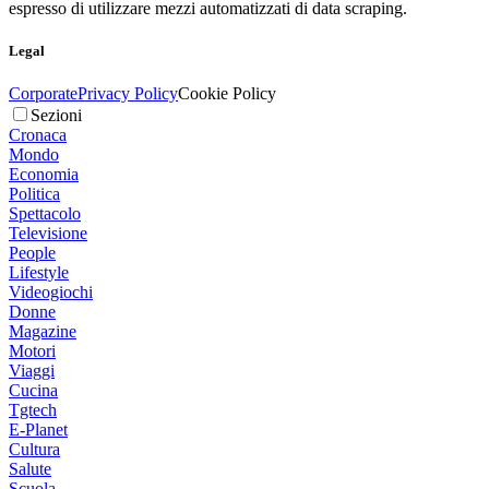
espresso di utilizzare mezzi automatizzati di data scraping.
Legal
Corporate
Privacy Policy
Cookie Policy
Sezioni
Cronaca
Mondo
Economia
Politica
Spettacolo
Televisione
People
Lifestyle
Videogiochi
Donne
Magazine
Motori
Viaggi
Cucina
Tgtech
E-Planet
Cultura
Salute
Scuola