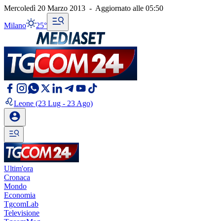
Mercoledì 20 Marzo 2013
-
Aggiornato alle
05:50
Milano
25°
Leone
(23 Lug - 23 Ago)
Ultim'ora
Cronaca
Mondo
Economia
TgcomLab
Televisione