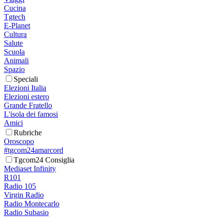
Cucina
Tgtech
E-Planet
Cultura
Salute
Scuola
Animali
Spazio
Speciali
Elezioni Italia
Elezioni estero
Grande Fratello
L'isola dei famosi
Amici
Rubriche
Oroscopo
#tgcom24amarcord
Tgcom24 Consiglia
Mediaset Infinity
R101
Radio 105
Virgin Radio
Radio Montecarlo
Radio Subasio