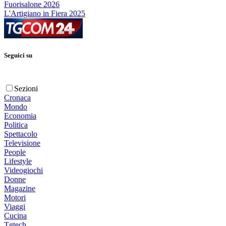
Fuorisalone 2026
L'Artigiano in Fiera 2025
Seguici su
Sezioni
Cronaca
Mondo
Economia
Politica
Spettacolo
Televisione
People
Lifestyle
Videogiochi
Donne
Magazine
Motori
Viaggi
Cucina
Tgtech