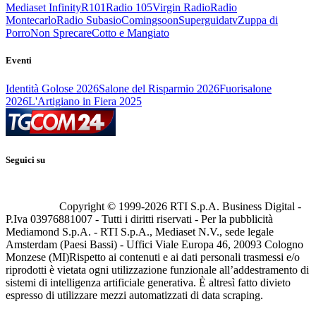
Mediaset Infinity
R101
Radio 105
Virgin Radio
Radio
Montecarlo
Radio Subasio
Comingsoon
Superguidatv
Zuppa di
Porro
Non Sprecare
Cotto e Mangiato
Eventi
Identità Golose 2026
Salone del Risparmio 2026
Fuorisalone
2026
L'Artigiano in Fiera 2025
Seguici su
Copyright © 1999-
2026
RTI S.p.A. Business Digital -
P.Iva 03976881007 - Tutti i diritti riservati - Per la pubblicità
Mediamond S.p.A. - RTI S.p.A., Mediaset N.V., sede legale
Amsterdam (Paesi Bassi) - Uffici Viale Europa 46, 20093 Cologno
Monzese (MI)
Rispetto ai contenuti e ai dati personali trasmessi e/o
riprodotti è vietata ogni utilizzazione funzionale all’addestramento di
sistemi di intelligenza artificiale generativa. È altresì fatto divieto
espresso di utilizzare mezzi automatizzati di data scraping.