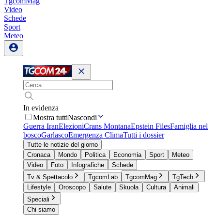
TgcomMag
Video
Schede
Sport
Meteo
In evidenza
Mostra tutti
Nascondi
Guerra Iran
Elezioni
Crans Montana
Epstein Files
Famiglia nel
bosco
Garlasco
Emergenza Clima
Tutti i dossier
Tutte le notizie del giorno
Cronaca
Mondo
Politica
Economia
Sport
Meteo
Video
Foto
Infografiche
Schede
Tv & Spettacolo
TgcomLab
TgcomMag
TgTech
Lifestyle
Oroscopo
Salute
Skuola
Cultura
Animali
Speciali
Chi siamo