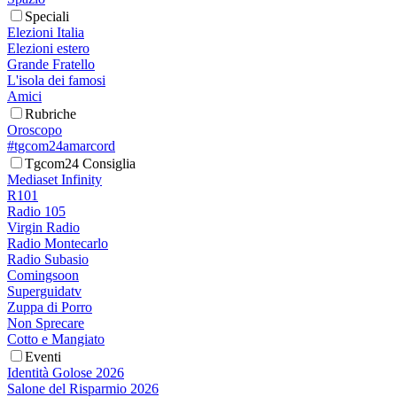
Speciali
Elezioni Italia
Elezioni estero
Grande Fratello
L'isola dei famosi
Amici
Rubriche
Oroscopo
#tgcom24amarcord
Tgcom24 Consiglia
Mediaset Infinity
R101
Radio 105
Virgin Radio
Radio Montecarlo
Radio Subasio
Comingsoon
Superguidatv
Zuppa di Porro
Non Sprecare
Cotto e Mangiato
Eventi
Identità Golose 2026
Salone del Risparmio 2026