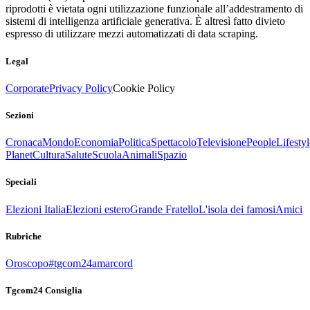
riprodotti è vietata ogni utilizzazione funzionale all’addestramento di
sistemi di intelligenza artificiale generativa. È altresì fatto divieto
espresso di utilizzare mezzi automatizzati di data scraping.
Legal
Corporate
Privacy Policy
Cookie Policy
Sezioni
Cronaca
Mondo
Economia
Politica
Spettacolo
Televisione
People
Lifestyl
Planet
Cultura
Salute
Scuola
Animali
Spazio
Speciali
Elezioni Italia
Elezioni estero
Grande Fratello
L'isola dei famosi
Amici
Rubriche
Oroscopo
#tgcom24amarcord
Tgcom24 Consiglia