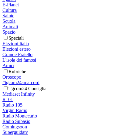
E-Planet
Cultura
Salute
Scuola
Animali
Spazio
Speciali
Elezioni Italia
Elezioni estero
Grande Fratello
L'isola dei famosi
Amici
Rubriche
Oroscopo
#tgcom24amarcord
Tgcom24 Consiglia
Mediaset Infinity
R101
Radio 105
Virgin Radio
Radio Montecarlo
Radio Subasio
Comingsoon
Superguidatv