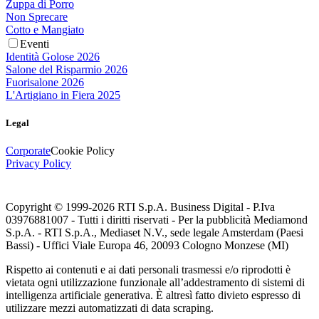
Zuppa di Porro
Non Sprecare
Cotto e Mangiato
Eventi
Identità Golose 2026
Salone del Risparmio 2026
Fuorisalone 2026
L'Artigiano in Fiera 2025
Legal
Corporate
Cookie Policy
Privacy Policy
Copyright © 1999-
2026
RTI S.p.A. Business Digital - P.Iva
03976881007 - Tutti i diritti riservati - Per la pubblicità Mediamond
S.p.A. - RTI S.p.A., Mediaset N.V., sede legale Amsterdam (Paesi
Bassi) - Uffici Viale Europa 46, 20093 Cologno Monzese (MI)
Rispetto ai contenuti e ai dati personali trasmessi e/o riprodotti è
vietata ogni utilizzazione funzionale all’addestramento di sistemi di
intelligenza artificiale generativa. È altresì fatto divieto espresso di
utilizzare mezzi automatizzati di data scraping.