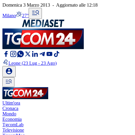
Domenica 3 Marzo 2013
-
Aggiornato alle
12:18
Milano
27°
Leone
(23 Lug - 23 Ago)
Ultim'ora
Cronaca
Mondo
Economia
TgcomLab
Televisione