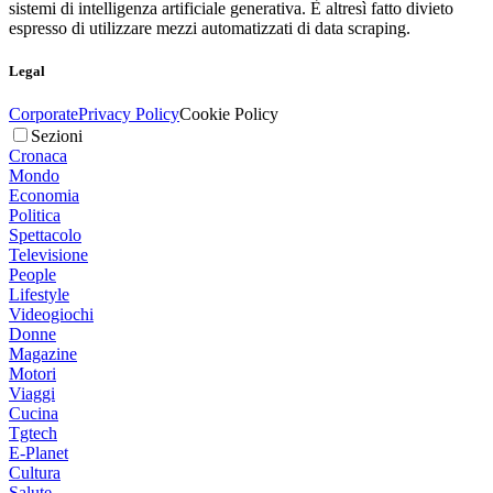
sistemi di intelligenza artificiale generativa. È altresì fatto divieto
espresso di utilizzare mezzi automatizzati di data scraping.
Legal
Corporate
Privacy Policy
Cookie Policy
Sezioni
Cronaca
Mondo
Economia
Politica
Spettacolo
Televisione
People
Lifestyle
Videogiochi
Donne
Magazine
Motori
Viaggi
Cucina
Tgtech
E-Planet
Cultura
Salute