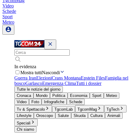
TgcomMag
Video
Schede
Sport
Meteo
In evidenza
Mostra tutti
Nascondi
Guerra Iran
Elezioni
Crans Montana
Epstein Files
Famiglia nel
bosco
Garlasco
Emergenza Clima
Tutti i dossier
Tutte le notizie del giorno
Cronaca
Mondo
Politica
Economia
Sport
Meteo
Video
Foto
Infografiche
Schede
Tv & Spettacolo
TgcomLab
TgcomMag
TgTech
Lifestyle
Oroscopo
Salute
Skuola
Cultura
Animali
Speciali
Chi siamo