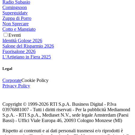
Radio Subasio
Comingsoon
Superguidatv
Zuppa di Porro
Non Sprecare
Cotto e Mangiato
Eventi
Identità Golose 2026
Salone del Risparmio 2026
Fuorisalone 2026
L'Artigiano in Fiera 2025
Legal
Corporate
Cookie Policy
Privacy Policy
Copyright © 1999-
2026
RTI S.p.A. Business Digital - P.Iva
03976881007 - Tutti i diritti riservati - Per la pubblicità Mediamond
S.p.A. - RTI S.p.A., Mediaset N.V., sede legale Amsterdam (Paesi
Bassi) - Uffici Viale Europa 46, 20093 Cologno Monzese (MI)
Rispetto ai contenuti e ai dati personali trasmessi e/o riprodotti è