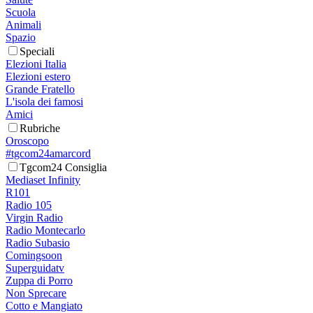
Scuola
Animali
Spazio
Speciali
Elezioni Italia
Elezioni estero
Grande Fratello
L'isola dei famosi
Amici
Rubriche
Oroscopo
#tgcom24amarcord
Tgcom24 Consiglia
Mediaset Infinity
R101
Radio 105
Virgin Radio
Radio Montecarlo
Radio Subasio
Comingsoon
Superguidatv
Zuppa di Porro
Non Sprecare
Cotto e Mangiato