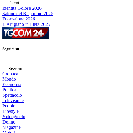
Eventi
Identità Golose 2026
Salone del Risparmio 2026
Fuorisalone 2026
L'Artigiano in Fiera 2025
Seguici su
Sezioni
Cronaca
Mondo
Economia
Politica
Spettacolo
Televisione
People
Lifestyle
Videogiochi
Donne
Magazine
Motori