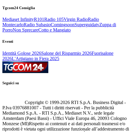
Tgcom24 Consiglia
Mediaset Infinity
R101
Radio 105
Virgin Radio
Radio
Montecarlo
Radio Subasio
Comingsoon
Superguidatv
Zuppa di
Porro
Non Sprecare
Cotto e Mangiato
Eventi
Identità Golose 2026
Salone del Risparmio 2026
Fuorisalone
2026
L'Artigiano in Fiera 2025
Seguici su
Copyright © 1999-
2026
RTI S.p.A. Business Digital -
P.Iva 03976881007 - Tutti i diritti riservati - Per la pubblicità
Mediamond S.p.A. - RTI S.p.A., Mediaset N.V., sede legale
Amsterdam (Paesi Bassi) - Uffici Viale Europa 46, 20093 Cologno
Monzese (MI)
Rispetto ai contenuti e ai dati personali trasmessi e/o
riprodotti è vietata ogni utilizzazione funzionale all’addestramento di