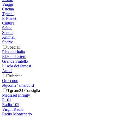
Viaggi
Cucina
Tgtech
E-Planet
Cultura
Salute
Scuola
Animali
Spazio
Speciali
Elezioni Italia
Elezioni estero
Grande Fratello
L'isola dei famosi
Amici
Rubriche
Oroscopo
#tgcom24amarcord
Tgcom24 Consiglia
Mediaset Infinity
R101
Radio 105
Virgin Radio
Radio Montecarlo