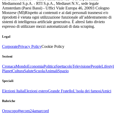
Mediamond S.p.A. - RTI S.p.A., Mediaset N.V., sede legale
Amsterdam (Paesi Bassi) - Uffici Viale Europa 46, 20093 Cologno
Monzese (MI)
Rispetto ai contenuti e ai dati personali trasmessi e/o
riprodotti è vietata ogni utilizzazione funzionale all’addestramento di
sistemi di intelligenza artificiale generativa. È altresì fatto divieto
espresso di utilizzare mezzi automatizzati di data scraping.
Legal
Corporate
Privacy Policy
Cookie Policy
Sezioni
Cronaca
Mondo
Economia
Politica
Spettacolo
Televisione
People
Lifestyl
Planet
Cultura
Salute
Scuola
Animali
Spazio
Speciali
Elezioni Italia
Elezioni estero
Grande Fratello
L'isola dei famosi
Amici
Rubriche
Oroscopo
#tgcom24amarcord