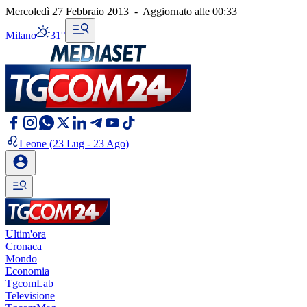
Mercoledì 27 Febbraio 2013
-
Aggiornato alle
00:33
Milano
31°
Leone
(23 Lug - 23 Ago)
Ultim'ora
Cronaca
Mondo
Economia
TgcomLab
Televisione