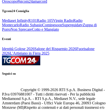
Oroscopo
#tgcom24amarcord
Tgcom24 Consiglia
Mediaset Infinity
R101
Radio 105
Virgin Radio
Radio
Montecarlo
Radio Subasio
Comingsoon
Superguidatv
Zuppa di
Porro
Non Sprecare
Cotto e Mangiato
Eventi
Identità Golose 2026
Salone del Risparmio 2026
Fuorisalone
2026
L'Artigiano in Fiera 2025
Seguici su
Copyright © 1999-
2026
RTI S.p.A. Business Digital -
P.Iva 03976881007 - Tutti i diritti riservati - Per la pubblicità
Mediamond S.p.A. - RTI S.p.A., Mediaset N.V., sede legale
Amsterdam (Paesi Bassi) - Uffici Viale Europa 46, 20093 Cologno
Monzese (MI)
Rispetto ai contenuti e ai dati personali trasmessi e/o