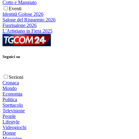
Cotto e Mangiato
Eventi
Identità Golose 2026
Salone del Risparmio 2026
Fuorisalone 2026
L'Artigiano in Fiera 2025
Seguici su
Sezioni
Cronaca
Mondo
Economia
Politica
Spettacolo
Televisione
People
Lifestyle
Videogiochi
Donne
Magazine