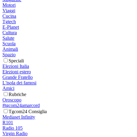
Motori
Viaggi
Cucina
Tgtech
E-Planet
Cultura
Salute
Scuola
Animali
Spazio
Speciali
Elezioni Italia
Elezioni estero
Grande Fratello
L'isola dei famosi
Amici
Rubriche
Oroscopo
#tgcom24amarcord
Tgcom24 Consiglia
Mediaset Infinity
R101
Radio 105
Virgin Radio