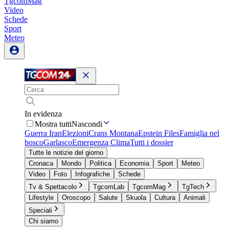
TgcomMag
Video
Schede
Sport
Meteo
In evidenza
Mostra tutti
Nascondi
Guerra Iran
Elezioni
Crans Montana
Epstein Files
Famiglia nel
bosco
Garlasco
Emergenza Clima
Tutti i dossier
Tutte le notizie del giorno
Cronaca
Mondo
Politica
Economia
Sport
Meteo
Video
Foto
Infografiche
Schede
Tv & Spettacolo
TgcomLab
TgcomMag
TgTech
Lifestyle
Oroscopo
Salute
Skuola
Cultura
Animali
Speciali
Chi siamo