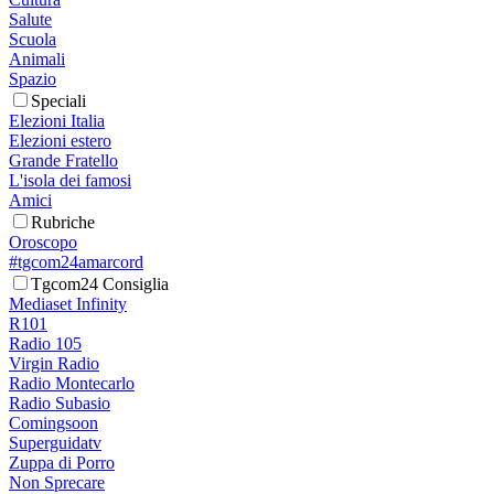
Salute
Scuola
Animali
Spazio
Speciali
Elezioni Italia
Elezioni estero
Grande Fratello
L'isola dei famosi
Amici
Rubriche
Oroscopo
#tgcom24amarcord
Tgcom24 Consiglia
Mediaset Infinity
R101
Radio 105
Virgin Radio
Radio Montecarlo
Radio Subasio
Comingsoon
Superguidatv
Zuppa di Porro
Non Sprecare