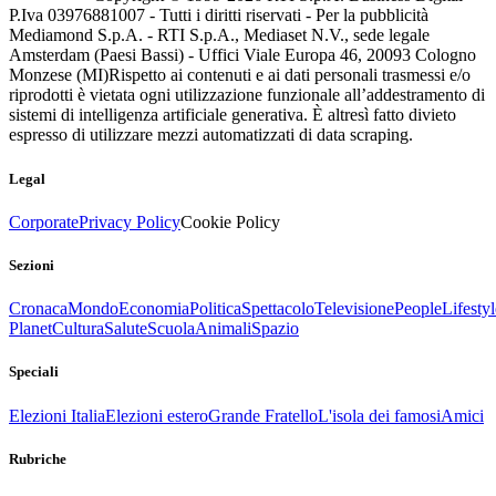
P.Iva 03976881007 - Tutti i diritti riservati - Per la pubblicità
Mediamond S.p.A. - RTI S.p.A., Mediaset N.V., sede legale
Amsterdam (Paesi Bassi) - Uffici Viale Europa 46, 20093 Cologno
Monzese (MI)
Rispetto ai contenuti e ai dati personali trasmessi e/o
riprodotti è vietata ogni utilizzazione funzionale all’addestramento di
sistemi di intelligenza artificiale generativa. È altresì fatto divieto
espresso di utilizzare mezzi automatizzati di data scraping.
Legal
Corporate
Privacy Policy
Cookie Policy
Sezioni
Cronaca
Mondo
Economia
Politica
Spettacolo
Televisione
People
Lifestyl
Planet
Cultura
Salute
Scuola
Animali
Spazio
Speciali
Elezioni Italia
Elezioni estero
Grande Fratello
L'isola dei famosi
Amici
Rubriche