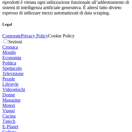
riprodotti è vietata ogni utilizzazione funzionale all’addestramento di
sistemi di intelligenza artificiale generativa. È altresì fatto divieto
espresso di utilizzare mezzi automatizzati di data scraping.
Legal
Corporate
Privacy Policy
Cookie Policy
Sezioni
Cronaca
Mondo
Economia
Politica
Spettacolo
Televisione
People
Lifestyle
Videogiochi
Donne
Magazine
Motori
Viaggi
Cucina
Tgtech
E-Planet
Cultura