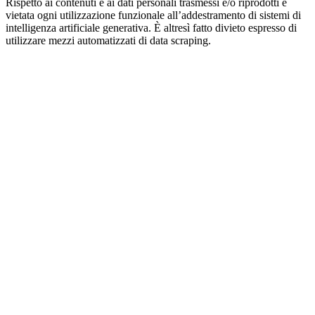
Rispetto ai contenuti e ai dati personali trasmessi e/o riprodotti è
vietata ogni utilizzazione funzionale all’addestramento di sistemi di
intelligenza artificiale generativa. È altresì fatto divieto espresso di
utilizzare mezzi automatizzati di data scraping.