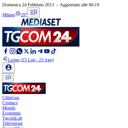
Domenica 24 Febbraio 2013
-
Aggiornato alle
06:19
Milano
29°
Leone
(23 Lug - 23 Ago)
Ultim'ora
Cronaca
Mondo
Economia
TgcomLab
Televisione