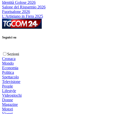
Identità Golose 2026
Salone del Risparmio 2026
Fuorisalone 2026
L'Artigiano in Fiera 2025
Seguici su
Sezioni
Cronaca
Mondo
Economia
Politica
Spettacolo
Televisione
People
Lifestyle
Videogiochi
Donne
Magazine
Motori
Viaggi