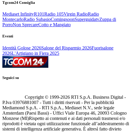
Tgcom24 Consiglia
Mediaset Infinity
R101
Radio 105
Virgin Radio
Radio
Montecarlo
Radio Subasio
Comingsoon
Superguidatv
Zuppa di
Porro
Non Sprecare
Cotto e Mangiato
Eventi
Identità Golose 2026
Salone del Risparmio 2026
Fuorisalone
2026
L'Artigiano in Fiera 2025
Seguici su
Copyright © 1999-
2026
RTI S.p.A. Business Digital -
P.Iva 03976881007 - Tutti i diritti riservati - Per la pubblicità
Mediamond S.p.A. - RTI S.p.A., Mediaset N.V., sede legale
Amsterdam (Paesi Bassi) - Uffici Viale Europa 46, 20093 Cologno
Monzese (MI)
Rispetto ai contenuti e ai dati personali trasmessi e/o
riprodotti è vietata ogni utilizzazione funzionale all’addestramento di
sistemi di intelligenza artificiale generativa. È altresì fatto divieto