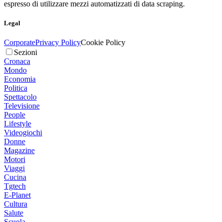
espresso di utilizzare mezzi automatizzati di data scraping.
Legal
Corporate
Privacy Policy
Cookie Policy
Sezioni
Cronaca
Mondo
Economia
Politica
Spettacolo
Televisione
People
Lifestyle
Videogiochi
Donne
Magazine
Motori
Viaggi
Cucina
Tgtech
E-Planet
Cultura
Salute
Scuola