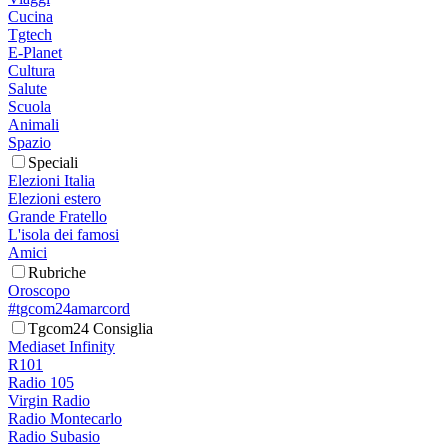
Cucina
Tgtech
E-Planet
Cultura
Salute
Scuola
Animali
Spazio
Speciali
Elezioni Italia
Elezioni estero
Grande Fratello
L'isola dei famosi
Amici
Rubriche
Oroscopo
#tgcom24amarcord
Tgcom24 Consiglia
Mediaset Infinity
R101
Radio 105
Virgin Radio
Radio Montecarlo
Radio Subasio