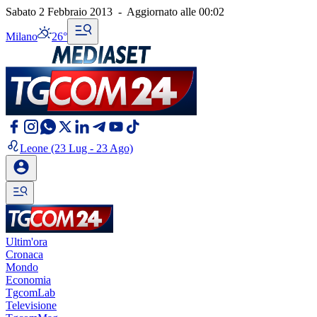
Sabato 2 Febbraio 2013
-
Aggiornato alle
00:02
Milano
26°
Leone
(23 Lug - 23 Ago)
Ultim'ora
Cronaca
Mondo
Economia
TgcomLab
Televisione