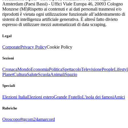
Amsterdam (Paesi Bassi) - Uffici Viale Europa 46, 20093 Cologno
Monzese (MI)
Rispetto ai contenuti e ai dati personali trasmessi e/o
riprodotti è vietata ogni utilizzazione funzionale all’addestramento di
sistemi di intelligenza artificiale generativa. È altresì fatto divieto
espresso di utilizzare mezzi automatizzati di data scraping.
Legal
Corporate
Privacy Policy
Cookie Policy
Sezioni
Cronaca
Mondo
Economia
Politica
Spettacolo
Televisione
People
Lifestyl
Planet
Cultura
Salute
Scuola
Animali
Spazio
Speciali
Elezioni Italia
Elezioni estero
Grande Fratello
L'isola dei famosi
Amici
Rubriche
Oroscopo
#tgcom24amarcord