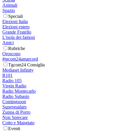
Animali
Spazio
Speciali
Elezioni Italia
Elezioni estero
Grande Fratello
L'isola dei famosi
Amici
Rubriche
Oroscopo
#tgcom24amarcord
Tgcom24 Consiglia
Mediaset Infinity
R101
Radio 105
Virgin Radio
Radio Montecarlo
Radio Subasio
Comingsoon
Superguidatv
Zuppa di Porro
Non Sprecare
Cotto e Mangiato
Eventi