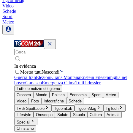
TgcomMag
Video
Schede
Sport
Meteo
In evidenza
Mostra tutti
Nascondi
Guerra Iran
Elezioni
Crans Montana
Epstein Files
Famiglia nel
bosco
Garlasco
Emergenza Clima
Tutti i dossier
Tutte le notizie del giorno
Cronaca
Mondo
Politica
Economia
Sport
Meteo
Video
Foto
Infografiche
Schede
Tv & Spettacolo
TgcomLab
TgcomMag
TgTech
Lifestyle
Oroscopo
Salute
Skuola
Cultura
Animali
Speciali
Chi siamo