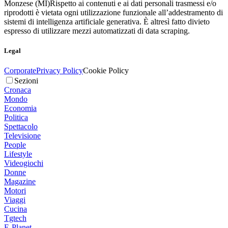
Monzese (MI)
Rispetto ai contenuti e ai dati personali trasmessi e/o
riprodotti è vietata ogni utilizzazione funzionale all’addestramento di
sistemi di intelligenza artificiale generativa. È altresì fatto divieto
espresso di utilizzare mezzi automatizzati di data scraping.
Legal
Corporate
Privacy Policy
Cookie Policy
Sezioni
Cronaca
Mondo
Economia
Politica
Spettacolo
Televisione
People
Lifestyle
Videogiochi
Donne
Magazine
Motori
Viaggi
Cucina
Tgtech
E-Planet