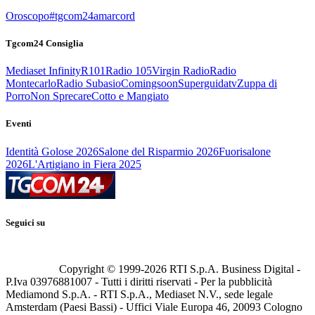
Oroscopo
#tgcom24amarcord
Tgcom24 Consiglia
Mediaset Infinity
R101
Radio 105
Virgin Radio
Radio
Montecarlo
Radio Subasio
Comingsoon
Superguidatv
Zuppa di
Porro
Non Sprecare
Cotto e Mangiato
Eventi
Identità Golose 2026
Salone del Risparmio 2026
Fuorisalone
2026
L'Artigiano in Fiera 2025
Seguici su
Copyright © 1999-
2026
RTI S.p.A. Business Digital -
P.Iva 03976881007 - Tutti i diritti riservati - Per la pubblicità
Mediamond S.p.A. - RTI S.p.A., Mediaset N.V., sede legale
Amsterdam (Paesi Bassi) - Uffici Viale Europa 46, 20093 Cologno