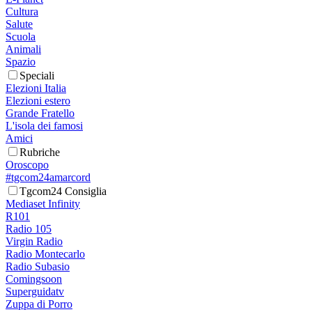
Cultura
Salute
Scuola
Animali
Spazio
Speciali
Elezioni Italia
Elezioni estero
Grande Fratello
L'isola dei famosi
Amici
Rubriche
Oroscopo
#tgcom24amarcord
Tgcom24 Consiglia
Mediaset Infinity
R101
Radio 105
Virgin Radio
Radio Montecarlo
Radio Subasio
Comingsoon
Superguidatv
Zuppa di Porro