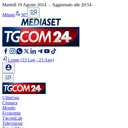
Martedì 19 Agosto 2014
-
Aggiornato alle
20:54
Milano
30°
Leone
(23 Lug - 23 Ago)
Ultim'ora
Cronaca
Mondo
Economia
TgcomLab
Televisione