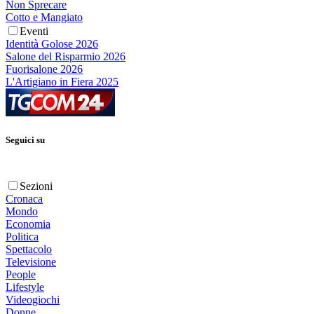
Non Sprecare
Cotto e Mangiato
Eventi
Identità Golose 2026
Salone del Risparmio 2026
Fuorisalone 2026
L'Artigiano in Fiera 2025
Seguici su
Sezioni
Cronaca
Mondo
Economia
Politica
Spettacolo
Televisione
People
Lifestyle
Videogiochi
Donne