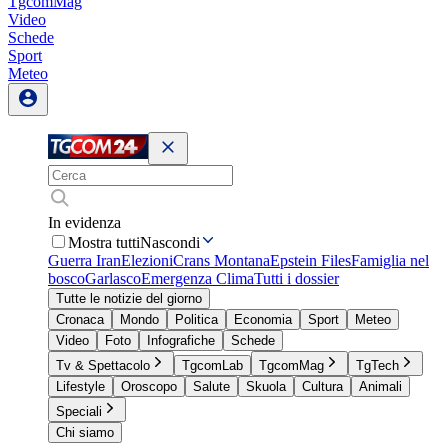
TgcomMag
Video
Schede
Sport
Meteo
In evidenza
Mostra tutti
Nascondi
Guerra Iran
Elezioni
Crans Montana
Epstein Files
Famiglia nel
bosco
Garlasco
Emergenza Clima
Tutti i dossier
Tutte le notizie del giorno
Cronaca
Mondo
Politica
Economia
Sport
Meteo
Video
Foto
Infografiche
Schede
Tv & Spettacolo
TgcomLab
TgcomMag
TgTech
Lifestyle
Oroscopo
Salute
Skuola
Cultura
Animali
Speciali
Chi siamo