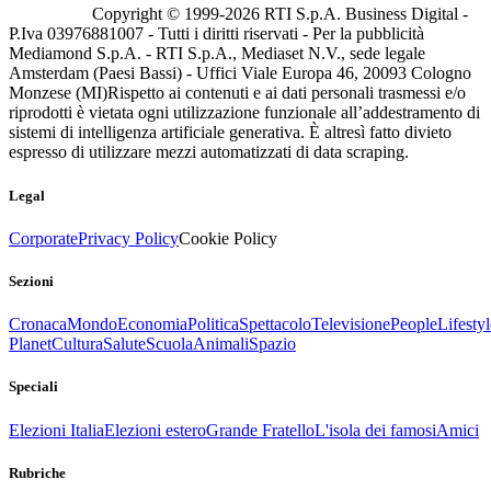
Copyright © 1999-
2026
RTI S.p.A. Business Digital -
P.Iva 03976881007 - Tutti i diritti riservati - Per la pubblicità
Mediamond S.p.A. - RTI S.p.A., Mediaset N.V., sede legale
Amsterdam (Paesi Bassi) - Uffici Viale Europa 46, 20093 Cologno
Monzese (MI)
Rispetto ai contenuti e ai dati personali trasmessi e/o
riprodotti è vietata ogni utilizzazione funzionale all’addestramento di
sistemi di intelligenza artificiale generativa. È altresì fatto divieto
espresso di utilizzare mezzi automatizzati di data scraping.
Legal
Corporate
Privacy Policy
Cookie Policy
Sezioni
Cronaca
Mondo
Economia
Politica
Spettacolo
Televisione
People
Lifestyl
Planet
Cultura
Salute
Scuola
Animali
Spazio
Speciali
Elezioni Italia
Elezioni estero
Grande Fratello
L'isola dei famosi
Amici
Rubriche