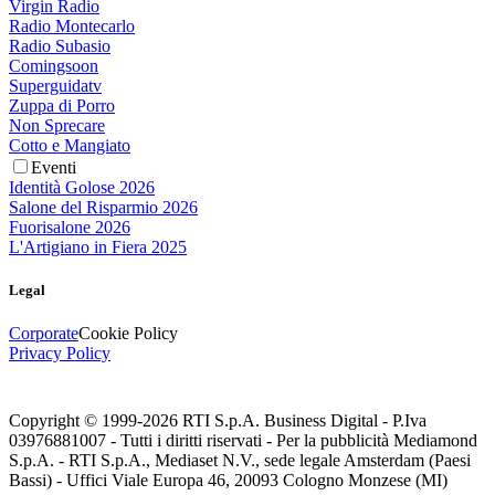
Virgin Radio
Radio Montecarlo
Radio Subasio
Comingsoon
Superguidatv
Zuppa di Porro
Non Sprecare
Cotto e Mangiato
Eventi
Identità Golose 2026
Salone del Risparmio 2026
Fuorisalone 2026
L'Artigiano in Fiera 2025
Legal
Corporate
Cookie Policy
Privacy Policy
Copyright © 1999-
2026
RTI S.p.A. Business Digital - P.Iva
03976881007 - Tutti i diritti riservati - Per la pubblicità Mediamond
S.p.A. - RTI S.p.A., Mediaset N.V., sede legale Amsterdam (Paesi
Bassi) - Uffici Viale Europa 46, 20093 Cologno Monzese (MI)