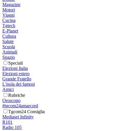
Magazine
Motori
Viaggi
Cucina
Tgtech
E-Planet
Cultura
Salute
Scuola
Animali
Spazio
Speciali
Elezioni Italia
Elezioni estero
Grande Fratello
L'isola dei famosi
Amici
Rubriche
Oroscopo
#tgcom24amarcord
Tgcom24 Consiglia
Mediaset Infinity
R101
Radio 105