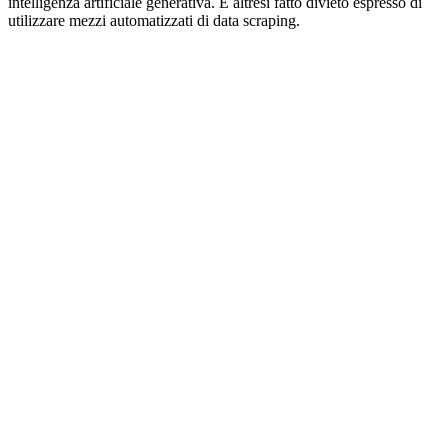
intelligenza artificiale generativa. È altresì fatto divieto espresso di
utilizzare mezzi automatizzati di data scraping.