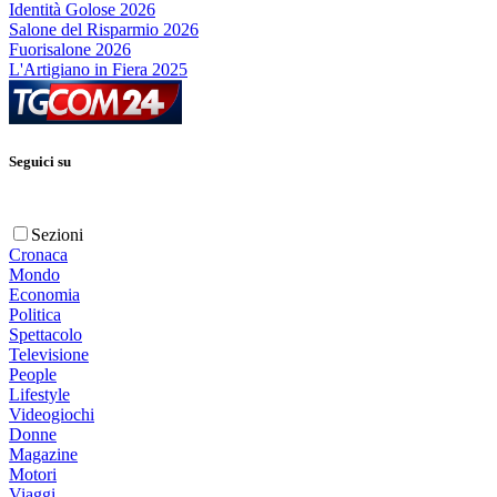
Identità Golose 2026
Salone del Risparmio 2026
Fuorisalone 2026
L'Artigiano in Fiera 2025
Seguici su
Sezioni
Cronaca
Mondo
Economia
Politica
Spettacolo
Televisione
People
Lifestyle
Videogiochi
Donne
Magazine
Motori
Viaggi