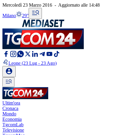
Mercoledì 23 Marzo 2016
-
Aggiornato alle
14:48
Milano
29°
Leone
(23 Lug - 23 Ago)
Ultim'ora
Cronaca
Mondo
Economia
TgcomLab
Televisione