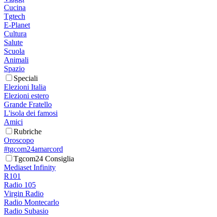
Cucina
Tgtech
E-Planet
Cultura
Salute
Scuola
Animali
Spazio
Speciali
Elezioni Italia
Elezioni estero
Grande Fratello
L'isola dei famosi
Amici
Rubriche
Oroscopo
#tgcom24amarcord
Tgcom24 Consiglia
Mediaset Infinity
R101
Radio 105
Virgin Radio
Radio Montecarlo
Radio Subasio