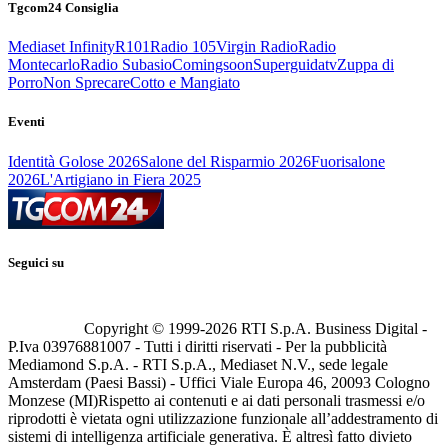
Tgcom24 Consiglia
Mediaset Infinity
R101
Radio 105
Virgin Radio
Radio
Montecarlo
Radio Subasio
Comingsoon
Superguidatv
Zuppa di
Porro
Non Sprecare
Cotto e Mangiato
Eventi
Identità Golose 2026
Salone del Risparmio 2026
Fuorisalone
2026
L'Artigiano in Fiera 2025
Seguici su
Copyright © 1999-
2026
RTI S.p.A. Business Digital -
P.Iva 03976881007 - Tutti i diritti riservati - Per la pubblicità
Mediamond S.p.A. - RTI S.p.A., Mediaset N.V., sede legale
Amsterdam (Paesi Bassi) - Uffici Viale Europa 46, 20093 Cologno
Monzese (MI)
Rispetto ai contenuti e ai dati personali trasmessi e/o
riprodotti è vietata ogni utilizzazione funzionale all’addestramento di
sistemi di intelligenza artificiale generativa. È altresì fatto divieto