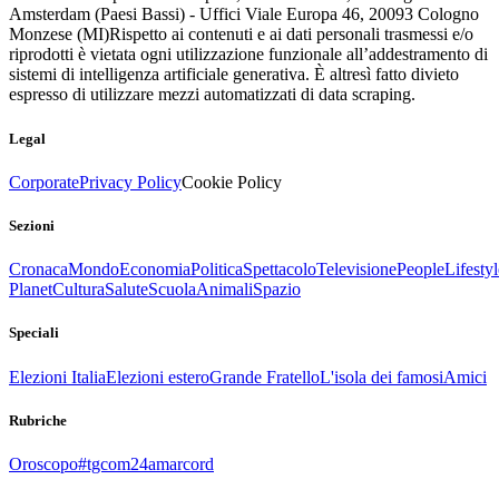
Amsterdam (Paesi Bassi) - Uffici Viale Europa 46, 20093 Cologno
Monzese (MI)
Rispetto ai contenuti e ai dati personali trasmessi e/o
riprodotti è vietata ogni utilizzazione funzionale all’addestramento di
sistemi di intelligenza artificiale generativa. È altresì fatto divieto
espresso di utilizzare mezzi automatizzati di data scraping.
Legal
Corporate
Privacy Policy
Cookie Policy
Sezioni
Cronaca
Mondo
Economia
Politica
Spettacolo
Televisione
People
Lifestyl
Planet
Cultura
Salute
Scuola
Animali
Spazio
Speciali
Elezioni Italia
Elezioni estero
Grande Fratello
L'isola dei famosi
Amici
Rubriche
Oroscopo
#tgcom24amarcord