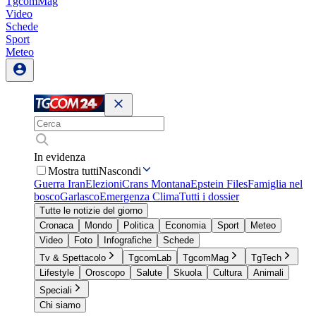
TgcomMag
Video
Schede
Sport
Meteo
In evidenza
Mostra tutti
Nascondi
Guerra Iran
Elezioni
Crans Montana
Epstein Files
Famiglia nel
bosco
Garlasco
Emergenza Clima
Tutti i dossier
Tutte le notizie del giorno
Cronaca
Mondo
Politica
Economia
Sport
Meteo
Video
Foto
Infografiche
Schede
Tv & Spettacolo
TgcomLab
TgcomMag
TgTech
Lifestyle
Oroscopo
Salute
Skuola
Cultura
Animali
Speciali
Chi siamo