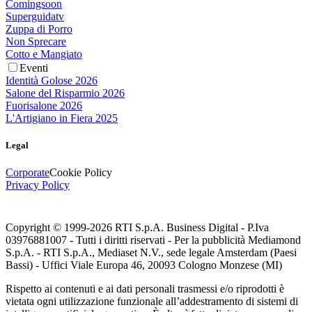
Comingsoon
Superguidatv
Zuppa di Porro
Non Sprecare
Cotto e Mangiato
Eventi
Identità Golose 2026
Salone del Risparmio 2026
Fuorisalone 2026
L'Artigiano in Fiera 2025
Legal
Corporate
Cookie Policy
Privacy Policy
Copyright © 1999-
2026
RTI S.p.A. Business Digital - P.Iva
03976881007 - Tutti i diritti riservati - Per la pubblicità Mediamond
S.p.A. - RTI S.p.A., Mediaset N.V., sede legale Amsterdam (Paesi
Bassi) - Uffici Viale Europa 46, 20093 Cologno Monzese (MI)
Rispetto ai contenuti e ai dati personali trasmessi e/o riprodotti è
vietata ogni utilizzazione funzionale all’addestramento di sistemi di