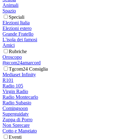
Animali
Spazio
Speciali
Elezioni Italia
Elezioni estero
Grande Fratello
L'isola dei famosi
Amici
Rubriche
Oroscopo
#tgcom24amarcord
Tgcom24 Consiglia
Mediaset Infinity
R101
Radio 105
Virgin Radio
Radio Montecarlo
Radio Subasio
Comingsoon
Superguidatv
Zuppa di Porro
Non Sprecare
Cotto e Mangiato
Eventi