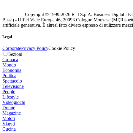
Copyright © 1999-
2026
RTI S.p.A. Business Digital - P.I
Bassi) - Uffici Viale Europa 46, 20093 Cologno Monzese (MI)
Rispett
artificiale generativa. È altresì fatto divieto espresso di utilizzare mez
Legal
Corporate
Privacy Policy
Cookie Policy
Sezioni
Cronaca
Mondo
Economia
Politica
Spettacolo
Televisione
People
Lifestyle
Videogiochi
Donne
Magazine
Motori
Viaggi
Cucina