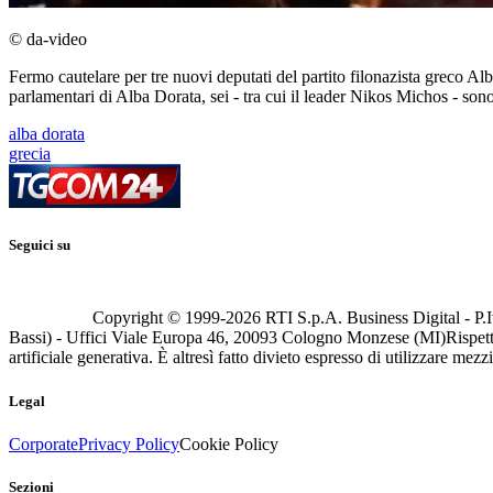
© da-video
Fermo cautelare per tre nuovi deputati del partito filonazista greco Alb
parlamentari di Alba Dorata, sei - tra cui il leader Nikos Michos - sono st
alba dorata
grecia
Seguici su
Copyright © 1999-
2026
RTI S.p.A. Business Digital - P.I
Bassi) - Uffici Viale Europa 46, 20093 Cologno Monzese (MI)
Rispett
artificiale generativa. È altresì fatto divieto espresso di utilizzare mez
Legal
Corporate
Privacy Policy
Cookie Policy
Sezioni