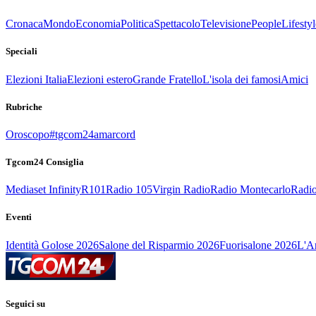
Cronaca
Mondo
Economia
Politica
Spettacolo
Televisione
People
Lifestyl
Speciali
Elezioni Italia
Elezioni estero
Grande Fratello
L'isola dei famosi
Amici
Rubriche
Oroscopo
#tgcom24amarcord
Tgcom24 Consiglia
Mediaset Infinity
R101
Radio 105
Virgin Radio
Radio Montecarlo
Radio
Eventi
Identità Golose 2026
Salone del Risparmio 2026
Fuorisalone 2026
L'Ar
Seguici su