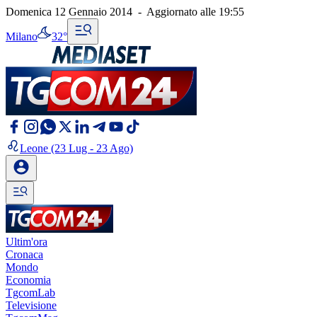
Domenica 12 Gennaio 2014
-
Aggiornato alle
19:55
Milano
32°
Leone
(23 Lug - 23 Ago)
Ultim'ora
Cronaca
Mondo
Economia
TgcomLab
Televisione