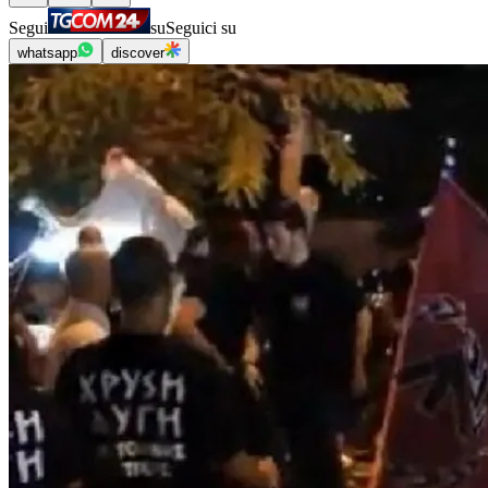
Segui
su
Seguici su
whatsapp
discover