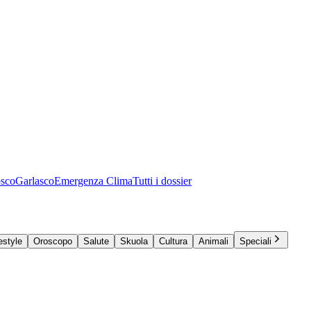
osco
Garlasco
Emergenza Clima
Tutti i dossier
estyle
Oroscopo
Salute
Skuola
Cultura
Animali
Speciali