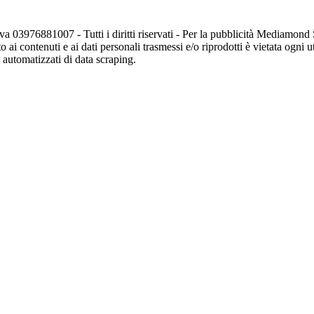
va 03976881007 - Tutti i diritti riservati - Per la pubblicità Mediamon
o ai contenuti e ai dati personali trasmessi e/o riprodotti è vietata ogni 
zi automatizzati di data scraping.