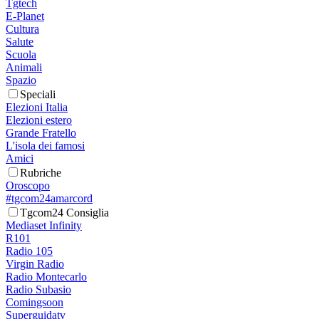
Tgtech
E-Planet
Cultura
Salute
Scuola
Animali
Spazio
Speciali
Elezioni Italia
Elezioni estero
Grande Fratello
L'isola dei famosi
Amici
Rubriche
Oroscopo
#tgcom24amarcord
Tgcom24 Consiglia
Mediaset Infinity
R101
Radio 105
Virgin Radio
Radio Montecarlo
Radio Subasio
Comingsoon
Superguidatv