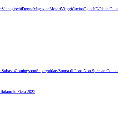
e
Videogiochi
Donne
Magazine
Motori
Viaggi
Cucina
Tgtech
E-Planet
Cult
 Subasio
Comingsoon
Superguidatv
Zuppa di Porro
Non Sprecare
Cotto 
tigiano in Fiera 2025