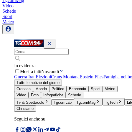
TgcomMag
Video
Schede
Sport
Meteo
In evidenza
Mostra tutti
Nascondi
Guerra Iran
Elezioni
Crans Montana
Epstein Files
Famiglia nel b
Tutte le notizie del giorno
Cronaca
Mondo
Politica
Economia
Sport
Meteo
Video
Foto
Infografiche
Schede
Tv & Spettacolo
TgcomLab
TgcomMag
TgTech
Lif
Chi siamo
Seguici anche su