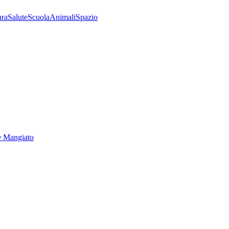
ura
Salute
Scuola
Animali
Spazio
e Mangiato