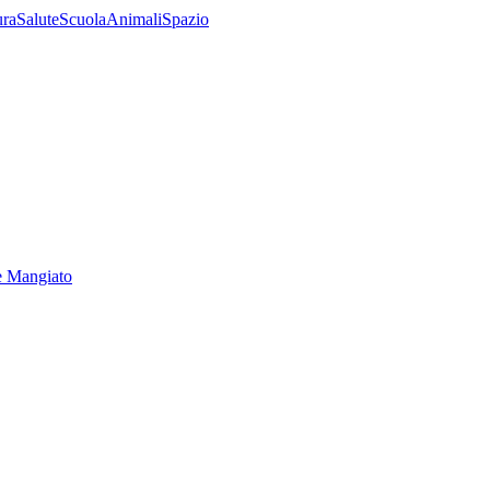
ura
Salute
Scuola
Animali
Spazio
e Mangiato