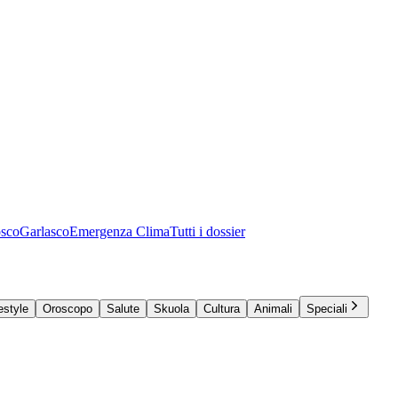
osco
Garlasco
Emergenza Clima
Tutti i dossier
estyle
Oroscopo
Salute
Skuola
Cultura
Animali
Speciali