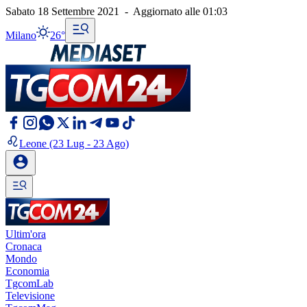
Sabato 18 Settembre 2021
-
Aggiornato alle
01:03
Milano
26°
Leone
(23 Lug - 23 Ago)
Ultim'ora
Cronaca
Mondo
Economia
TgcomLab
Televisione