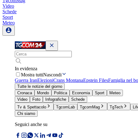
TgcomMag
Video
Schede
Sport
Meteo
In evidenza
Mostra tutti
Nascondi
Guerra Iran
Elezioni
Crans Montana
Epstein Files
Famiglia nel b
Tutte le notizie del giorno
Cronaca
Mondo
Politica
Economia
Sport
Meteo
Video
Foto
Infografiche
Schede
Tv & Spettacolo
TgcomLab
TgcomMag
TgTech
Lif
Chi siamo
Seguici anche su