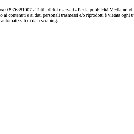
va 03976881007 - Tutti i diritti riservati - Per la pubblicità Mediamon
o ai contenuti e ai dati personali trasmessi e/o riprodotti è vietata ogni 
zi automatizzati di data scraping.