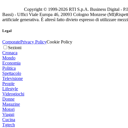
Copyright © 1999-
2026
RTI S.p.A. Business Digital - P.I
Bassi) - Uffici Viale Europa 46, 20093 Cologno Monzese (MI)
Rispett
artificiale generativa. È altresì fatto divieto espresso di utilizzare mez
Legal
Corporate
Privacy Policy
Cookie Policy
Sezioni
Cronaca
Mondo
Economia
Politica
Spettacolo
Televisione
People
Lifestyle
Videogiochi
Donne
Magazine
Motori
Viaggi
Cucina
Tgtech