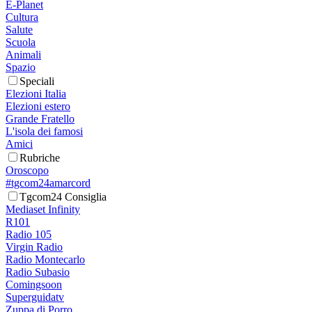
E-Planet
Cultura
Salute
Scuola
Animali
Spazio
Speciali
Elezioni Italia
Elezioni estero
Grande Fratello
L'isola dei famosi
Amici
Rubriche
Oroscopo
#tgcom24amarcord
Tgcom24 Consiglia
Mediaset Infinity
R101
Radio 105
Virgin Radio
Radio Montecarlo
Radio Subasio
Comingsoon
Superguidatv
Zuppa di Porro