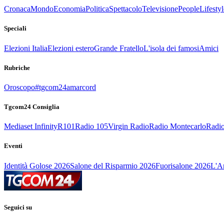
Cronaca
Mondo
Economia
Politica
Spettacolo
Televisione
People
Lifestyl
Speciali
Elezioni Italia
Elezioni estero
Grande Fratello
L'isola dei famosi
Amici
Rubriche
Oroscopo
#tgcom24amarcord
Tgcom24 Consiglia
Mediaset Infinity
R101
Radio 105
Virgin Radio
Radio Montecarlo
Radio
Eventi
Identità Golose 2026
Salone del Risparmio 2026
Fuorisalone 2026
L'Ar
Seguici su