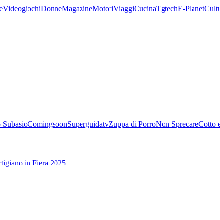
e
Videogiochi
Donne
Magazine
Motori
Viaggi
Cucina
Tgtech
E-Planet
Cult
 Subasio
Comingsoon
Superguidatv
Zuppa di Porro
Non Sprecare
Cotto 
tigiano in Fiera 2025