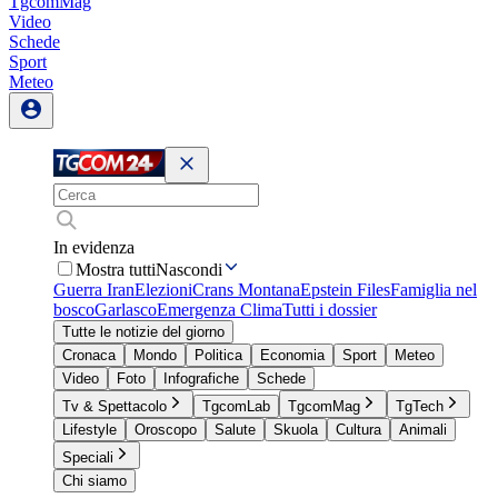
TgcomMag
Video
Schede
Sport
Meteo
In evidenza
Mostra tutti
Nascondi
Guerra Iran
Elezioni
Crans Montana
Epstein Files
Famiglia nel
bosco
Garlasco
Emergenza Clima
Tutti i dossier
Tutte le notizie del giorno
Cronaca
Mondo
Politica
Economia
Sport
Meteo
Video
Foto
Infografiche
Schede
Tv & Spettacolo
TgcomLab
TgcomMag
TgTech
Lifestyle
Oroscopo
Salute
Skuola
Cultura
Animali
Speciali
Chi siamo