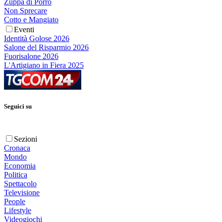
Zuppa di Porro
Non Sprecare
Cotto e Mangiato
Eventi
Identità Golose 2026
Salone del Risparmio 2026
Fuorisalone 2026
L'Artigiano in Fiera 2025
Seguici su
Sezioni
Cronaca
Mondo
Economia
Politica
Spettacolo
Televisione
People
Lifestyle
Videogiochi