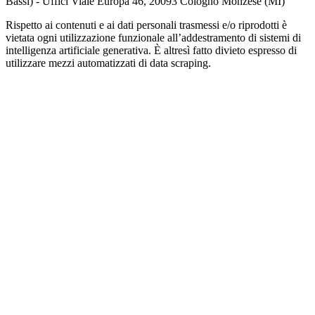
Bassi) - Uffici Viale Europa 46, 20093 Cologno Monzese (MI)
Rispetto ai contenuti e ai dati personali trasmessi e/o riprodotti è
vietata ogni utilizzazione funzionale all’addestramento di sistemi di
intelligenza artificiale generativa. È altresì fatto divieto espresso di
utilizzare mezzi automatizzati di data scraping.