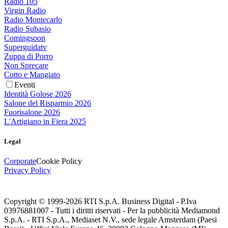
Radio 105
Virgin Radio
Radio Montecarlo
Radio Subasio
Comingsoon
Superguidatv
Zuppa di Porro
Non Sprecare
Cotto e Mangiato
Eventi
Identità Golose 2026
Salone del Risparmio 2026
Fuorisalone 2026
L'Artigiano in Fiera 2025
Legal
Corporate
Cookie Policy
Privacy Policy
Copyright © 1999-
2026
RTI S.p.A. Business Digital - P.Iva
03976881007 - Tutti i diritti riservati - Per la pubblicità Mediamond
S.p.A. - RTI S.p.A., Mediaset N.V., sede legale Amsterdam (Paesi