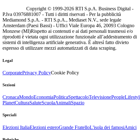
Copyright © 1999-
2026
RTI S.p.A. Business Digital -
P.Iva 03976881007 - Tutti i diritti riservati - Per la pubblicità
Mediamond S.p.A. - RTI S.p.A., Mediaset N.V., sede legale
Amsterdam (Paesi Bassi) - Uffici Viale Europa 46, 20093 Cologno
Monzese (MI)
Rispetto ai contenuti e ai dati personali trasmessi e/o
riprodotti è vietata ogni utilizzazione funzionale all’addestramento di
sistemi di intelligenza artificiale generativa. È altresì fatto divieto
espresso di utilizzare mezzi automatizzati di data scraping.
Legal
Corporate
Privacy Policy
Cookie Policy
Sezioni
Cronaca
Mondo
Economia
Politica
Spettacolo
Televisione
People
Lifestyl
Planet
Cultura
Salute
Scuola
Animali
Spazio
Speciali
Elezioni Italia
Elezioni estero
Grande Fratello
L'isola dei famosi
Amici
Rubriche