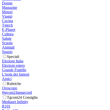
Donne
Magazine
Motori
Viaggi
Cucina
Tgtech
E-Planet
Cultura
Salute
Scuola
Animali
Spazio
Speciali
Elezioni Italia
Elezioni estero
Grande Fratello
L'isola dei famosi
Amici
Rubriche
Oroscopo
#tgcom24amarcord
Tgcom24 Consiglia
Mediaset Infinity
R101