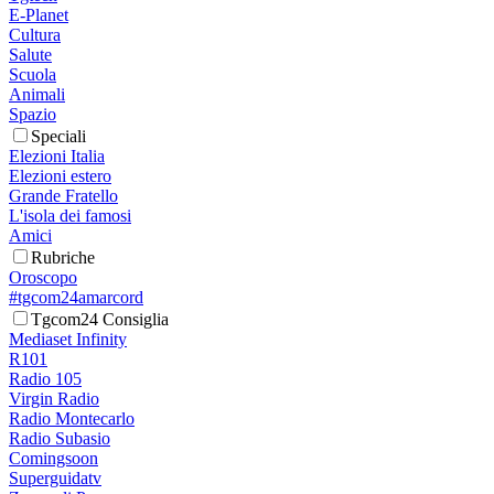
E-Planet
Cultura
Salute
Scuola
Animali
Spazio
Speciali
Elezioni Italia
Elezioni estero
Grande Fratello
L'isola dei famosi
Amici
Rubriche
Oroscopo
#tgcom24amarcord
Tgcom24 Consiglia
Mediaset Infinity
R101
Radio 105
Virgin Radio
Radio Montecarlo
Radio Subasio
Comingsoon
Superguidatv