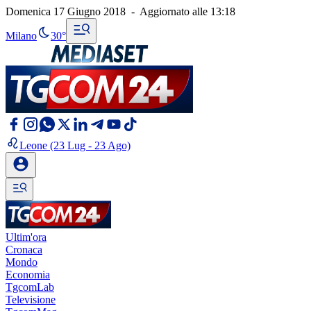
Domenica 17 Giugno 2018
-
Aggiornato alle
13:18
Milano
30°
Leone
(23 Lug - 23 Ago)
Ultim'ora
Cronaca
Mondo
Economia
TgcomLab
Televisione