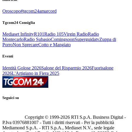
Oroscopo
#tgcom24amarcord
Tgcom24 Consiglia
Mediaset Infinity
R101
Radio 105
Virgin Radio
Radio
Montecarlo
Radio Subasio
Comingsoon
Superguidatv
Zuppa di
Porro
Non Sprecare
Cotto e Mangiato
Eventi
Identità Golose 2026
Salone del Risparmio 2026
Fuorisalone
2026
L'Artigiano in Fiera 2025
Seguici su
Copyright © 1999-
2026
RTI S.p.A. Business Digital -
P.Iva 03976881007 - Tutti i diritti riservati - Per la pubblicità
Mediamond S.p.A. - RTI S.p.A., Mediaset N.V., sede legale