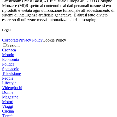
Amsterdam (Paesi Bassi) - Uffici Viale Europa 46, 20093 Cologno
Monzese (MI)
Rispetto ai contenuti e ai dati personali trasmessi e/o
riprodotti è vietata ogni utilizzazione funzionale all’addestramento di
sistemi di intelligenza artificiale generativa. È altresì fatto divieto
espresso di utilizzare mezzi automatizzati di data scraping.
Legal
Corporate
Privacy Policy
Cookie Policy
Sezioni
Cronaca
Mondo
Economia
Politica
Spettacolo
Televisione
People
Lifestyle
Videogiochi
Donne
Magazine
Motori
Viaggi
Cucina
Tgtech