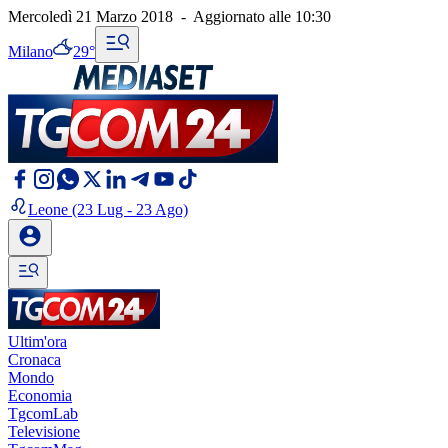
Mercoledì 21 Marzo 2018
-
Aggiornato alle
10:30
Milano
29°
Leone
(23 Lug - 23 Ago)
Ultim'ora
Cronaca
Mondo
Economia
TgcomLab
Televisione