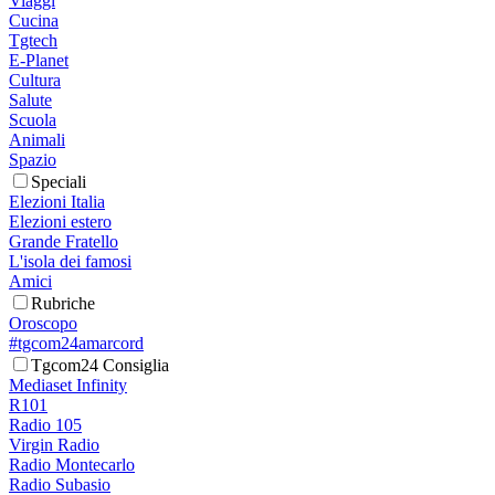
Viaggi
Cucina
Tgtech
E-Planet
Cultura
Salute
Scuola
Animali
Spazio
Speciali
Elezioni Italia
Elezioni estero
Grande Fratello
L'isola dei famosi
Amici
Rubriche
Oroscopo
#tgcom24amarcord
Tgcom24 Consiglia
Mediaset Infinity
R101
Radio 105
Virgin Radio
Radio Montecarlo
Radio Subasio