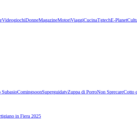
e
Videogiochi
Donne
Magazine
Motori
Viaggi
Cucina
Tgtech
E-Planet
Cult
 Subasio
Comingsoon
Superguidatv
Zuppa di Porro
Non Sprecare
Cotto 
tigiano in Fiera 2025