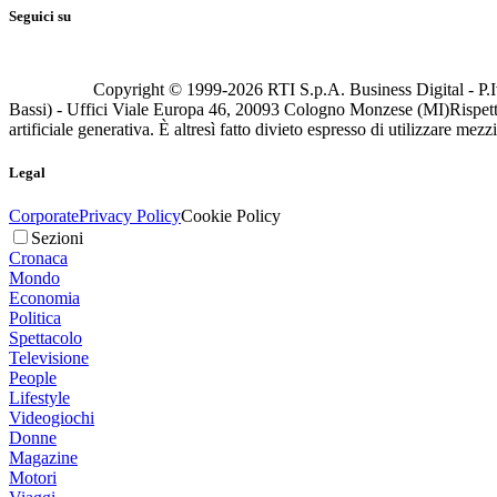
Seguici su
Copyright © 1999-
2026
RTI S.p.A. Business Digital - P.I
Bassi) - Uffici Viale Europa 46, 20093 Cologno Monzese (MI)
Rispett
artificiale generativa. È altresì fatto divieto espresso di utilizzare mez
Legal
Corporate
Privacy Policy
Cookie Policy
Sezioni
Cronaca
Mondo
Economia
Politica
Spettacolo
Televisione
People
Lifestyle
Videogiochi
Donne
Magazine
Motori