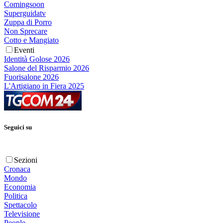
Comingsoon
Superguidatv
Zuppa di Porro
Non Sprecare
Cotto e Mangiato
Eventi
Identità Golose 2026
Salone del Risparmio 2026
Fuorisalone 2026
L'Artigiano in Fiera 2025
Seguici su
Sezioni
Cronaca
Mondo
Economia
Politica
Spettacolo
Televisione
People