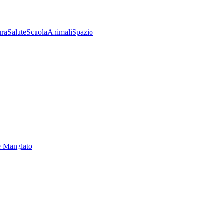
ura
Salute
Scuola
Animali
Spazio
e Mangiato