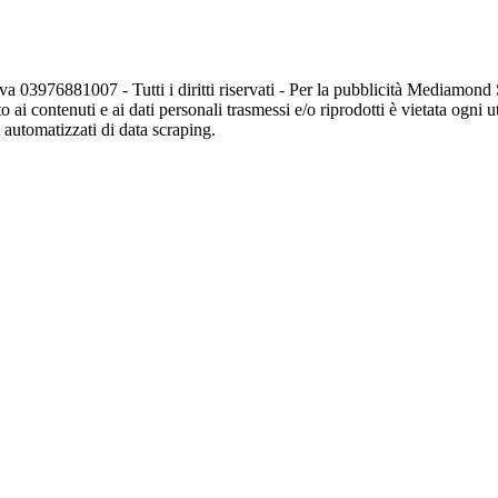
va 03976881007 - Tutti i diritti riservati - Per la pubblicità Mediamon
o ai contenuti e ai dati personali trasmessi e/o riprodotti è vietata ogni 
zi automatizzati di data scraping.