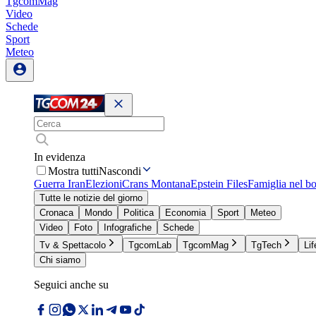
TgcomMag
Video
Schede
Sport
Meteo
In evidenza
Mostra tutti
Nascondi
Guerra Iran
Elezioni
Crans Montana
Epstein Files
Famiglia nel b
Tutte le notizie del giorno
Cronaca
Mondo
Politica
Economia
Sport
Meteo
Video
Foto
Infografiche
Schede
Tv & Spettacolo
TgcomLab
TgcomMag
TgTech
Lif
Chi siamo
Seguici anche su