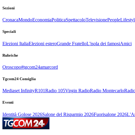
Sezioni
Cronaca
Mondo
Economia
Politica
Spettacolo
Televisione
People
Lifestyl
Speciali
Elezioni Italia
Elezioni estero
Grande Fratello
L'isola dei famosi
Amici
Rubriche
Oroscopo
#tgcom24amarcord
Tgcom24 Consiglia
Mediaset Infinity
R101
Radio 105
Virgin Radio
Radio Montecarlo
Radio
Eventi
Identità Golose 2026
Salone del Risparmio 2026
Fuorisalone 2026
L'Ar