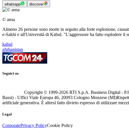
whatsapp
discover
© ansa
Almeno 26 persone sono morte in seguito alla forte esplosione, causata 
e-Sakhi e all'Università di Kabul. "L'aggressore ha fatto esplodere il su
kabul
afghanistan
Seguici su
Copyright © 1999-
2026
RTI S.p.A. Business Digital - P.I
Bassi) - Uffici Viale Europa 46, 20093 Cologno Monzese (MI)
Rispett
artificiale generativa. È altresì fatto divieto espresso di utilizzare mez
Legal
Corporate
Privacy Policy
Cookie Policy