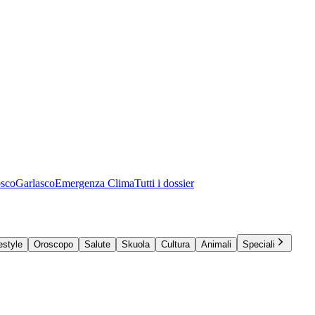
osco
Garlasco
Emergenza Clima
Tutti i dossier
estyle
Oroscopo
Salute
Skuola
Cultura
Animali
Speciali