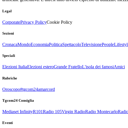
Legal
Corporate
Privacy Policy
Cookie Policy
Sezioni
Cronaca
Mondo
Economia
Politica
Spettacolo
Televisione
People
Lifestyl
Speciali
Elezioni Italia
Elezioni estero
Grande Fratello
L'isola dei famosi
Amici
Rubriche
Oroscopo
#tgcom24amarcord
Tgcom24 Consiglia
Mediaset Infinity
R101
Radio 105
Virgin Radio
Radio Montecarlo
Radio
Eventi