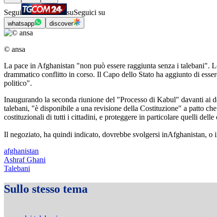
Segui
su
Seguici su
whatsapp
discover
© ansa
La pace in Afghanistan "non può essere raggiunta senza i talebani". Lo 
drammatico conflitto in corso. Il Capo dello Stato ha aggiunto di esser
politico".
Inaugurando la seconda riunione del "Processo di Kabul" davanti ai del
talebani, "è disponibile a una revisione della Costituzione" a patto che g
costituzionali di tutti i cittadini, e proteggere in particolare quelli dell
Il negoziato, ha quindi indicato, dovrebbe svolgersi inAfghanistan, o i
afghanistan
Ashraf Ghani
Talebani
Sullo stesso tema