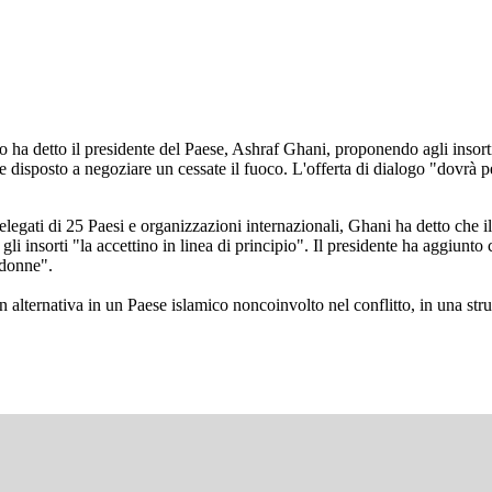
ha detto il presidente del Paese, Ashraf Ghani, proponendo agli insorti 
e disposto a negoziare un cessate il fuoco. L'offerta di dialogo "dovrà p
egati di 25 Paesi e organizzazioni internazionali, Ghani ha detto che i
li insorti "la accettino in linea di principio". Il presidente ha aggiunto c
e donne".
n alternativa in un Paese islamico noncoinvolto nel conflitto, in una str