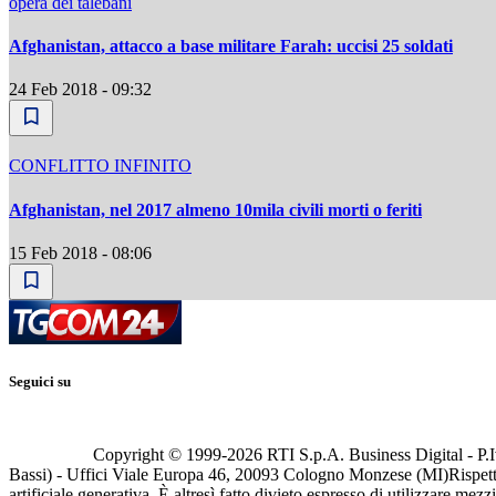
opera dei talebani
Afghanistan, attacco a base militare Farah: uccisi 25 soldati
24 Feb 2018 - 09:32
CONFLITTO INFINITO
Afghanistan, nel 2017 almeno 10mila civili morti o feriti
15 Feb 2018 - 08:06
Seguici su
Copyright © 1999-
2026
RTI S.p.A. Business Digital - P.I
Bassi) - Uffici Viale Europa 46, 20093 Cologno Monzese (MI)
Rispett
artificiale generativa. È altresì fatto divieto espresso di utilizzare mez