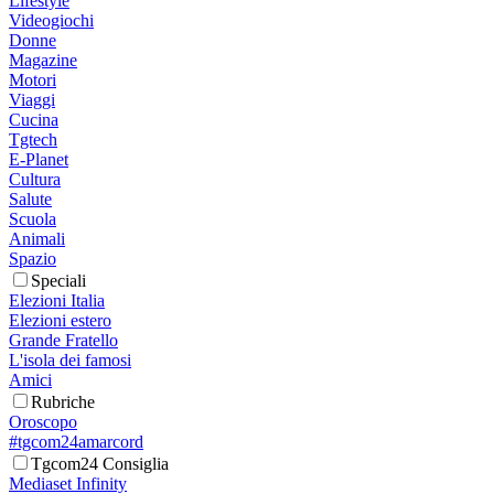
Lifestyle
Videogiochi
Donne
Magazine
Motori
Viaggi
Cucina
Tgtech
E-Planet
Cultura
Salute
Scuola
Animali
Spazio
Speciali
Elezioni Italia
Elezioni estero
Grande Fratello
L'isola dei famosi
Amici
Rubriche
Oroscopo
#tgcom24amarcord
Tgcom24 Consiglia
Mediaset Infinity