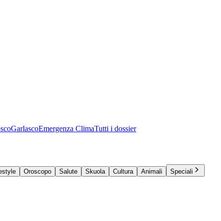
osco
Garlasco
Emergenza Clima
Tutti i dossier
estyle
Oroscopo
Salute
Skuola
Cultura
Animali
Speciali