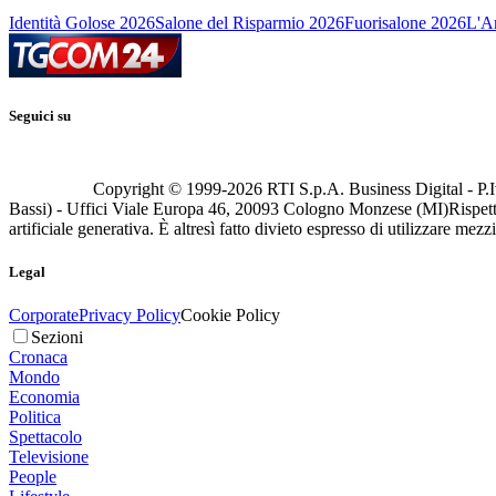
Identità Golose 2026
Salone del Risparmio 2026
Fuorisalone 2026
L'Ar
Seguici su
Copyright © 1999-
2026
RTI S.p.A. Business Digital - P.I
Bassi) - Uffici Viale Europa 46, 20093 Cologno Monzese (MI)
Rispett
artificiale generativa. È altresì fatto divieto espresso di utilizzare mez
Legal
Corporate
Privacy Policy
Cookie Policy
Sezioni
Cronaca
Mondo
Economia
Politica
Spettacolo
Televisione
People