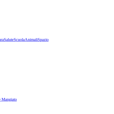
ura
Salute
Scuola
Animali
Spazio
e Mangiato