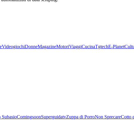
e
Videogiochi
Donne
Magazine
Motori
Viaggi
Cucina
Tgtech
E-Planet
Cult
 Subasio
Comingsoon
Superguidatv
Zuppa di Porro
Non Sprecare
Cotto 