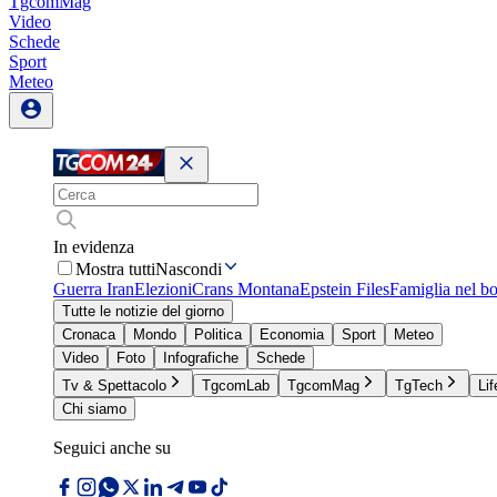
TgcomMag
Video
Schede
Sport
Meteo
In evidenza
Mostra tutti
Nascondi
Guerra Iran
Elezioni
Crans Montana
Epstein Files
Famiglia nel b
Tutte le notizie del giorno
Cronaca
Mondo
Politica
Economia
Sport
Meteo
Video
Foto
Infografiche
Schede
Tv & Spettacolo
TgcomLab
TgcomMag
TgTech
Lif
Chi siamo
Seguici anche su