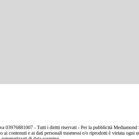
va 03976881007 - Tutti i diritti riservati - Per la pubblicità Mediamon
o ai contenuti e ai dati personali trasmessi e/o riprodotti è vietata ogni 
zi automatizzati di data scraping.