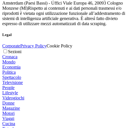
Amsterdam (Paesi Bassi) - Uffici Viale Europa 46, 20093 Cologno
Monzese (MI)
Rispetto ai contenuti e ai dati personali trasmessi e/o
riprodotti è vietata ogni utilizzazione funzionale all’addestramento di
sistemi di intelligenza artificiale generativa. È altresì fatto divieto
espresso di utilizzare mezzi automatizzati di data scraping.
Legal
Corporate
Privacy Policy
Cookie Policy
Sezioni
Cronaca
Mondo
Economia
Politica
Spettacolo
Televisione
People
Lifestyle
Videogiochi
Donne
Magazine
Motori
Viaggi
Cucina