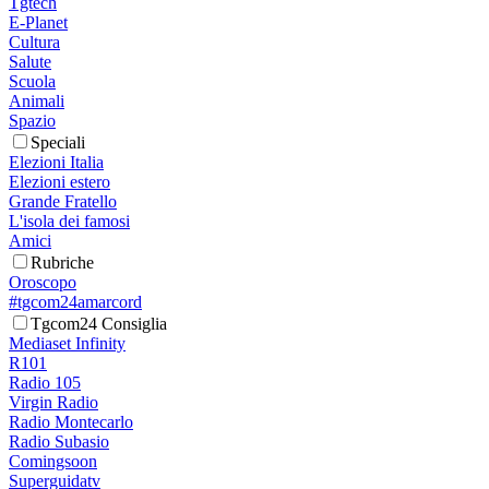
Tgtech
E-Planet
Cultura
Salute
Scuola
Animali
Spazio
Speciali
Elezioni Italia
Elezioni estero
Grande Fratello
L'isola dei famosi
Amici
Rubriche
Oroscopo
#tgcom24amarcord
Tgcom24 Consiglia
Mediaset Infinity
R101
Radio 105
Virgin Radio
Radio Montecarlo
Radio Subasio
Comingsoon
Superguidatv