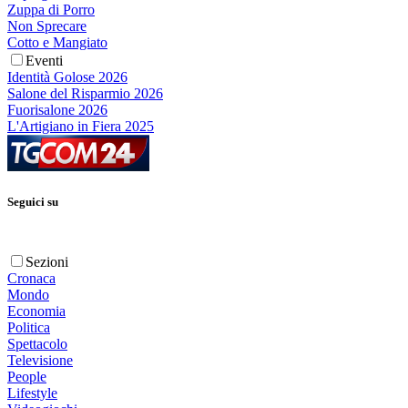
Zuppa di Porro
Non Sprecare
Cotto e Mangiato
Eventi
Identità Golose 2026
Salone del Risparmio 2026
Fuorisalone 2026
L'Artigiano in Fiera 2025
Seguici su
Sezioni
Cronaca
Mondo
Economia
Politica
Spettacolo
Televisione
People
Lifestyle