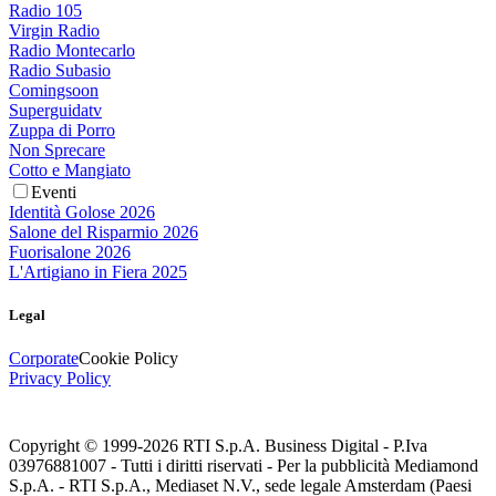
Radio 105
Virgin Radio
Radio Montecarlo
Radio Subasio
Comingsoon
Superguidatv
Zuppa di Porro
Non Sprecare
Cotto e Mangiato
Eventi
Identità Golose 2026
Salone del Risparmio 2026
Fuorisalone 2026
L'Artigiano in Fiera 2025
Legal
Corporate
Cookie Policy
Privacy Policy
Copyright © 1999-
2026
RTI S.p.A. Business Digital - P.Iva
03976881007 - Tutti i diritti riservati - Per la pubblicità Mediamond
S.p.A. - RTI S.p.A., Mediaset N.V., sede legale Amsterdam (Paesi