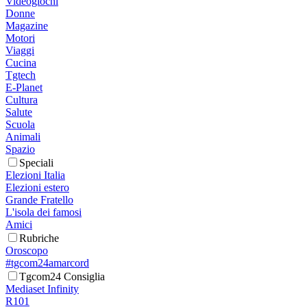
Videogiochi
Donne
Magazine
Motori
Viaggi
Cucina
Tgtech
E-Planet
Cultura
Salute
Scuola
Animali
Spazio
Speciali
Elezioni Italia
Elezioni estero
Grande Fratello
L'isola dei famosi
Amici
Rubriche
Oroscopo
#tgcom24amarcord
Tgcom24 Consiglia
Mediaset Infinity
R101