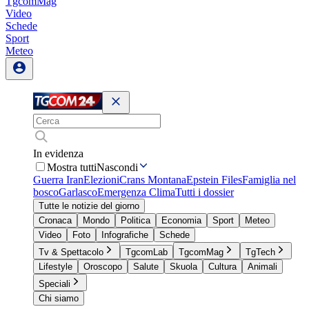
TgcomMag
Video
Schede
Sport
Meteo
In evidenza
Mostra tutti
Nascondi
Guerra Iran
Elezioni
Crans Montana
Epstein Files
Famiglia nel
bosco
Garlasco
Emergenza Clima
Tutti i dossier
Tutte le notizie del giorno
Cronaca
Mondo
Politica
Economia
Sport
Meteo
Video
Foto
Infografiche
Schede
Tv & Spettacolo
TgcomLab
TgcomMag
TgTech
Lifestyle
Oroscopo
Salute
Skuola
Cultura
Animali
Speciali
Chi siamo