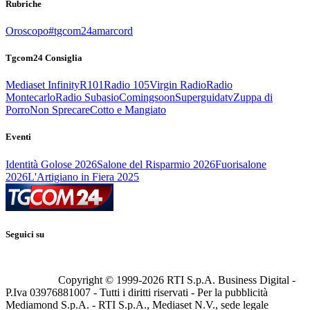
Rubriche
Oroscopo
#tgcom24amarcord
Tgcom24 Consiglia
Mediaset Infinity
R101
Radio 105
Virgin Radio
Radio
Montecarlo
Radio Subasio
Comingsoon
Superguidatv
Zuppa di
Porro
Non Sprecare
Cotto e Mangiato
Eventi
Identità Golose 2026
Salone del Risparmio 2026
Fuorisalone
2026
L'Artigiano in Fiera 2025
Seguici su
Copyright © 1999-
2026
RTI S.p.A. Business Digital -
P.Iva 03976881007 - Tutti i diritti riservati - Per la pubblicità
Mediamond S.p.A. - RTI S.p.A., Mediaset N.V., sede legale