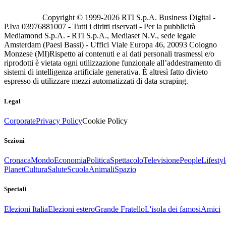
Copyright © 1999-
2026
RTI S.p.A. Business Digital -
P.Iva 03976881007 - Tutti i diritti riservati - Per la pubblicità
Mediamond S.p.A. - RTI S.p.A., Mediaset N.V., sede legale
Amsterdam (Paesi Bassi) - Uffici Viale Europa 46, 20093 Cologno
Monzese (MI)
Rispetto ai contenuti e ai dati personali trasmessi e/o
riprodotti è vietata ogni utilizzazione funzionale all’addestramento di
sistemi di intelligenza artificiale generativa. È altresì fatto divieto
espresso di utilizzare mezzi automatizzati di data scraping.
Legal
Corporate
Privacy Policy
Cookie Policy
Sezioni
Cronaca
Mondo
Economia
Politica
Spettacolo
Televisione
People
Lifestyl
Planet
Cultura
Salute
Scuola
Animali
Spazio
Speciali
Elezioni Italia
Elezioni estero
Grande Fratello
L'isola dei famosi
Amici