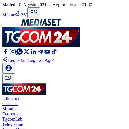
Martedì 31 Agosto 2021
-
Aggiornato alle
01:30
Milano
26°
Leone
(23 Lug - 23 Ago)
Ultim'ora
Cronaca
Mondo
Economia
TgcomLab
Televisione