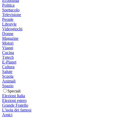
Economia
Politica
Spettacolo
Televisione
People
Lifestyle
Videogiochi
Donne
Magazine
Motori
Viaggi
Cucina
Tgtech
E-Planet
Cultura
Salute
Scuola
Animali
Spazio
Speciali
Elezioni Italia
Elezioni estero
Grande Fratello
L'isola dei famosi
Amici