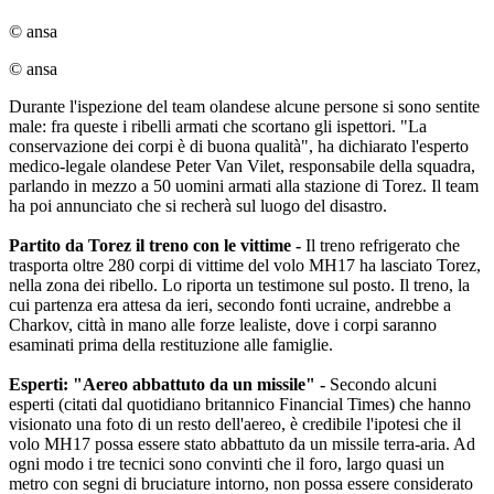
© ansa
© ansa
Durante l'ispezione del team olandese alcune persone si sono sentite
male: fra queste i ribelli armati che scortano gli ispettori. "La
conservazione dei corpi è di buona qualità", ha dichiarato l'esperto
medico-legale olandese Peter Van Vilet, responsabile della squadra,
parlando in mezzo a 50 uomini armati alla stazione di Torez. Il team
ha poi annunciato che si recherà sul luogo del disastro.
Partito da Torez il treno con le vittime -
Il treno refrigerato che
trasporta oltre 280 corpi di vittime del volo MH17 ha lasciato Torez,
nella zona dei ribello. Lo riporta un testimone sul posto. Il treno, la
cui partenza era attesa da ieri, secondo fonti ucraine, andrebbe a
Charkov, città in mano alle forze lealiste, dove i corpi saranno
esaminati prima della restituzione alle famiglie.
Esperti: "Aereo abbattuto da un missile" -
Secondo alcuni
esperti (citati dal quotidiano britannico Financial Times) che hanno
visionato una foto di un resto dell'aereo, è credibile l'ipotesi che il
volo MH17 possa essere stato abbattuto da un missile terra-aria. Ad
ogni modo i tre tecnici sono convinti che il foro, largo quasi un
metro con segni di bruciature intorno, non possa essere considerato