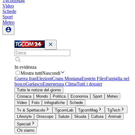
TgcomMag
Video
Schede
Sport
Meteo
In evidenza
Mostra tutti
Nascondi
Guerra Iran
Elezioni
Crans Montana
Epstein Files
Famiglia nel
bosco
Garlasco
Emergenza Clima
Tutti i dossier
Tutte le notizie del giorno
Cronaca
Mondo
Politica
Economia
Sport
Meteo
Video
Foto
Infografiche
Schede
Tv & Spettacolo
TgcomLab
TgcomMag
TgTech
Lifestyle
Oroscopo
Salute
Skuola
Cultura
Animali
Speciali
Chi siamo