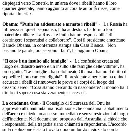
dispiegati verso Donetsk, in un'area dove i ribelli hanno il loro
quartier generale, hanno aggiunto ancora le autorità russe, come
riporta l'Interfax.
Obama: "Putin ha addestrato e armato i ribelli"
- "La Russia ha
influenza su questi separatisti, li ha addestrati, ha fornito loro
materiale militare. La Russia e Putin hanno responsabilità di
costringere i separatisti a collaborare". Così il presidente americano,
Barack Obama, in conferenza stampa alla Casa Bianca. "Non
bastano le parole, ora servono i fatti", ha aggiunto Obama.
"Il caos è un insulto alle famiglie"
- "La confusione creata sul
luogo del disastro aereo è un insulto alle famiglie delle vittime", ha
proseguito. "Le famiglie - ha sottolineato Obama - hanno il diritto di
seppellire i loro cari con dignità". Il presidente americano ha quindi
accusato i ribelli di rimuovere le prove e i corpi dal luogo del
disastro aereo: "Cosa stanno cercando di nascondere? Il mondo ha il
diritto di sapere cosa sia veramente successo".
La condanna Onu -
Il Consiglio di Sicurezza dell'Onu ha
approvato all'unanimità una risoluzione che condanna l'abbattimento
dell'aereo e chiede un accesso immediato e senza restrizioni al luogo
dell'incidente. Nel documento, proposto dall'Australia, si chiede che
i responsabili della tragedia siano chiamati a risponderne. L'accordo
sulla risoluzione è stato trovato dopo un lungo negoziato con la