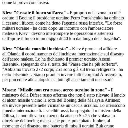
come la prova conclusiva.
Kiev: "Cessate il fuoco sull'area"
- E proprio nella zona in cui è
caduto il Boeing il presidente ucraino Petro Poroshenko ha ordinato
il cessate i lfuoco, come ha detto l'agenzia russa Interfax. "Le forze
militari ucraine - ha detto dopo un incontro con l'ambasciatore
malese a Kiev - devono interrompere le operazioni e astenersi
dall'aprire il fuoco in un ragigo di 40 km dal luogo della tragedia".
Kiev: "Olanda coordini inchiesta"
- Kiev è pronta ad affidare
all'Olanda il coordinamento dell'inchiesta internazionale sul disastro
dell'aereo malese. Lo ha dichiarato il premier ucraino Arseni
Iatseniuk, spiegando che si tratta del "Paese che ha più sofferto".
"Abbiamo trovato 272 corpi, 251 sono già sul treno refrigerato - ha
detto Iatseniuk -. Siamo pronti a inviare tutti i corpi ad Amsterdam,
per procedere alle autopsie e a tutti gli accertamenti necessari".
Mosca: "Missile non era russo, aereo ucraino in zona"
- Il
ministero della Difesa russo afferma che non è stato rilevato il lancio
di alcun missile vicino la rotta del Boeing della Malaysia Airlines:
era invece presente nelle vicinanze un caccia ucraino. Lo riferiscono
i media internazionali. I satelliti russi, ha spiegato il ministero della
Difesa, hanno rilevato un aereo da attacco Su-25 che volava in
direzione del boeing malese che poi e' precipitato. Inoltre, al
momento del disastro, una batteria di missili ucraini Buk erano