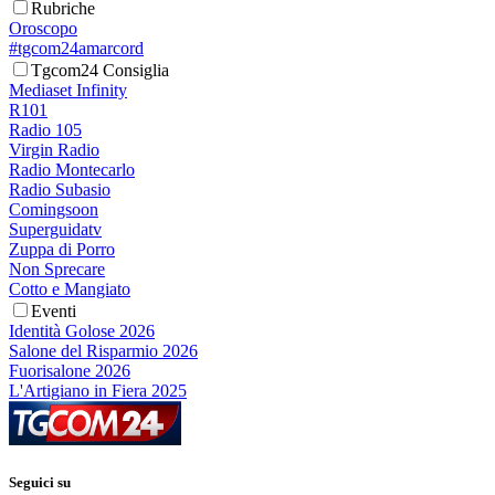
Rubriche
Oroscopo
#tgcom24amarcord
Tgcom24 Consiglia
Mediaset Infinity
R101
Radio 105
Virgin Radio
Radio Montecarlo
Radio Subasio
Comingsoon
Superguidatv
Zuppa di Porro
Non Sprecare
Cotto e Mangiato
Eventi
Identità Golose 2026
Salone del Risparmio 2026
Fuorisalone 2026
L'Artigiano in Fiera 2025
Seguici su