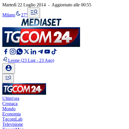
Martedì 22 Luglio 2014
-
Aggiornato alle
00:55
Milano
27°
Leone
(23 Lug - 23 Ago)
Ultim'ora
Cronaca
Mondo
Economia
TgcomLab
Televisione