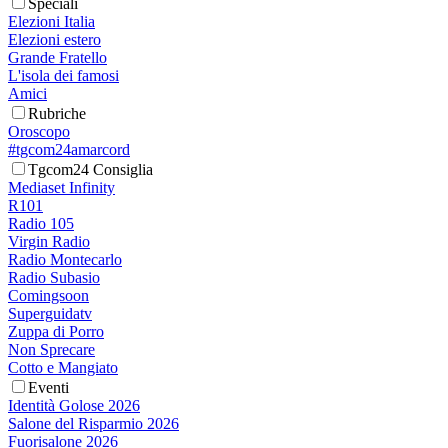
Speciali
Elezioni Italia
Elezioni estero
Grande Fratello
L'isola dei famosi
Amici
Rubriche
Oroscopo
#tgcom24amarcord
Tgcom24 Consiglia
Mediaset Infinity
R101
Radio 105
Virgin Radio
Radio Montecarlo
Radio Subasio
Comingsoon
Superguidatv
Zuppa di Porro
Non Sprecare
Cotto e Mangiato
Eventi
Identità Golose 2026
Salone del Risparmio 2026
Fuorisalone 2026