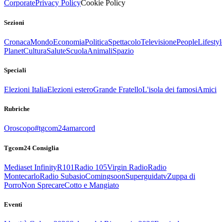
Corporate
Privacy Policy
Cookie Policy
Sezioni
Cronaca
Mondo
Economia
Politica
Spettacolo
Televisione
People
Lifestyl
Planet
Cultura
Salute
Scuola
Animali
Spazio
Speciali
Elezioni Italia
Elezioni estero
Grande Fratello
L'isola dei famosi
Amici
Rubriche
Oroscopo
#tgcom24amarcord
Tgcom24 Consiglia
Mediaset Infinity
R101
Radio 105
Virgin Radio
Radio
Montecarlo
Radio Subasio
Comingsoon
Superguidatv
Zuppa di
Porro
Non Sprecare
Cotto e Mangiato
Eventi