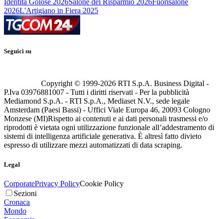
Identità Golose 2026
Salone del Risparmio 2026
Fuorisalone
2026
L'Artigiano in Fiera 2025
Seguici su
Copyright © 1999-
2026
RTI S.p.A. Business Digital -
P.Iva 03976881007 - Tutti i diritti riservati - Per la pubblicità
Mediamond S.p.A. - RTI S.p.A., Mediaset N.V., sede legale
Amsterdam (Paesi Bassi) - Uffici Viale Europa 46, 20093 Cologno
Monzese (MI)
Rispetto ai contenuti e ai dati personali trasmessi e/o
riprodotti è vietata ogni utilizzazione funzionale all’addestramento di
sistemi di intelligenza artificiale generativa. È altresì fatto divieto
espresso di utilizzare mezzi automatizzati di data scraping.
Legal
Corporate
Privacy Policy
Cookie Policy
Sezioni
Cronaca
Mondo