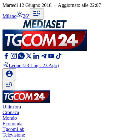
Martedì 12 Giugno 2018
-
Aggiornato alle
22:07
Milano
26°
Leone
(23 Lug - 23 Ago)
Ultim'ora
Cronaca
Mondo
Economia
TgcomLab
Televisione