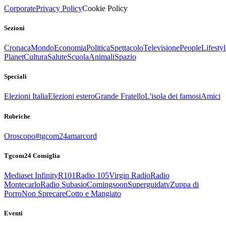
Corporate
Privacy Policy
Cookie Policy
Sezioni
Cronaca
Mondo
Economia
Politica
Spettacolo
Televisione
People
Lifestyl
Planet
Cultura
Salute
Scuola
Animali
Spazio
Speciali
Elezioni Italia
Elezioni estero
Grande Fratello
L'isola dei famosi
Amici
Rubriche
Oroscopo
#tgcom24amarcord
Tgcom24 Consiglia
Mediaset Infinity
R101
Radio 105
Virgin Radio
Radio
Montecarlo
Radio Subasio
Comingsoon
Superguidatv
Zuppa di
Porro
Non Sprecare
Cotto e Mangiato
Eventi