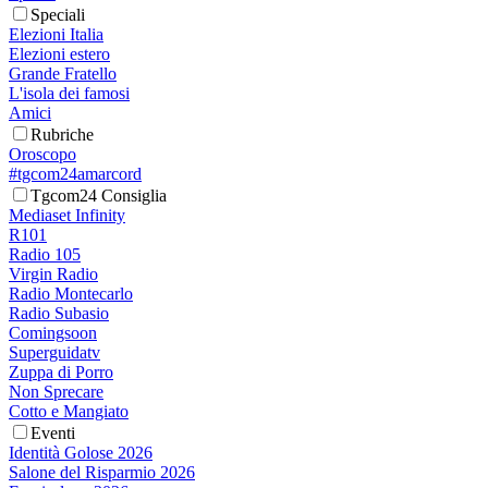
Speciali
Elezioni Italia
Elezioni estero
Grande Fratello
L'isola dei famosi
Amici
Rubriche
Oroscopo
#tgcom24amarcord
Tgcom24 Consiglia
Mediaset Infinity
R101
Radio 105
Virgin Radio
Radio Montecarlo
Radio Subasio
Comingsoon
Superguidatv
Zuppa di Porro
Non Sprecare
Cotto e Mangiato
Eventi
Identità Golose 2026
Salone del Risparmio 2026