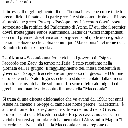
non è d'accordo.
L'intesa
- Il raggiungimento di una "buona intesa che copre tutte le
precondizioni fissate dalla parte greca" è stato comunicato da Tsipras
al presidente greco Prokopis Pavlopoulos. L'accordo dovrà essere
sottoposto alla rettifica del Parlamento di Atene. E' qui che il premier
dovrà fronteggiare Panos Kammenos, leader di "Greci indipendenti"
con cui il premier di estrema sinistra governa, al quale non è gradita
nessuna soluzione che abbia comunque "Macedonia" nel nome della
Repubblica dell'ex Jugoslavia.
La disputa
- Secondo una fonte vicina al governo di Tsipras
l'accordo con Zaev, da tempo nell'aria, è stato raggiunto nella
giornata dell'11 giugno. Il raggiungimento dell'intesa consentirà al
governo di Skopje di accelerare sul percorso d'ingresso nell'Unione
europea e nella Nato. Ingresso che era stato ostacolato dalla Grecia
proprio a causa della lite sul nome. Lo scorso febbraio migliaia di
greci hanno manifestato contro il nome della "Macedonia".
Si tratta di una disputa diplomatica che va avanti dal 1991: per anni
Atene ha chiesto a Skopje di cambiare nome perché “Macedonia” è
anche il nome di una regione che si trova nel nord della Grecia,
proprio a sud della Macedonia-stato. E i greci avevano accusato i
vicini di volersi appropriare della memoria di Alessandro Magno "il
macedone". Nell'antichità la Macedonia era una regione della