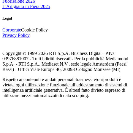
Fuorisalone 2026
L'Artigiano in Fiera 2025
Legal
Corporate
Cookie Policy
Privacy Policy
Copyright © 1999-
2026
RTI S.p.A. Business Digital - P.Iva
03976881007 - Tutti i diritti riservati - Per la pubblicità Mediamond
S.p.A. - RTI S.p.A., Mediaset N.V., sede legale Amsterdam (Paesi
Bassi) - Uffici Viale Europa 46, 20093 Cologno Monzese (MI)
Rispetto ai contenuti e ai dati personali trasmessi e/o riprodotti è
vietata ogni utilizzazione funzionale all’addestramento di sistemi di
intelligenza artificiale generativa. È altresì fatto divieto espresso di
utilizzare mezzi automatizzati di data scraping.