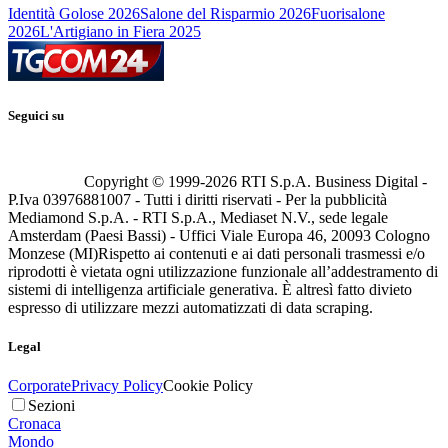
Identità Golose 2026
Salone del Risparmio 2026
Fuorisalone
2026
L'Artigiano in Fiera 2025
Seguici su
Copyright © 1999-
2026
RTI S.p.A. Business Digital -
P.Iva 03976881007 - Tutti i diritti riservati - Per la pubblicità
Mediamond S.p.A. - RTI S.p.A., Mediaset N.V., sede legale
Amsterdam (Paesi Bassi) - Uffici Viale Europa 46, 20093 Cologno
Monzese (MI)
Rispetto ai contenuti e ai dati personali trasmessi e/o
riprodotti è vietata ogni utilizzazione funzionale all’addestramento di
sistemi di intelligenza artificiale generativa. È altresì fatto divieto
espresso di utilizzare mezzi automatizzati di data scraping.
Legal
Corporate
Privacy Policy
Cookie Policy
Sezioni
Cronaca
Mondo