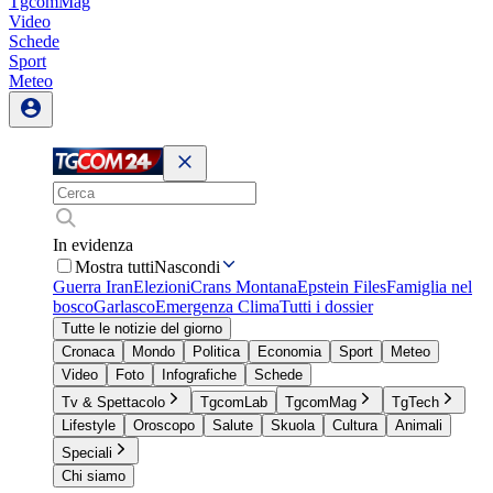
TgcomMag
Video
Schede
Sport
Meteo
In evidenza
Mostra tutti
Nascondi
Guerra Iran
Elezioni
Crans Montana
Epstein Files
Famiglia nel
bosco
Garlasco
Emergenza Clima
Tutti i dossier
Tutte le notizie del giorno
Cronaca
Mondo
Politica
Economia
Sport
Meteo
Video
Foto
Infografiche
Schede
Tv & Spettacolo
TgcomLab
TgcomMag
TgTech
Lifestyle
Oroscopo
Salute
Skuola
Cultura
Animali
Speciali
Chi siamo