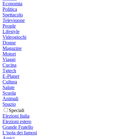
Economia
Politica
Spettacolo
Televisione
People
Lifestyle
Videogiochi
Donne
Magazine
Motori
Viaggi
Cucina
Tgtech
E-Planet
Cultura
Salute
Scuola
Animali
Spazio
Speciali
Elezioni Italia
Elezioni estero
Grande Fratello
L'isola dei famosi
Amici