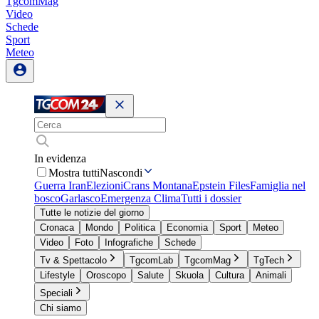
TgcomMag
Video
Schede
Sport
Meteo
In evidenza
Mostra tutti
Nascondi
Guerra Iran
Elezioni
Crans Montana
Epstein Files
Famiglia nel
bosco
Garlasco
Emergenza Clima
Tutti i dossier
Tutte le notizie del giorno
Cronaca
Mondo
Politica
Economia
Sport
Meteo
Video
Foto
Infografiche
Schede
Tv & Spettacolo
TgcomLab
TgcomMag
TgTech
Lifestyle
Oroscopo
Salute
Skuola
Cultura
Animali
Speciali
Chi siamo