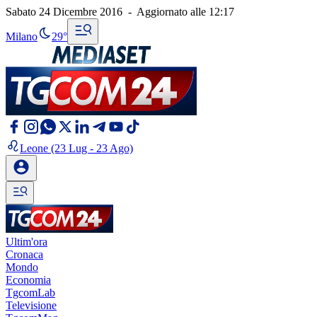
Sabato 24 Dicembre 2016
-
Aggiornato alle
12:17
Milano
29°
Leone
(23 Lug - 23 Ago)
Ultim'ora
Cronaca
Mondo
Economia
TgcomLab
Televisione