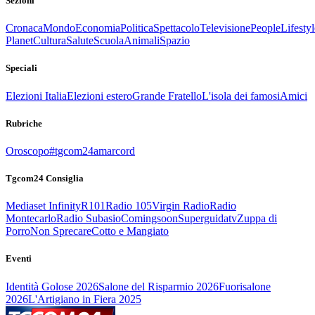
Sezioni
Cronaca
Mondo
Economia
Politica
Spettacolo
Televisione
People
Lifestyl
Planet
Cultura
Salute
Scuola
Animali
Spazio
Speciali
Elezioni Italia
Elezioni estero
Grande Fratello
L'isola dei famosi
Amici
Rubriche
Oroscopo
#tgcom24amarcord
Tgcom24 Consiglia
Mediaset Infinity
R101
Radio 105
Virgin Radio
Radio
Montecarlo
Radio Subasio
Comingsoon
Superguidatv
Zuppa di
Porro
Non Sprecare
Cotto e Mangiato
Eventi
Identità Golose 2026
Salone del Risparmio 2026
Fuorisalone
2026
L'Artigiano in Fiera 2025