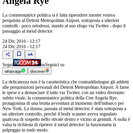
Angela Rye
La commentatrice politica si è fatta riprendere mentre veniva
perquisita al Detroit Metropolitan Airport, sottoposta a ulteriori
controlli - poco ortodossi, stando al suo sfogo via Twitter - dopo il
passaggio al metal detector
24 Dic 2016 - 12:17
24 Dic 2016 - 12:17
Segui
su
Seguici su
whatsapp
discover
La delicatezza non è la caratteristica che contraddistingue gli addetti
alle perquisizioni personali del Detroit Metropolitan Airport. A farne
le spese e a denunciare il tutto via Twitter, con un video diventato
subito virale, la commentatrice politica della
Cnn
Angela Rye,
protagonista di una brutta avventura al momento dell'imbarco per
New York. La donna, passata al metal detector, è stata sottoposta a
un ulteriore controllo, perché il body scanner aveva segnalato
qualcosa di sospetto nello stivale destro e vicino ai genitali. A nulla è
valsa la richiesta di ripetere il metal detector: la funzionaria la
palpeggia in malo modo.