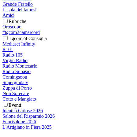
Grande Fratello
L'isola dei famosi
Amici
Rubriche
Oroscopo
#tgcom24amarcord
Tgcom24 Consiglia
Mediaset Infinity
R101
Radio 105
Virgin Radio
Radio Montecarlo
Radio Subasio
Comingsoon
Superguidatv
Zuppa di Porro
Non Sprecare
Cotto e Mangiato
Eventi
Identità Golose 2026
Salone del Risparmio 2026
Fuorisalone 2026
L'Artigiano in Fiera 2025