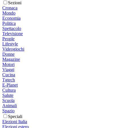
Sezioni
Cronaca
Mondo
Economia
Politica
Spettacolo
Televisione
People
Lifestyle
Videogiochi
Donne
Magazine
Motori
Viaggi
Cucina
Tgtech
E-Planet
Cultura
Salute
Scuola
Animali
Spazio
Speciali
Elezioni Italia
Elezioni estero