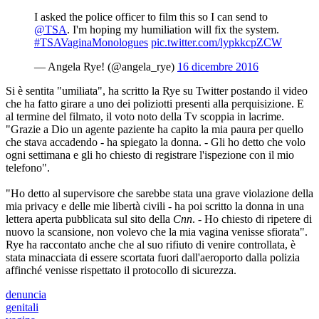
I asked the police officer to film this so I can send to
@TSA
. I'm hoping my humiliation will fix the system.
#TSAVaginaMonologues
pic.twitter.com/lypkkcpZCW
— Angela Rye! (@angela_rye)
16 dicembre 2016
Si è sentita "umiliata", ha scritto la Rye su Twitter postando il video
che ha fatto girare a uno dei poliziotti presenti alla perquisizione. E
al termine del filmato, il voto noto della Tv scoppia in lacrime.
"Grazie a Dio un agente paziente ha capito la mia paura per quello
che stava accadendo - ha spiegato la donna. - Gli ho detto che volo
ogni settimana e gli ho chiesto di registrare l'ispezione con il mio
telefono".
"Ho detto al supervisore che sarebbe stata una grave violazione della
mia privacy e delle mie libertà civili - ha poi scritto la donna in una
lettera aperta pubblicata sul sito della
Cnn
. - Ho chiesto di ripetere di
nuovo la scansione, non volevo che la mia vagina venisse sfiorata".
Rye ha raccontato anche che al suo rifiuto di venire controllata, è
stata minacciata di essere scortata fuori dall'aeroporto dalla polizia
affinché venisse rispettato il protocollo di sicurezza.
denuncia
genitali