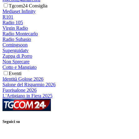
Tgcom24 Consiglia
Mediaset Infinity
R101
Radio 105
Virgin Radio
Radio Montecarlo
Radio Subasio
Comingsoon
Superguidatv
Zuppa di Porro
Non Sprecare
Cotto e Mangiato
Eventi
Identità Golose 2026
Salone del Risparmio 2026
Fuorisalone 2026
L'Artigiano in Fiera 2025
Seguici su