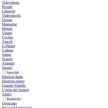
Televisione
People
Lifestyle
Videogiochi
Donne
Magazine
Motori
Viaggi
Cucina
Tgtech
E-Planet
Cultura
Salute
Scuola
Animali
Spazio
Speciali
Elezioni Italia
Elezioni estero
Grande Fratello
L'isola dei famosi
Amici
Rubriche
Oroscopo
#tgcom24amarcord