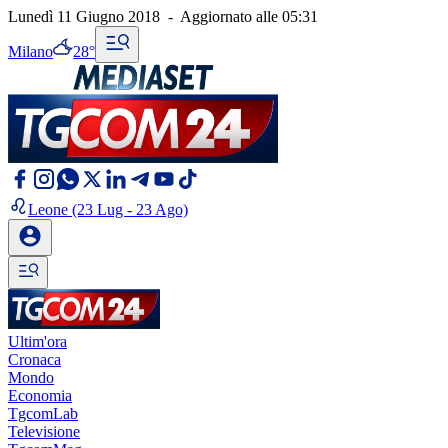
Lunedì 11 Giugno 2018
-
Aggiornato alle
05:31
Milano
28°
Leone
(23 Lug - 23 Ago)
Ultim'ora
Cronaca
Mondo
Economia
TgcomLab
Televisione