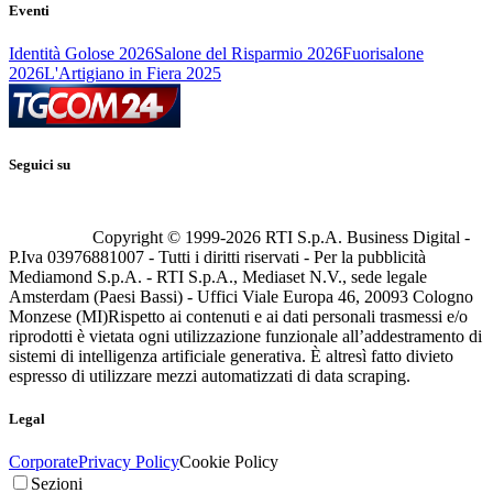
Eventi
Identità Golose 2026
Salone del Risparmio 2026
Fuorisalone
2026
L'Artigiano in Fiera 2025
Seguici su
Copyright © 1999-
2026
RTI S.p.A. Business Digital -
P.Iva 03976881007 - Tutti i diritti riservati - Per la pubblicità
Mediamond S.p.A. - RTI S.p.A., Mediaset N.V., sede legale
Amsterdam (Paesi Bassi) - Uffici Viale Europa 46, 20093 Cologno
Monzese (MI)
Rispetto ai contenuti e ai dati personali trasmessi e/o
riprodotti è vietata ogni utilizzazione funzionale all’addestramento di
sistemi di intelligenza artificiale generativa. È altresì fatto divieto
espresso di utilizzare mezzi automatizzati di data scraping.
Legal
Corporate
Privacy Policy
Cookie Policy
Sezioni