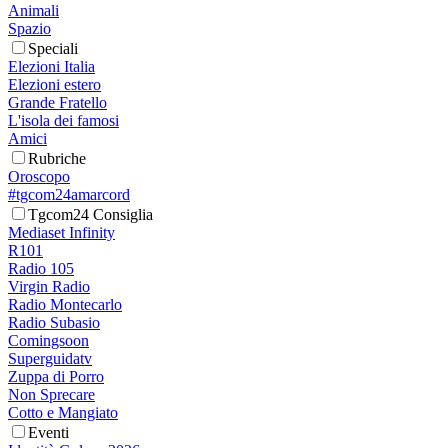
Animali
Spazio
Speciali
Elezioni Italia
Elezioni estero
Grande Fratello
L'isola dei famosi
Amici
Rubriche
Oroscopo
#tgcom24amarcord
Tgcom24 Consiglia
Mediaset Infinity
R101
Radio 105
Virgin Radio
Radio Montecarlo
Radio Subasio
Comingsoon
Superguidatv
Zuppa di Porro
Non Sprecare
Cotto e Mangiato
Eventi