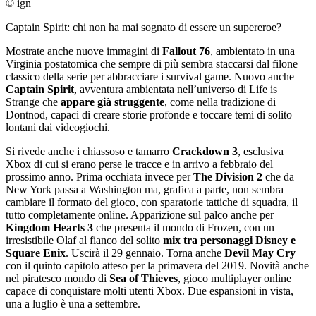
© ign
Captain Spirit: chi non ha mai sognato di essere un supereroe?
Mostrate anche nuove immagini di
Fallout 76
, ambientato in una
Virginia postatomica che sempre di più sembra staccarsi dal filone
classico della serie per abbracciare i survival game. Nuovo anche
Captain Spirit
, avventura ambientata nell’universo di Life is
Strange che
appare già struggente
, come nella tradizione di
Dontnod, capaci di creare storie profonde e toccare temi di solito
lontani dai videogiochi.
Si rivede anche i chiassoso e tamarro
Crackdown 3
, esclusiva
Xbox di cui si erano perse le tracce e in arrivo a febbraio del
prossimo anno. Prima occhiata invece per
The Division 2
che da
New York passa a Washington ma, grafica a parte, non sembra
cambiare il formato del gioco, con sparatorie tattiche di squadra, il
tutto completamente online. Apparizione sul palco anche per
Kingdom Hearts 3
che presenta il mondo di Frozen, con un
irresistibile Olaf al fianco del solito
mix tra personaggi Disney e
Square Enix
. Uscirà il 29 gennaio. Torna anche
Devil May Cry
con il quinto capitolo atteso per la primavera del 2019. Novità anche
nel piratesco mondo di
Sea of Thieves
, gioco multiplayer online
capace di conquistare molti utenti Xbox. Due espansioni in vista,
una a luglio è una a settembre.