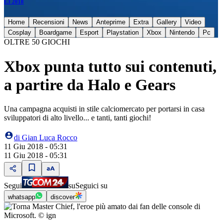
E3 2018
Home
Recensioni
News
Anteprime
Extra
Gallery
Video
Cosplay
Boardgame
Esport
Playstation
Xbox
Nintendo
Pc
OLTRE 50 GIOCHI
Xbox punta tutto sui contenuti,
a partire da Halo e Gears
Una campagna acquisti in stile calciomercato per portarsi in casa
sviluppatori di alto livello... e tanti, tanti giochi!
di
Gian Luca Rocco
11 Giu 2018 - 05:31
11 Giu 2018 - 05:31
Segui
su
Seguici su
whatsapp
discover