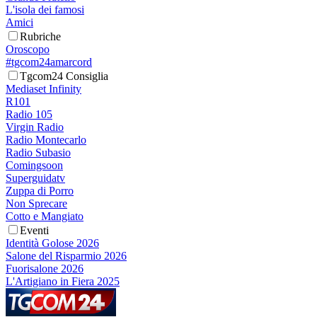
L'isola dei famosi
Amici
Rubriche
Oroscopo
#tgcom24amarcord
Tgcom24 Consiglia
Mediaset Infinity
R101
Radio 105
Virgin Radio
Radio Montecarlo
Radio Subasio
Comingsoon
Superguidatv
Zuppa di Porro
Non Sprecare
Cotto e Mangiato
Eventi
Identità Golose 2026
Salone del Risparmio 2026
Fuorisalone 2026
L'Artigiano in Fiera 2025