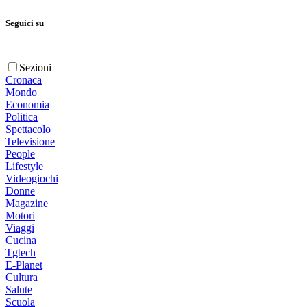
Seguici su
Sezioni
Cronaca
Mondo
Economia
Politica
Spettacolo
Televisione
People
Lifestyle
Videogiochi
Donne
Magazine
Motori
Viaggi
Cucina
Tgtech
E-Planet
Cultura
Salute
Scuola