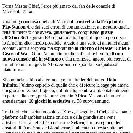
Torna Master Chief, l'eroe più amato dai fan delle console di
Microsoft. © ign
Una lunga rincorsa quella di Microsoft,
costretta dall’exploit di
PlayStation 4
, e dai suoi errori di comunicazione, a inseguire quella
fetta di mercato che aveva, giustamente, conquistato
grazie
all’Xbox 360
. Questo E3 segna un’altra tappa di questo percorso e
lo fa nel miglior modo possibile, grazie a una serie di annunci alcuni
scontati, altri a sorpresa ma soprattutto
al ritorno di Master Chief e
Gears of War
. Oltre l’annuncio, molto soft a dire il vero, di
una
nuova console già in sviluppo
e alla promessa, ancora più eterea, di
un futuro in cui i giochi Xbox saranno disponibili su qualsiasi
piattaforma.
Si comincia subito alla grande, con un trailer del nuovo
Halo
Infinite
, l’ultimo capitolo di quella che è di sicuro la saga più amata
dai giocatori Xbox. Il gioco, dal filmato, sembra ambientato almeno
in parte sulla terra, per la precisione in Africa. Ma sono i numeri a
entusiasmare:
18 giochi in esclusiva
su 50 nuovi annunci.
Tra i titoli che usciranno solo su Xbox, Il seguito di
Ori
, affascinante
platform dall’ambientazione onirica e dalla grandissima vena
artistica. Uscirà nel 2019, così come
Sekiro
, il nuovo gioco dei
creatori di Dark Souls e Bloodborne, ambientato questa volte nel