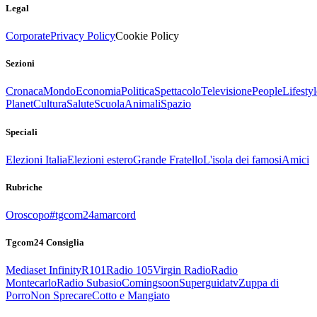
Legal
Corporate
Privacy Policy
Cookie Policy
Sezioni
Cronaca
Mondo
Economia
Politica
Spettacolo
Televisione
People
Lifestyl
Planet
Cultura
Salute
Scuola
Animali
Spazio
Speciali
Elezioni Italia
Elezioni estero
Grande Fratello
L'isola dei famosi
Amici
Rubriche
Oroscopo
#tgcom24amarcord
Tgcom24 Consiglia
Mediaset Infinity
R101
Radio 105
Virgin Radio
Radio
Montecarlo
Radio Subasio
Comingsoon
Superguidatv
Zuppa di
Porro
Non Sprecare
Cotto e Mangiato