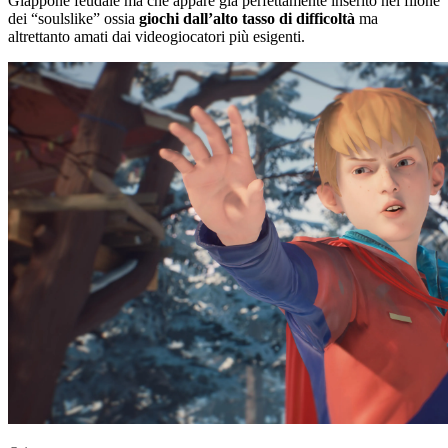
Giappone feudale ma che appare già perfettamente inserito nel filone
dei “soulslike” ossia
giochi dall’alto tasso di difficoltà
ma
altrettanto amati dai videogiocatori più esigenti.