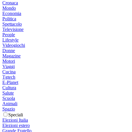
Cronaca
Mondo
Economia
Politica
Spettacolo
Televisione
People
Lifestyle
Videogiochi
Donne
Magazine
Motori
Viaggi
Cucina
Tgtech
E-Planet
Cultura
Salute
Scuola
Animali
Spazio
Speciali
Elezioni Italia
Elezioni estero
Grande Fratello