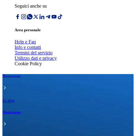
Seguici anche su
Area personale
Help e Faq
Info e contatti
Termini del servizio
Utilizzo dati e privacy
Cookie Policy
Mastergame
E3 2018
Mastergame