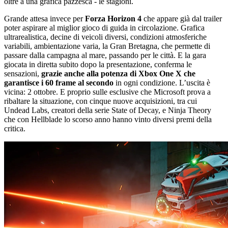
oltre a una grafica pazzesca - le stagioni.
Grande attesa invece per
Forza Horizon 4
che appare già dal trailer
poter aspirare al miglior gioco di guida in circolazione. Grafica
ultrarealistica, decine di veicoli diversi, condizioni atmosferiche
variabili, ambientazione varia, la Gran Bretagna, che permette di
passare dalla campagna al mare, passando per le città. E la gara
giocata in diretta subito dopo la presentazione, conferma le
sensazioni,
grazie anche alla potenza di Xbox One X che
garantisce i 60 frame al secondo
in ogni condizione. L’uscita è
vicina: 2 ottobre. E proprio sulle esclusive che Microsoft prova a
ribaltare la situazione, con cinque nuove acquisizioni, tra cui
Undead Labs, creatori della serie State of Decay, e Ninja Theory
che con Hellblade lo scorso anno hanno vinto diversi premi della
critica.