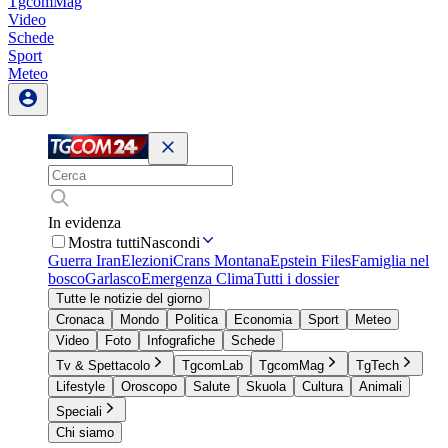
TgcomMag
Video
Schede
Sport
Meteo
In evidenza
Mostra tutti
Nascondi
Guerra Iran
Elezioni
Crans Montana
Epstein Files
Famiglia nel
bosco
Garlasco
Emergenza Clima
Tutti i dossier
Tutte le notizie del giorno
Cronaca
Mondo
Politica
Economia
Sport
Meteo
Video
Foto
Infografiche
Schede
Tv & Spettacolo
TgcomLab
TgcomMag
TgTech
Lifestyle
Oroscopo
Salute
Skuola
Cultura
Animali
Speciali
Chi siamo