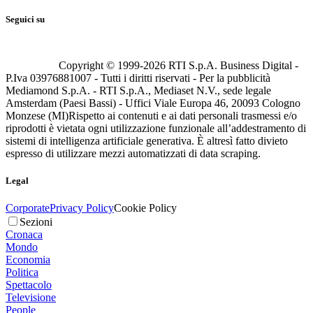
Seguici su
Copyright © 1999-
2026
RTI S.p.A. Business Digital -
P.Iva 03976881007 - Tutti i diritti riservati - Per la pubblicità
Mediamond S.p.A. - RTI S.p.A., Mediaset N.V., sede legale
Amsterdam (Paesi Bassi) - Uffici Viale Europa 46, 20093 Cologno
Monzese (MI)
Rispetto ai contenuti e ai dati personali trasmessi e/o
riprodotti è vietata ogni utilizzazione funzionale all’addestramento di
sistemi di intelligenza artificiale generativa. È altresì fatto divieto
espresso di utilizzare mezzi automatizzati di data scraping.
Legal
Corporate
Privacy Policy
Cookie Policy
Sezioni
Cronaca
Mondo
Economia
Politica
Spettacolo
Televisione
People