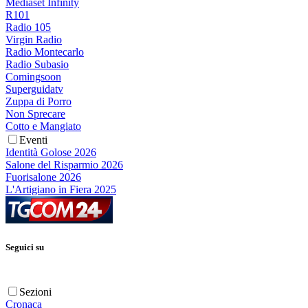
Mediaset Infinity
R101
Radio 105
Virgin Radio
Radio Montecarlo
Radio Subasio
Comingsoon
Superguidatv
Zuppa di Porro
Non Sprecare
Cotto e Mangiato
Eventi
Identità Golose 2026
Salone del Risparmio 2026
Fuorisalone 2026
L'Artigiano in Fiera 2025
Seguici su
Sezioni
Cronaca