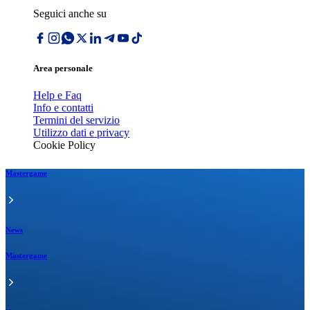
Seguici anche su
Area personale
Help e Faq
Info e contatti
Termini del servizio
Utilizzo dati e privacy
Cookie Policy
Mastergame
News
Mastergame