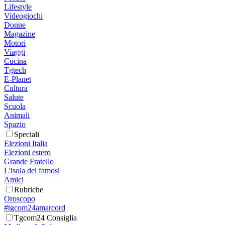
Lifestyle
Videogiochi
Donne
Magazine
Motori
Viaggi
Cucina
Tgtech
E-Planet
Cultura
Salute
Scuola
Animali
Spazio
Speciali
Elezioni Italia
Elezioni estero
Grande Fratello
L'isola dei famosi
Amici
Rubriche
Oroscopo
#tgcom24amarcord
Tgcom24 Consiglia