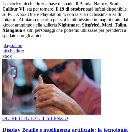
Lo storico picchiaduro a base di spade di Bandai Namco,
Soul
Calibur VI
, sta per tornare! Il
19 di ottobre
sarà infatti disponibile
su PC, Xbox One e PlayStation 4, con la sua ricchissima rosa di
lottatori. Abbiamo raccolto per voi le ultimissime immagini tratte dal
gioco: ammirate nella galleria
Nightmare, Siegfried, Maxi, Talim,
Xianghua
e altri personaggi che potremo utilizzare per prenderci a
spadate con gli amici!
playstation
picchiaduro
xbox
OLTRE IL BUIO E IL SILENZIO
Display Braille e intelligenza artificiale: la tecnologia