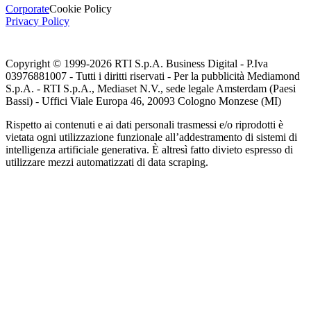
Corporate
Cookie Policy
Privacy Policy
Copyright © 1999-
2026
RTI S.p.A. Business Digital - P.Iva
03976881007 - Tutti i diritti riservati - Per la pubblicità Mediamond
S.p.A. - RTI S.p.A., Mediaset N.V., sede legale Amsterdam (Paesi
Bassi) - Uffici Viale Europa 46, 20093 Cologno Monzese (MI)
Rispetto ai contenuti e ai dati personali trasmessi e/o riprodotti è
vietata ogni utilizzazione funzionale all’addestramento di sistemi di
intelligenza artificiale generativa. È altresì fatto divieto espresso di
utilizzare mezzi automatizzati di data scraping.