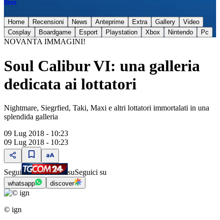
News
Home
Recensioni
News
Anteprime
Extra
Gallery
Video
Cosplay
Boardgame
Esport
Playstation
Xbox
Nintendo
Pc
NOVANTA IMMAGINI!
Soul Calibur VI: una galleria
dedicata ai lottatori
Nightmare, Siegrfied, Taki, Maxi e altri lottatori immortalati in una
splendida galleria
09 Lug 2018 - 10:23
09 Lug 2018 - 10:23
Segui
su
Seguici su
whatsapp
discover
© ign