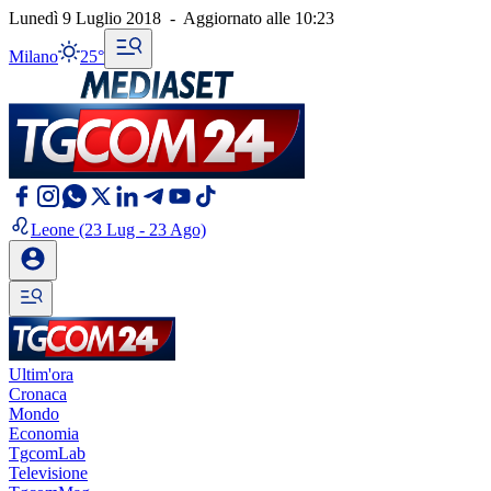
Lunedì 9 Luglio 2018
-
Aggiornato alle
10:23
Milano
25°
Leone
(23 Lug - 23 Ago)
Ultim'ora
Cronaca
Mondo
Economia
TgcomLab
Televisione