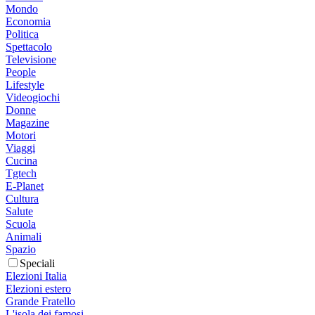
Mondo
Economia
Politica
Spettacolo
Televisione
People
Lifestyle
Videogiochi
Donne
Magazine
Motori
Viaggi
Cucina
Tgtech
E-Planet
Cultura
Salute
Scuola
Animali
Spazio
Speciali
Elezioni Italia
Elezioni estero
Grande Fratello
L'isola dei famosi