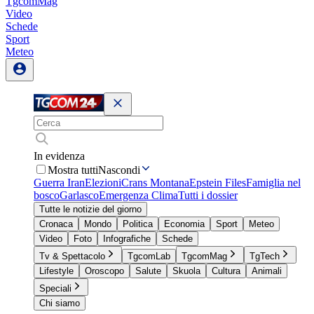
TgcomMag
Video
Schede
Sport
Meteo
In evidenza
Mostra tutti
Nascondi
Guerra Iran
Elezioni
Crans Montana
Epstein Files
Famiglia nel
bosco
Garlasco
Emergenza Clima
Tutti i dossier
Tutte le notizie del giorno
Cronaca
Mondo
Politica
Economia
Sport
Meteo
Video
Foto
Infografiche
Schede
Tv & Spettacolo
TgcomLab
TgcomMag
TgTech
Lifestyle
Oroscopo
Salute
Skuola
Cultura
Animali
Speciali
Chi siamo