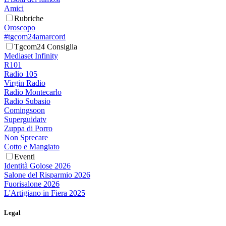
Amici
Rubriche
Oroscopo
#tgcom24amarcord
Tgcom24 Consiglia
Mediaset Infinity
R101
Radio 105
Virgin Radio
Radio Montecarlo
Radio Subasio
Comingsoon
Superguidatv
Zuppa di Porro
Non Sprecare
Cotto e Mangiato
Eventi
Identità Golose 2026
Salone del Risparmio 2026
Fuorisalone 2026
L'Artigiano in Fiera 2025
Legal