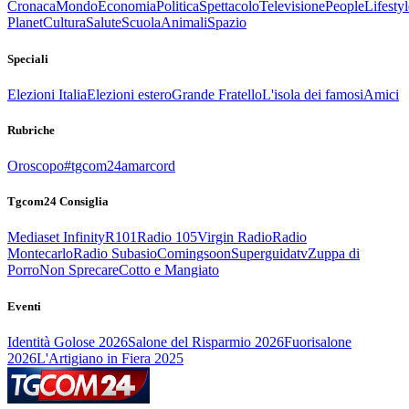
Cronaca
Mondo
Economia
Politica
Spettacolo
Televisione
People
Lifestyl
Planet
Cultura
Salute
Scuola
Animali
Spazio
Speciali
Elezioni Italia
Elezioni estero
Grande Fratello
L'isola dei famosi
Amici
Rubriche
Oroscopo
#tgcom24amarcord
Tgcom24 Consiglia
Mediaset Infinity
R101
Radio 105
Virgin Radio
Radio
Montecarlo
Radio Subasio
Comingsoon
Superguidatv
Zuppa di
Porro
Non Sprecare
Cotto e Mangiato
Eventi
Identità Golose 2026
Salone del Risparmio 2026
Fuorisalone
2026
L'Artigiano in Fiera 2025