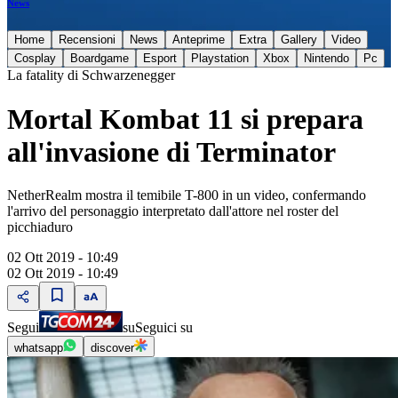
News
Home
Recensioni
News
Anteprime
Extra
Gallery
Video
Cosplay
Boardgame
Esport
Playstation
Xbox
Nintendo
Pc
La fatality di Schwarzenegger
Mortal Kombat 11 si prepara
all'invasione di Terminator
NetherRealm mostra il temibile T-800 in un video, confermando
l'arrivo del personaggio interpretato dall'attore nel roster del
picchiaduro
02 Ott 2019 - 10:49
02 Ott 2019 - 10:49
Segui
su
Seguici su
whatsapp
discover