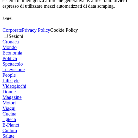
sistemi di intelligenza artificiale generativa. È altresì fatto divieto
espresso di utilizzare mezzi automatizzati di data scraping.
Legal
Corporate
Privacy Policy
Cookie Policy
Sezioni
Cronaca
Mondo
Economia
Politica
Spettacolo
Televisione
People
Lifestyle
Videogiochi
Donne
Magazine
Motori
Viaggi
Cucina
Tgtech
E-Planet
Cultura
Salute