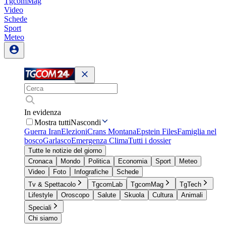
TgcomMag
Video
Schede
Sport
Meteo
In evidenza
Mostra tutti
Nascondi
Guerra Iran
Elezioni
Crans Montana
Epstein Files
Famiglia nel
bosco
Garlasco
Emergenza Clima
Tutti i dossier
Tutte le notizie del giorno
Cronaca
Mondo
Politica
Economia
Sport
Meteo
Video
Foto
Infografiche
Schede
Tv & Spettacolo
TgcomLab
TgcomMag
TgTech
Lifestyle
Oroscopo
Salute
Skuola
Cultura
Animali
Speciali
Chi siamo