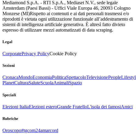
Mediamond S.p.A. - RTI S.p.A., Mediaset N.V., sede legale
Amsterdam (Paesi Bassi) - Uffici Viale Europa 46, 20093 Cologno
Monzese (MI)
Rispetto ai contenuti e ai dati personali trasmessi e/o
riprodotti è vietata ogni utilizzazione funzionale all’addestramento di
sistemi di intelligenza artificiale generativa. È altresì fatto divieto
espresso di utilizzare mezzi automatizzati di data scraping.
Legal
Corporate
Privacy Policy
Cookie Policy
Sezioni
Cronaca
Mondo
Economia
Politica
Spettacolo
Televisione
People
Lifestyl
Planet
Cultura
Salute
Scuola
Animali
Spazio
Speciali
Elezioni Italia
Elezioni estero
Grande Fratello
L'isola dei famosi
Amici
Rubriche
Oroscopo
#tgcom24amarcord