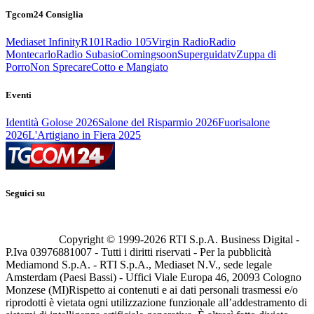
Tgcom24 Consiglia
Mediaset Infinity
R101
Radio 105
Virgin Radio
Radio
Montecarlo
Radio Subasio
Comingsoon
Superguidatv
Zuppa di
Porro
Non Sprecare
Cotto e Mangiato
Eventi
Identità Golose 2026
Salone del Risparmio 2026
Fuorisalone
2026
L'Artigiano in Fiera 2025
Seguici su
Copyright © 1999-
2026
RTI S.p.A. Business Digital -
P.Iva 03976881007 - Tutti i diritti riservati - Per la pubblicità
Mediamond S.p.A. - RTI S.p.A., Mediaset N.V., sede legale
Amsterdam (Paesi Bassi) - Uffici Viale Europa 46, 20093 Cologno
Monzese (MI)
Rispetto ai contenuti e ai dati personali trasmessi e/o
riprodotti è vietata ogni utilizzazione funzionale all’addestramento di