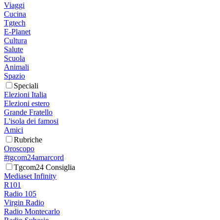
Viaggi
Cucina
Tgtech
E-Planet
Cultura
Salute
Scuola
Animali
Spazio
Speciali
Elezioni Italia
Elezioni estero
Grande Fratello
L'isola dei famosi
Amici
Rubriche
Oroscopo
#tgcom24amarcord
Tgcom24 Consiglia
Mediaset Infinity
R101
Radio 105
Virgin Radio
Radio Montecarlo