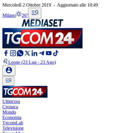
Mercoledì 2 Ottobre 2019
-
Aggiornato alle
10:49
Milano
26°
Leone
(23 Lug - 23 Ago)
Ultim'ora
Cronaca
Mondo
Economia
TgcomLab
Televisione