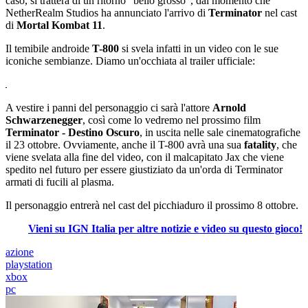
caso, si tratterà di un ritorno "bello grosso", dal momento che
NetherRealm Studios ha annunciato l'arrivo di
Terminator
nel cast
di
Mortal Kombat 11
.
Il temibile androide
T-800
si svela infatti in un video con le sue
iconiche sembianze. Diamo un'occhiata al trailer ufficiale:
A vestire i panni del personaggio ci sarà l'attore
Arnold
Schwarzenegger
, così come lo vedremo nel prossimo film
Terminator - Destino Oscuro
, in uscita nelle sale cinematografiche
il 23 ottobre. Ovviamente, anche il T-800 avrà una sua
fatality
, che
viene svelata alla fine del video, con il malcapitato Jax che viene
spedito nel futuro per essere giustiziato da un'orda di Terminator
armati di fucili al plasma.
Il personaggio entrerà nel cast del picchiaduro il prossimo 8 ottobre.
Vieni su IGN Italia per altre notizie e video su questo gioco!
azione
playstation
xbox
pc