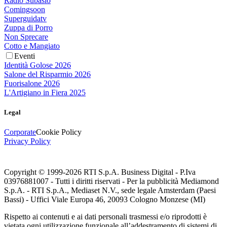
Radio Subasio
Comingsoon
Superguidatv
Zuppa di Porro
Non Sprecare
Cotto e Mangiato
Eventi
Identità Golose 2026
Salone del Risparmio 2026
Fuorisalone 2026
L'Artigiano in Fiera 2025
Legal
Corporate
Cookie Policy
Privacy Policy
Copyright © 1999-
2026
RTI S.p.A. Business Digital - P.Iva
03976881007 - Tutti i diritti riservati - Per la pubblicità Mediamond
S.p.A. - RTI S.p.A., Mediaset N.V., sede legale Amsterdam (Paesi
Bassi) - Uffici Viale Europa 46, 20093 Cologno Monzese (MI)
Rispetto ai contenuti e ai dati personali trasmessi e/o riprodotti è
vietata ogni utilizzazione funzionale all’addestramento di sistemi di