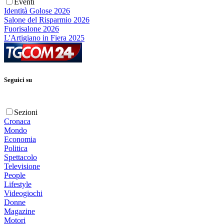
Eventi
Identità Golose 2026
Salone del Risparmio 2026
Fuorisalone 2026
L'Artigiano in Fiera 2025
Seguici su
Sezioni
Cronaca
Mondo
Economia
Politica
Spettacolo
Televisione
People
Lifestyle
Videogiochi
Donne
Magazine
Motori