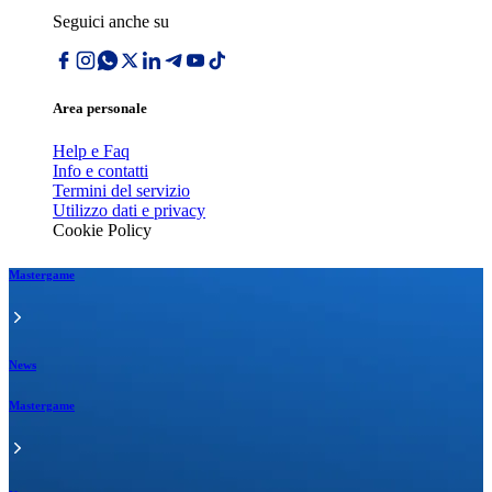
Seguici anche su
Area personale
Help e Faq
Info e contatti
Termini del servizio
Utilizzo dati e privacy
Cookie Policy
Mastergame
News
Mastergame