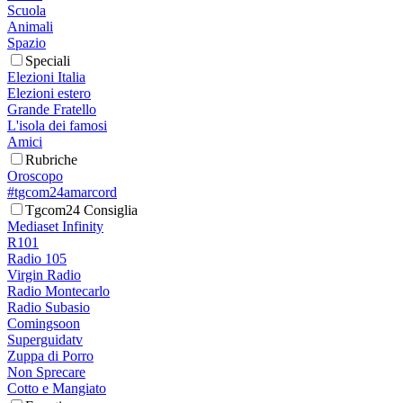
Scuola
Animali
Spazio
Speciali
Elezioni Italia
Elezioni estero
Grande Fratello
L'isola dei famosi
Amici
Rubriche
Oroscopo
#tgcom24amarcord
Tgcom24 Consiglia
Mediaset Infinity
R101
Radio 105
Virgin Radio
Radio Montecarlo
Radio Subasio
Comingsoon
Superguidatv
Zuppa di Porro
Non Sprecare
Cotto e Mangiato