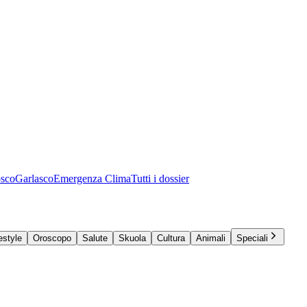
osco
Garlasco
Emergenza Clima
Tutti i dossier
estyle
Oroscopo
Salute
Skuola
Cultura
Animali
Speciali