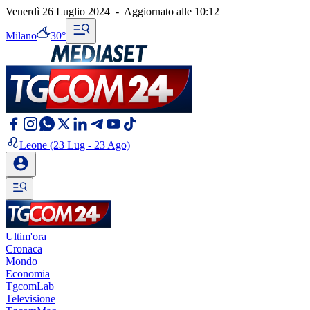
Venerdì 26 Luglio 2024
-
Aggiornato alle
10:12
Milano
30°
Leone
(23 Lug - 23 Ago)
Ultim'ora
Cronaca
Mondo
Economia
TgcomLab
Televisione