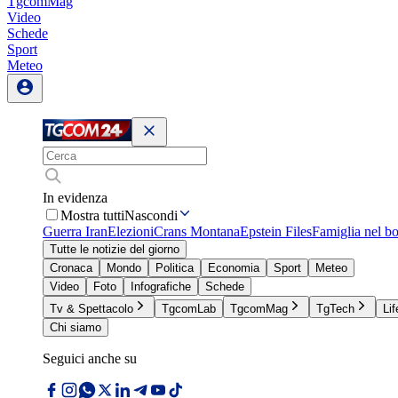
TgcomMag
Video
Schede
Sport
Meteo
In evidenza
Mostra tutti
Nascondi
Guerra Iran
Elezioni
Crans Montana
Epstein Files
Famiglia nel b
Tutte le notizie del giorno
Cronaca
Mondo
Politica
Economia
Sport
Meteo
Video
Foto
Infografiche
Schede
Tv & Spettacolo
TgcomLab
TgcomMag
TgTech
Lif
Chi siamo
Seguici anche su