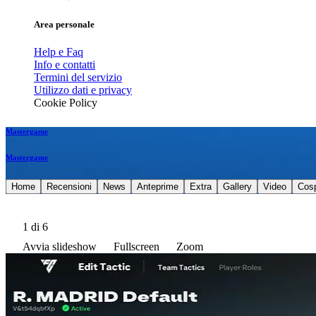
Area personale
Help e Faq
Info e contatti
Termini del servizio
Utilizzo dati e privacy
Cookie Policy
Mastergame
Mastergame
Home
Recensioni
News
Anteprime
Extra
Gallery
Video
Cos
1
di 6
Avvia slideshow
Fullscreen
Zoom