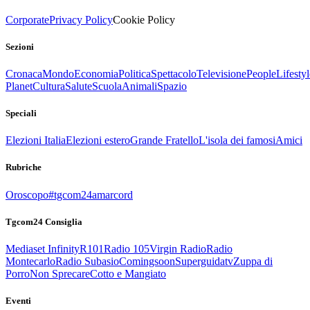
Corporate
Privacy Policy
Cookie Policy
Sezioni
Cronaca
Mondo
Economia
Politica
Spettacolo
Televisione
People
Lifestyl
Planet
Cultura
Salute
Scuola
Animali
Spazio
Speciali
Elezioni Italia
Elezioni estero
Grande Fratello
L'isola dei famosi
Amici
Rubriche
Oroscopo
#tgcom24amarcord
Tgcom24 Consiglia
Mediaset Infinity
R101
Radio 105
Virgin Radio
Radio
Montecarlo
Radio Subasio
Comingsoon
Superguidatv
Zuppa di
Porro
Non Sprecare
Cotto e Mangiato
Eventi