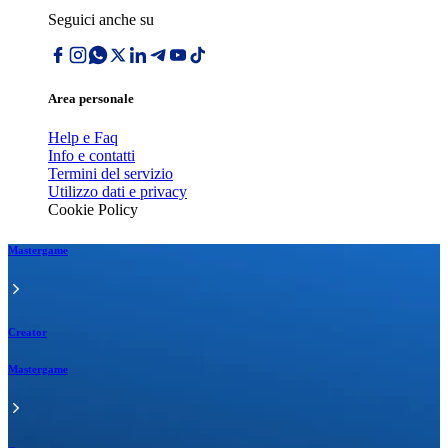
Seguici anche su
Area personale
Help e Faq
Info e contatti
Termini del servizio
Utilizzo dati e privacy
Cookie Policy
Mastergame
Creator
Mastergame