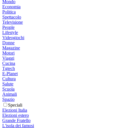
Mondo
Economia
Politica
Spettacolo
Televisione
People
Lifestyle
Videogiochi
Donne
Magazine
Motori
Viaggi
Cucina
Tgtech
E-Planet
Cultura
Salute
Scuola
Animali
Spazio
Speciali
Elezioni Italia
Elezioni estero
Grande Fratello
L'isola dei famosi