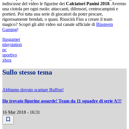
indiscusse del video le figurine dei
Calciatori Panini 2018
. Avremo
una ciotola per ogni ruolo: attaccanti, difensori, centrocampisti e
portieri. Poi tutta una serie di giocatori da poter pescare,
rigorosamente bendati, o quasi. Riuscirà Fius a creare il team
magico? Scopri gli altri video sul canale ufficiale di
Blasteem
Gaming
!
fiusgamer
playstation
pc
sportivo
xbox
Sullo stesso tema
Abbiamo dovuto scartare Buffon!
Ho trovato figurine assurde! Team da 11 squadre di serie A!!!
16 Mar 2018 - 16:31