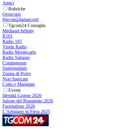
Amici
Rubriche
Oroscopo
#tgcom24amarcord
Tgcom24 Consiglia
Mediaset Infinity
R101
Radio 105
Virgin Radio
Radio Montecarlo
Radio Subasio
Comingsoon
Superguidatv
Zuppa di Porro
Non Sprecare
Cotto e Mangiato
Eventi
Identità Golose 2026
Salone del Risparmio 2026
Fuorisalone 2026
L'Artigiano in Fiera 2025