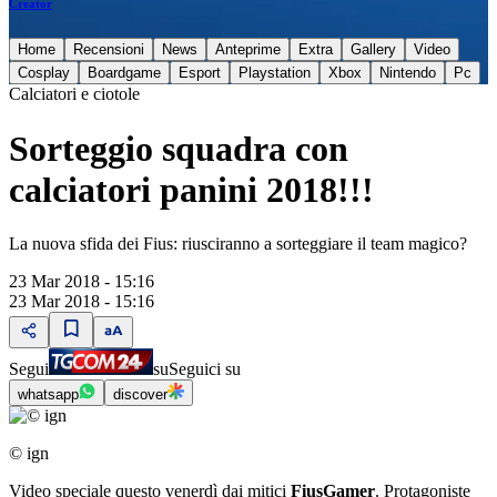
Creator
Home
Recensioni
News
Anteprime
Extra
Gallery
Video
Cosplay
Boardgame
Esport
Playstation
Xbox
Nintendo
Pc
Calciatori e ciotole
Sorteggio squadra con
calciatori panini 2018!!!
La nuova sfida dei Fius: riusciranno a sorteggiare il team magico?
23 Mar 2018 - 15:16
23 Mar 2018 - 15:16
Segui
su
Seguici su
whatsapp
discover
© ign
Video speciale questo venerdì dai mitici
FiusGamer
. Protagoniste