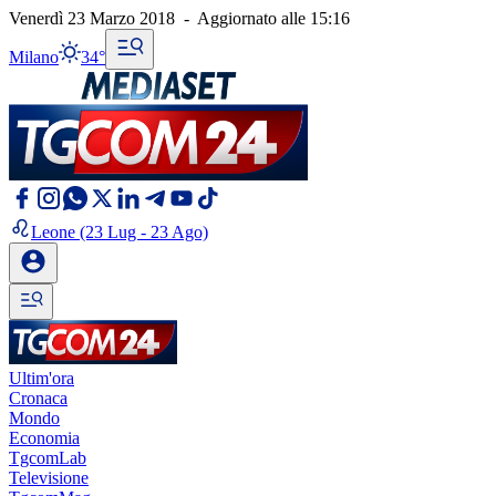
Venerdì 23 Marzo 2018
-
Aggiornato alle
15:16
Milano
34°
Leone
(23 Lug - 23 Ago)
Ultim'ora
Cronaca
Mondo
Economia
TgcomLab
Televisione