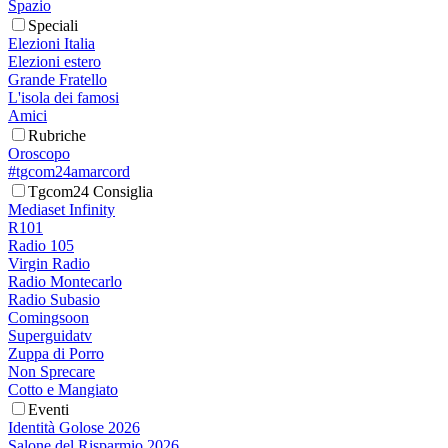
Spazio
Speciali
Elezioni Italia
Elezioni estero
Grande Fratello
L'isola dei famosi
Amici
Rubriche
Oroscopo
#tgcom24amarcord
Tgcom24 Consiglia
Mediaset Infinity
R101
Radio 105
Virgin Radio
Radio Montecarlo
Radio Subasio
Comingsoon
Superguidatv
Zuppa di Porro
Non Sprecare
Cotto e Mangiato
Eventi
Identità Golose 2026
Salone del Risparmio 2026