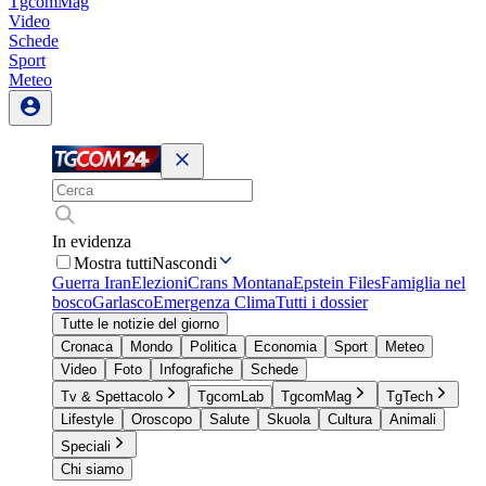
TgcomMag
Video
Schede
Sport
Meteo
In evidenza
Mostra tutti
Nascondi
Guerra Iran
Elezioni
Crans Montana
Epstein Files
Famiglia nel
bosco
Garlasco
Emergenza Clima
Tutti i dossier
Tutte le notizie del giorno
Cronaca
Mondo
Politica
Economia
Sport
Meteo
Video
Foto
Infografiche
Schede
Tv & Spettacolo
TgcomLab
TgcomMag
TgTech
Lifestyle
Oroscopo
Salute
Skuola
Cultura
Animali
Speciali
Chi siamo