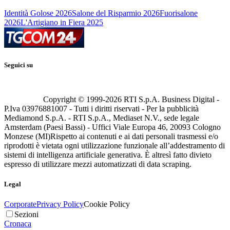
Identità Golose 2026
Salone del Risparmio 2026
Fuorisalone
2026
L'Artigiano in Fiera 2025
Seguici su
Copyright © 1999-
2026
RTI S.p.A. Business Digital -
P.Iva 03976881007 - Tutti i diritti riservati - Per la pubblicità
Mediamond S.p.A. - RTI S.p.A., Mediaset N.V., sede legale
Amsterdam (Paesi Bassi) - Uffici Viale Europa 46, 20093 Cologno
Monzese (MI)
Rispetto ai contenuti e ai dati personali trasmessi e/o
riprodotti è vietata ogni utilizzazione funzionale all’addestramento di
sistemi di intelligenza artificiale generativa. È altresì fatto divieto
espresso di utilizzare mezzi automatizzati di data scraping.
Legal
Corporate
Privacy Policy
Cookie Policy
Sezioni
Cronaca