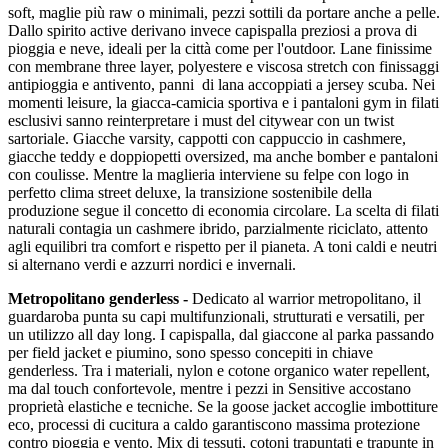
soft, maglie più raw o minimali, pezzi sottili da portare anche a pelle.
Dallo spirito active derivano invece capispalla preziosi a prova di
pioggia e neve, ideali per la città come per l'outdoor. Lane finissime
con membrane three layer, polyestere e viscosa stretch con finissaggi
antipioggia e antivento, panni di lana accoppiati a jersey scuba. Nei
momenti leisure, la giacca-camicia sportiva e i pantaloni gym in filati
esclusivi sanno reinterpretare i must del citywear con un twist
sartoriale. Giacche varsity, cappotti con cappuccio in cashmere,
giacche teddy e doppiopetti oversized, ma anche bomber e pantaloni
con coulisse. Mentre la maglieria interviene su felpe con logo in
perfetto clima street deluxe, la transizione sostenibile della
produzione segue il concetto di economia circolare. La scelta di filati
naturali contagia un cashmere ibrido, parzialmente riciclato, attento
agli equilibri tra comfort e rispetto per il pianeta. A toni caldi e neutri
si alternano verdi e azzurri nordici e invernali.
Metropolitano genderless -
Dedicato al warrior metropolitano, il
guardaroba punta su capi multifunzionali, strutturati e versatili, per
un utilizzo all day long. I capispalla, dal giaccone al parka passando
per field jacket e piumino, sono spesso concepiti in chiave
genderless. Tra i materiali, nylon e cotone organico water repellent,
ma dal touch confortevole, mentre i pezzi in Sensitive accostano
proprietà elastiche e tecniche. Se la goose jacket accoglie imbottiture
eco, processi di cucitura a caldo garantiscono massima protezione
contro pioggia e vento. Mix di tessuti, cotoni trapuntati e trapunte in