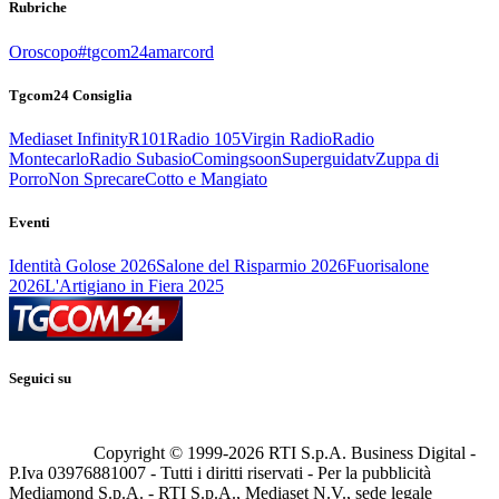
Rubriche
Oroscopo
#tgcom24amarcord
Tgcom24 Consiglia
Mediaset Infinity
R101
Radio 105
Virgin Radio
Radio
Montecarlo
Radio Subasio
Comingsoon
Superguidatv
Zuppa di
Porro
Non Sprecare
Cotto e Mangiato
Eventi
Identità Golose 2026
Salone del Risparmio 2026
Fuorisalone
2026
L'Artigiano in Fiera 2025
Seguici su
Copyright © 1999-
2026
RTI S.p.A. Business Digital -
P.Iva 03976881007 - Tutti i diritti riservati - Per la pubblicità
Mediamond S.p.A. - RTI S.p.A., Mediaset N.V., sede legale