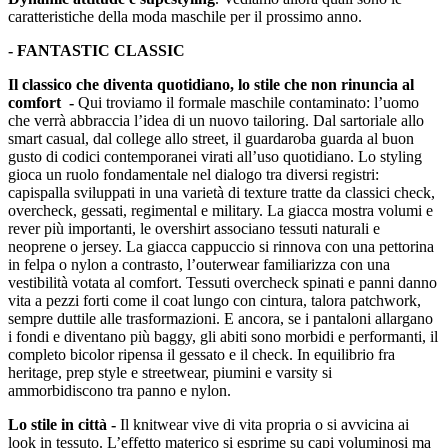
caratteristiche della moda maschile per il prossimo anno.
- FANTASTIC CLASSIC
Il classico che diventa quotidiano, lo stile che non rinuncia al
comfort -
Qui troviamo il formale maschile contaminato: l’uomo
che verrà abbraccia l’idea di un nuovo tailoring. Dal sartoriale allo
smart casual, dal college allo street, il guardaroba guarda al buon
gusto di codici contemporanei virati all’uso quotidiano. Lo styling
gioca un ruolo fondamentale nel dialogo tra diversi registri:
capispalla sviluppati in una varietà di texture tratte da classici check,
overcheck, gessati, regimental e military. La giacca mostra volumi e
rever più importanti, le overshirt associano tessuti naturali e
neoprene o jersey. La giacca cappuccio si rinnova con una pettorina
in felpa o nylon a contrasto, l’outerwear familiarizza con una
vestibilità votata al comfort. Tessuti overcheck spinati e panni danno
vita a pezzi forti come il coat lungo con cintura, talora patchwork,
sempre duttile alle trasformazioni. E ancora, se i pantaloni allargano
i fondi e diventano più baggy, gli abiti sono morbidi e performanti, il
completo bicolor ripensa il gessato e il check. In equilibrio fra
heritage, prep style e streetwear, piumini e varsity si
ammorbidiscono tra panno e nylon.
Lo stile in città -
Il knitwear vive di vita propria o si avvicina ai
look in tessuto. L’effetto materico si esprime su capi voluminosi ma