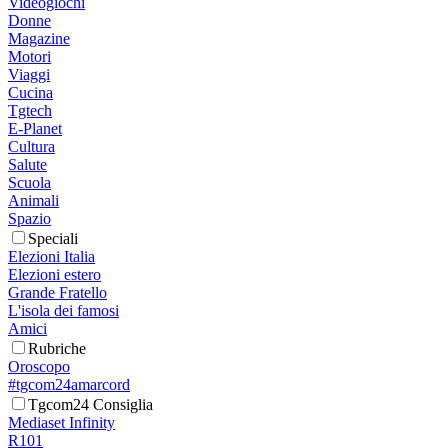
Videogiochi
Donne
Magazine
Motori
Viaggi
Cucina
Tgtech
E-Planet
Cultura
Salute
Scuola
Animali
Spazio
Speciali
Elezioni Italia
Elezioni estero
Grande Fratello
L'isola dei famosi
Amici
Rubriche
Oroscopo
#tgcom24amarcord
Tgcom24 Consiglia
Mediaset Infinity
R101