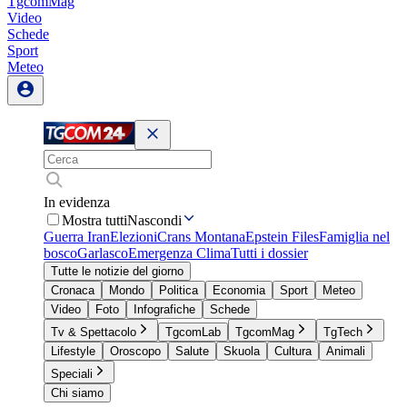
TgcomMag
Video
Schede
Sport
Meteo
In evidenza
Mostra tutti
Nascondi
Guerra Iran
Elezioni
Crans Montana
Epstein Files
Famiglia nel
bosco
Garlasco
Emergenza Clima
Tutti i dossier
Tutte le notizie del giorno
Cronaca
Mondo
Politica
Economia
Sport
Meteo
Video
Foto
Infografiche
Schede
Tv & Spettacolo
TgcomLab
TgcomMag
TgTech
Lifestyle
Oroscopo
Salute
Skuola
Cultura
Animali
Speciali
Chi siamo