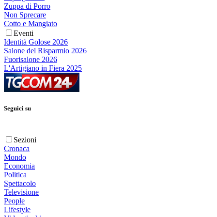
Zuppa di Porro
Non Sprecare
Cotto e Mangiato
Eventi
Identità Golose 2026
Salone del Risparmio 2026
Fuorisalone 2026
L'Artigiano in Fiera 2025
Seguici su
Sezioni
Cronaca
Mondo
Economia
Politica
Spettacolo
Televisione
People
Lifestyle