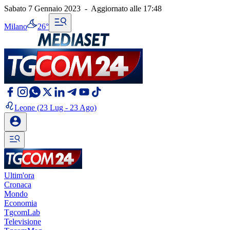
Sabato 7 Gennaio 2023
-
Aggiornato alle
17:48
Milano
26°
Leone
(23 Lug - 23 Ago)
Ultim'ora
Cronaca
Mondo
Economia
TgcomLab
Televisione