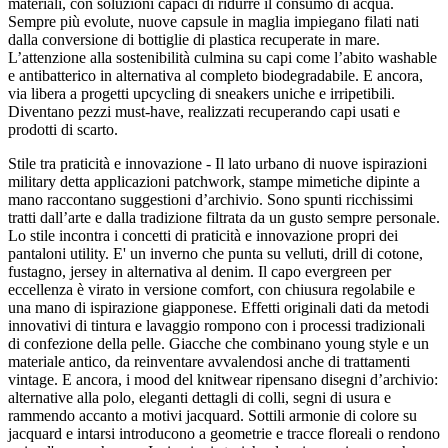
materiali, con soluzioni capaci di ridurre il consumo di acqua.
Sempre più evolute, nuove capsule in maglia impiegano filati nati
dalla conversione di bottiglie di plastica recuperate in mare.
L’attenzione alla sostenibilità culmina su capi come l’abito washable
e antibatterico in alternativa al completo biodegradabile. E ancora,
via libera a progetti upcycling di sneakers uniche e irripetibili.
Diventano pezzi must-have, realizzati recuperando capi usati e
prodotti di scarto.
Stile tra praticità e innovazione - Il lato urbano di nuove ispirazioni
military detta applicazioni patchwork, stampe mimetiche dipinte a
mano raccontano suggestioni d’archivio. Sono spunti ricchissimi
tratti dall’arte e dalla tradizione filtrata da un gusto sempre personale.
Lo stile incontra i concetti di praticità e innovazione propri dei
pantaloni utility. E' un inverno che punta su velluti, drill di cotone,
fustagno, jersey in alternativa al denim. Il capo evergreen per
eccellenza è virato in versione comfort, con chiusura regolabile e
una mano di ispirazione giapponese. Effetti originali dati da metodi
innovativi di tintura e lavaggio rompono con i processi tradizionali
di confezione della pelle. Giacche che combinano young style e un
materiale antico, da reinventare avvalendosi anche di trattamenti
vintage. E ancora, i mood del knitwear ripensano disegni d’archivio:
alternative alla polo, eleganti dettagli di colli, segni di usura e
rammendo accanto a motivi jacquard. Sottili armonie di colore su
jacquard e intarsi introducono a geometrie e tracce floreali o rendono