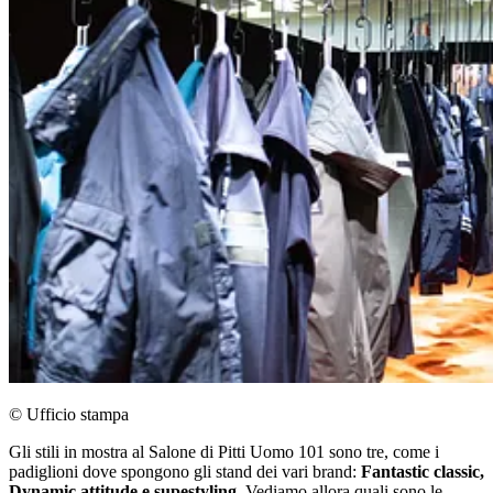
© Ufficio stampa
Gli stili in mostra al Salone di Pitti Uomo 101 sono tre, come i
padiglioni dove spongono gli stand dei vari brand:
Fantastic classic,
Dynamic attitude e supestyling
. Vediamo allora quali sono le