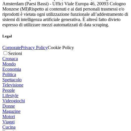
Amsterdam (Paesi Bassi) - Uffici Viale Europa 46, 20093 Cologno
Monzese (MI)
Rispetto ai contenuti e ai dati personali trasmessi e/o
riprodotti è vietata ogni utilizzazione funzionale all’addestramento di
sistemi di intelligenza artificiale generativa. È altresì fatto divieto
espresso di utilizzare mezzi automatizzati di data scraping.
Legal
Corporate
Privacy Policy
Cookie Policy
Sezioni
Cronaca
Mondo
Economia
Politica
Spettacolo
Televisione
People
Lifestyle
Videogiochi
Donne
Magazine
Motori
Viaggi
Cucina