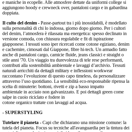
e maniche in ecopelle. Alle atmosfere dettate da uniformi college si
aggiungono hoody e crewneck over, pantaloni cargo e in gabardina
doppiata.
Il culto del denim -
Passe-partout tra i più inossidabili, è modellato
sulla personalità di chi lo indossa, giorno dopo giorno. Per i cultori
del denim, l’atmosfera è rilassata ma energetica: spesso declinato in
versione comoda, con chiusura regolabile e fit di ispirazione
giapponese. I tessuti sono iper ricercati come cotone egiziano, denim
e cachemire, cimosati dal Giappone, fibre hi-tech. Un armadio fatto
anche di pantaloni cargo, camicie fluide, jeans classici e straight o
stile anni '70. Un viaggio tra durevolezza di tele rese performanti,
contributi alla sostenibilità ambientale e lavaggi d’archivio. Tessuti
naturali arricchiti da dettagli military e inflessioni workwear
raccontano l’evoluzione di questo capo timeless, da personalizzare
attraverso l’uso quotidiano. La sensibilità eco-responsabile ripensa la
scelta di minuterie: bottoni, rivetti e zip a basso impatto
ambientale in acciaio non galvanizzato. E poi dettagli green come
salpe in cuoio riciclato e fodere in
cotone organico trattate con lavaggi ad acqua.
- SUPERSTYLING
Tutelare il pianeta -
Capi che dichiarano una missione comune: la
tutela del pianeta. Focus su tecniche all'avanguardia per la tintura dei