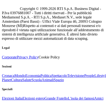
Copyright © 1999-
2026
RTI S.p.A. Business Digital -
P.Iva 03976881007 - Tutti i diritti riservati - Per la pubblicità
Mediamond S.p.A. - RTI S.p.A., Mediaset N.V., sede legale
Amsterdam (Paesi Bassi) - Uffici Viale Europa 46, 20093 Cologno
Monzese (MI)
Rispetto ai contenuti e ai dati personali trasmessi e/o
riprodotti è vietata ogni utilizzazione funzionale all’addestramento di
sistemi di intelligenza artificiale generativa. È altresì fatto divieto
espresso di utilizzare mezzi automatizzati di data scraping.
Legal
Corporate
Privacy Policy
Cookie Policy
Sezioni
Cronaca
Mondo
Economia
Politica
Spettacolo
Televisione
People
Lifestyl
Planet
Cultura
Salute
Scuola
Animali
Spazio
Speciali
Elezioni Italia
Elezioni estero
Grande Fratello
L'isola dei famosi
Amici