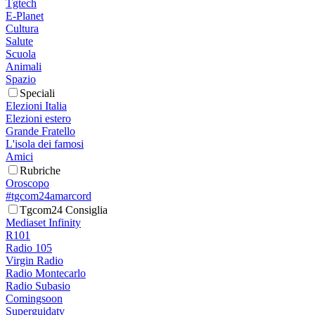
Tgtech
E-Planet
Cultura
Salute
Scuola
Animali
Spazio
Speciali
Elezioni Italia
Elezioni estero
Grande Fratello
L'isola dei famosi
Amici
Rubriche
Oroscopo
#tgcom24amarcord
Tgcom24 Consiglia
Mediaset Infinity
R101
Radio 105
Virgin Radio
Radio Montecarlo
Radio Subasio
Comingsoon
Superguidatv