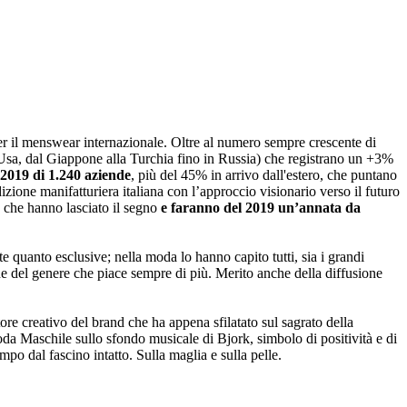
per il menswear internazionale. Oltre al numero sempre crescente di
i Usa, dal Giappone alla Turchia fino in Russia) che registrano un +3%
2019 di 1.240 aziende
, più del 45% in arrivo dall'estero, che puntano
izione manifatturiera italiana con l’approccio visionario verso il futuro
e che hanno lasciato il segno
e faranno del 2019 un’annata da
e quanto esclusive; nella moda lo hanno capito tutti, sia i grandi
one del genere che piace sempre di più. Merito anche della diffusione
ore creativo del brand che ha appena sfilatato sul sagrato della
da Maschile sullo sfondo musicale di Bjork, simbolo di positività e di
mpo dal fascino intatto. Sulla maglia e sulla pelle.