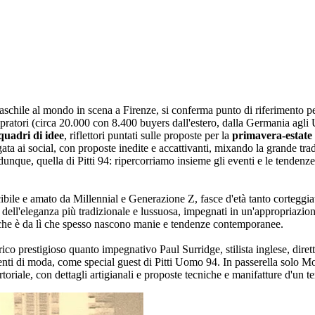
maschile al mondo in scena a Firenze, si conferma punto di riferimento 
mpratori (circa 20.000 con 8.400 buyers dall'estero, dalla Germania agl
quadri di idee
, riflettori puntati sulle proposte per la
primavera-estate 
gata ai social, con proposte inedite e accattivanti, mixando la grande trad
dunque, quella di Pitti 94: ripercorriamo insieme gli eventi e le tendenz
cibile e amato da Millennial e Generazione Z, fasce d'età tanto corteggiat
i dell'eleganza più tradizionale e lussuosa, impegnati in un'appropriazi
to che è da lì che spesso nascono manie e tendenze contemporanee.
o prestigioso quanto impegnativo Paul Surridge, stilista inglese, dirett
nti di moda, come special guest di Pitti Uomo 94. In passerella solo Mo
oriale, con dettagli artigianali e proposte tecniche e manifatture d'un te