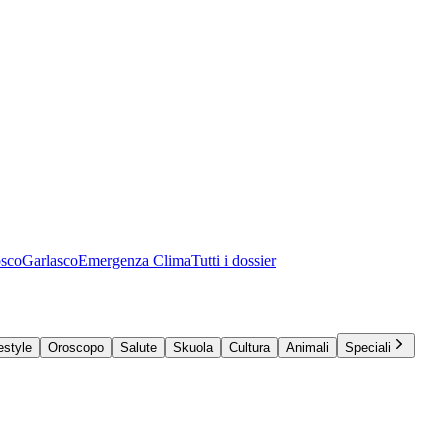
osco
Garlasco
Emergenza Clima
Tutti i dossier
estyle
Oroscopo
Salute
Skuola
Cultura
Animali
Speciali