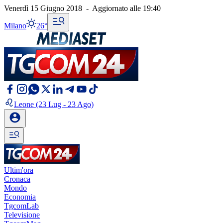
Venerdì 15 Giugno 2018
-
Aggiornato alle
19:40
Milano
26°
Leone
(23 Lug - 23 Ago)
Ultim'ora
Cronaca
Mondo
Economia
TgcomLab
Televisione