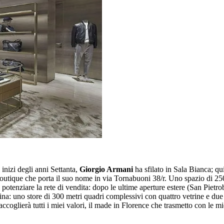
 inizi degli anni Settanta,
Giorgio Armani
ha sfilato in Sala Bianca; qui
utique che porta il suo nome in via Tornabuoni 38/r. Uno spazio di 250 
 potenziare la rete di vendita: dopo le ultime aperture estere (San Pie
: uno store di 300 metri quadri complessivi con quattro vetrine e due ing
accoglierà tutti i miei valori, il made in Florence che trasmetto con le m