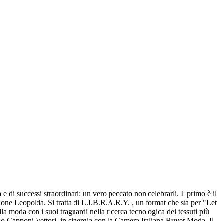
di successi straordinari: un vero peccato non celebrarli. Il primo è il
zione Leopolda. Si tratta di L.I.B.R.A.R.Y. , un format che sta per "Let
moda con i suoi traguardi nella ricerca tecnologica dei tessuti più
o Capponi Vettori, in sinergia con la Camera Italiana Buyer Moda. Il