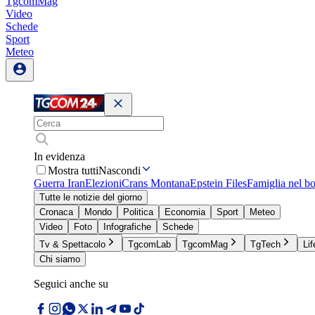
TgcomMag
Video
Schede
Sport
Meteo
In evidenza
Mostra tutti
Nascondi
Guerra Iran
Elezioni
Crans Montana
Epstein Files
Famiglia nel b
Tutte le notizie del giorno
Cronaca
Mondo
Politica
Economia
Sport
Meteo
Video
Foto
Infografiche
Schede
Tv & Spettacolo
TgcomLab
TgcomMag
TgTech
Lif
Chi siamo
Seguici anche su