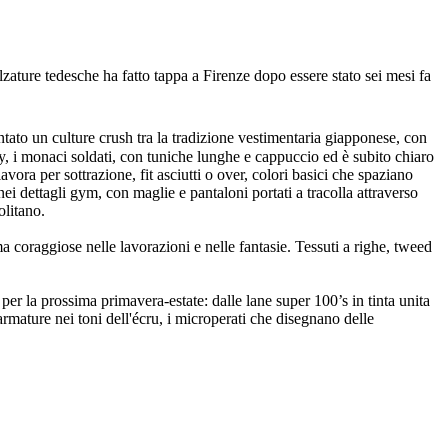
ature tedesche ha fatto tappa a Firenze dopo essere stato sei mesi fa
tato un culture crush tra la tradizione vestimentaria giapponese, con
ey, i monaci soldati, con tuniche lunghe e cappuccio ed è subito chiaro
ra per sottrazione, fit asciutti o over, colori basici che spaziano
ei dettagli gym, con maglie e pantaloni portati a tracolla attraverso
olitano.
 coraggiose nelle lavorazioni e nelle fantasie. Tessuti a righe, tweed
 per la prossima primavera-estate: dalle lane super 100’s in tinta unita
 armature nei toni dell'écru, i microperati che disegnano delle