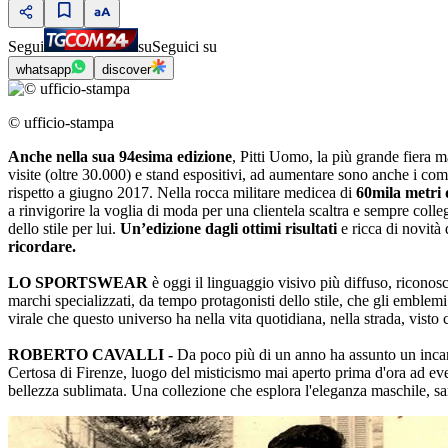
Segui
su
Seguici su
whatsapp
discover
© ufficio-stampa
Anche nella sua 94esima edizione
, Pitti Uomo, la più grande fiera 
visite (oltre 30.000) e stand espositivi, ad aumentare sono anche i co
rispetto a giugno 2017. Nella rocca militare medicea di
60mila metri 
a rinvigorire la voglia di moda per una clientela scaltra e sempre colle
dello stile per lui.
Un’edizione dagli ottimi risultati
e ricca di novità 
ricordare.
LO SPORTSWEAR
è oggi il linguaggio visivo più diffuso, riconos
marchi specializzati, da tempo protagonisti dello stile, che gli emblem
virale che questo universo ha nella vita quotidiana, nella strada, vis
ROBERTO CAVALLI -
Da poco più di un anno ha assunto un incaric
Certosa di Firenze, luogo del misticismo mai aperto prima d'ora ad eve
bellezza sublimata. Una collezione che esplora l'eleganza maschile, sart