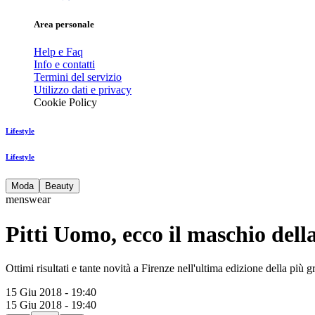
Area personale
Help e Faq
Info e contatti
Termini del servizio
Utilizzo dati e privacy
Cookie Policy
Lifestyle
Lifestyle
Moda
Beauty
menswear
Pitti Uomo, ecco il maschio del
Ottimi risultati e tante novità a Firenze nell'ultima edizione della più
15 Giu 2018 - 19:40
15 Giu 2018 - 19:40