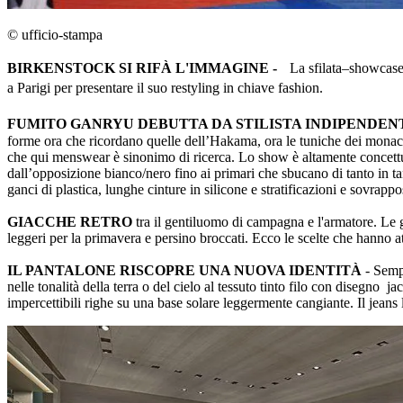
© ufficio-stampa
BIRKENSTOCK SI RIFÀ L'IMMAGINE -
La sfilata–showcase co
a Parigi per presentare il suo restyling in chiave fashion.
FUMITO GANRYU DEBUTTA DA STILISTA INDIPENDEN
forme ora che ricordano quelle dell’Hakama, ora le tuniche dei monaci b
che qui menswear è sinonimo di ricerca. Lo show è altamente concettuale
dall’opposizione bianco/nero fino ai primari che sbucano di tanto in tan
ganci di plastica, lunghe cinture in silicone e stratificazioni e sovrapp
GIACCHE RETRO
tra il gentiluomo di campagna e l'armatore. Le g
leggeri per la primavera e persino broccati. Ecco le scelte che hanno at
IL PANTALONE RISCOPRE UNA NUOVA IDENTITÀ
- Sempr
nelle tonalità della terra o del cielo al tessuto tinto filo con disegno 
impercettibili righe su una base solare leggermente cangiante. Il jeans 