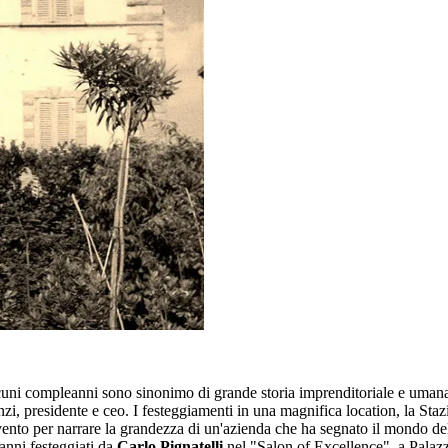
ni compleanni sono sinonimo di grande storia imprenditoriale e umana e 
zi, presidente e ceo. I festeggiamenti in una magnifica location, la Sta
 per narrare la grandezza di un'azienda che ha segnato il mondo della 
 anni festeggiati da
Carlo Pignatelli
nel "Salon of Excellence", a Palazz