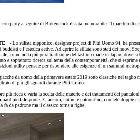
n party a seguire di Birkenstock è stata memorabile. Il marchio di calz
TE
- Lo stilista nipponico, designer project di Pitti Uomo 94, ha presen
uddisti e l’estetica active. Ad aprire la sfilata sono stati dei nuovi So
, come nella più pura tradizione del fashion made in Japan, dove si lavo
to e soprattutto ricerca sul tema della contemporaneità, che si esprime n
osizioni utility pensate per rispondere alle esigenze di un samurai metrop
iacche da uomo della primavera estate 2019 sono classiche nel taglio ma
tirato di più gli sguardi durante Pitti Uomo.
e più ricca e varia la scelta delle materie e dei trattamenti dei pantaloni
jacquard pied-de-poule. E, ancora, cotoni e cotoni-lino, con tele doppie e
la fa da padrone ma il classico torna a righe.