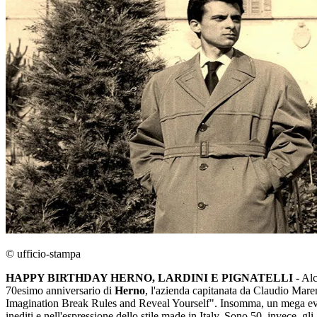
© ufficio-stampa
HAPPY BIRTHDAY HERNO, LARDINI E PIGNATELLI -
Alcu
70esimo anniversario di
Herno
, l'azienda capitanata da Claudio Maren
Imagination Break Rules and Reveal Yourself". Insomma, un mega evento
inediti e nell'espressione dello stile made in Italy. Sono 50, invece, gli