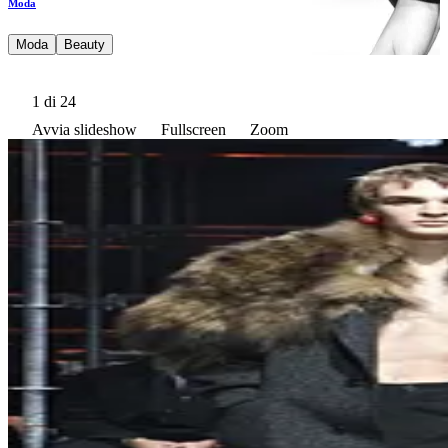
Moda
Moda
Beauty
1
di 24
Avvia slideshow
Fullscreen
Zoom