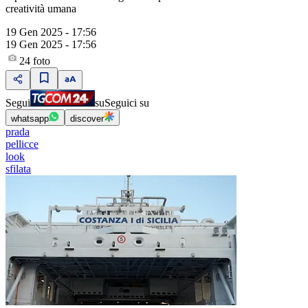
creatività umana
19 Gen 2025 - 17:56
19 Gen 2025 - 17:56
24
foto
Segui
su
Seguici su
whatsapp
discover
prada
pellicce
look
sfilata