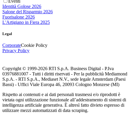
Eventi
Identità Golose 2026
Salone del Risparmio 2026
Fuorisalone 2026
L'Artigiano in Fiera 2025
Legal
Corporate
Cookie Policy
Privacy Policy
Copyright © 1999-
2026
RTI S.p.A. Business Digital - P.Iva
03976881007 - Tutti i diritti riservati - Per la pubblicità Mediamond
S.p.A. - RTI S.p.A., Mediaset N.V., sede legale Amsterdam (Paesi
Bassi) - Uffici Viale Europa 46, 20093 Cologno Monzese (MI)
Rispetto ai contenuti e ai dati personali trasmessi e/o riprodotti è
vietata ogni utilizzazione funzionale all’addestramento di sistemi di
intelligenza artificiale generativa. È altresì fatto divieto espresso di
utilizzare mezzi automatizzati di data scraping.