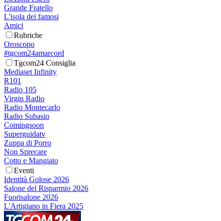
Grande Fratello
L'isola dei famosi
Amici
Rubriche
Oroscopo
#tgcom24amarcord
Tgcom24 Consiglia
Mediaset Infinity
R101
Radio 105
Virgin Radio
Radio Montecarlo
Radio Subasio
Comingsoon
Superguidatv
Zuppa di Porro
Non Sprecare
Cotto e Mangiato
Eventi
Identità Golose 2026
Salone del Risparmio 2026
Fuorisalone 2026
L'Artigiano in Fiera 2025