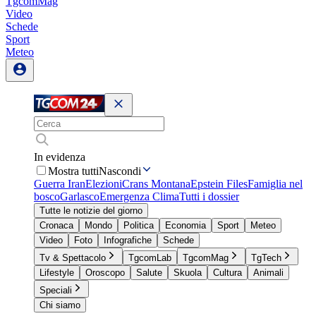
TgcomMag
Video
Schede
Sport
Meteo
In evidenza
Mostra tutti
Nascondi
Guerra Iran
Elezioni
Crans Montana
Epstein Files
Famiglia nel
bosco
Garlasco
Emergenza Clima
Tutti i dossier
Tutte le notizie del giorno
Cronaca
Mondo
Politica
Economia
Sport
Meteo
Video
Foto
Infografiche
Schede
Tv & Spettacolo
TgcomLab
TgcomMag
TgTech
Lifestyle
Oroscopo
Salute
Skuola
Cultura
Animali
Speciali
Chi siamo