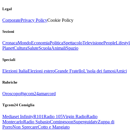
Legal
Corporate
Privacy Policy
Cookie Policy
Sezioni
Cronaca
Mondo
Economia
Politica
Spettacolo
Televisione
People
Lifestyl
Planet
Cultura
Salute
Scuola
Animali
Spazio
Speciali
Elezioni Italia
Elezioni estero
Grande Fratello
L'isola dei famosi
Amici
Rubriche
Oroscopo
#tgcom24amarcord
Tgcom24 Consiglia
Mediaset Infinity
R101
Radio 105
Virgin Radio
Radio
Montecarlo
Radio Subasio
Comingsoon
Superguidatv
Zuppa di
Porro
Non Sprecare
Cotto e Mangiato