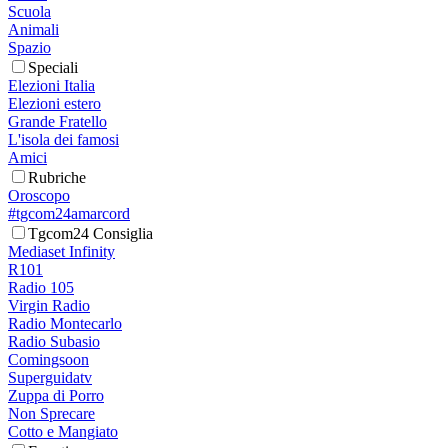
Scuola
Animali
Spazio
Speciali
Elezioni Italia
Elezioni estero
Grande Fratello
L'isola dei famosi
Amici
Rubriche
Oroscopo
#tgcom24amarcord
Tgcom24 Consiglia
Mediaset Infinity
R101
Radio 105
Virgin Radio
Radio Montecarlo
Radio Subasio
Comingsoon
Superguidatv
Zuppa di Porro
Non Sprecare
Cotto e Mangiato