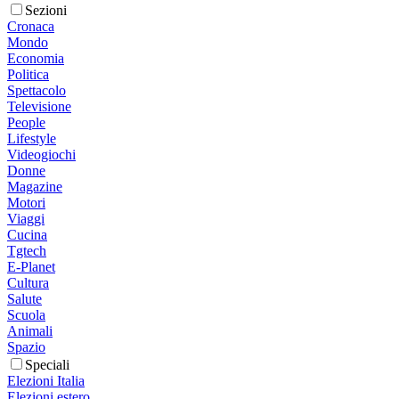
Sezioni
Cronaca
Mondo
Economia
Politica
Spettacolo
Televisione
People
Lifestyle
Videogiochi
Donne
Magazine
Motori
Viaggi
Cucina
Tgtech
E-Planet
Cultura
Salute
Scuola
Animali
Spazio
Speciali
Elezioni Italia
Elezioni estero