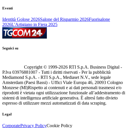
Eventi
Identità Golose 2026
Salone del Risparmio 2026
Fuorisalone
2026
L'Artigiano in Fiera 2025
Seguici su
Copyright © 1999-
2026
RTI S.p.A. Business Digital -
P.Iva 03976881007 - Tutti i diritti riservati - Per la pubblicità
Mediamond S.p.A. - RTI S.p.A., Mediaset N.V., sede legale
Amsterdam (Paesi Bassi) - Uffici Viale Europa 46, 20093 Cologno
Monzese (MI)
Rispetto ai contenuti e ai dati personali trasmessi e/o
riprodotti è vietata ogni utilizzazione funzionale all’addestramento di
sistemi di intelligenza artificiale generativa. È altresì fatto divieto
espresso di utilizzare mezzi automatizzati di data scraping.
Legal
Corporate
Privacy Policy
Cookie Policy