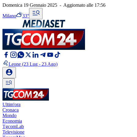
Domenica 19 Gennaio 2025
-
Aggiornato alle
17:56
Milano
33°
Leone
(23 Lug - 23 Ago)
Ultim'ora
Cronaca
Mondo
Economia
TgcomLab
Televisione