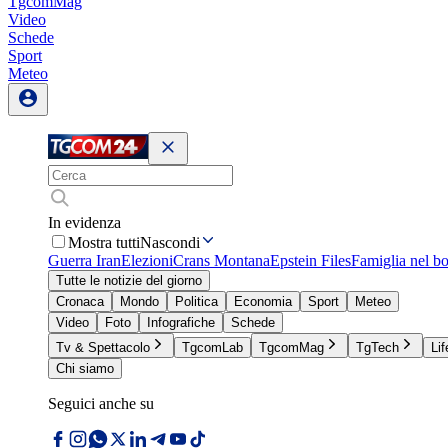
TgcomMag
Video
Schede
Sport
Meteo
In evidenza
Mostra tutti
Nascondi
Guerra Iran
Elezioni
Crans Montana
Epstein Files
Famiglia nel b
Tutte le notizie del giorno
Cronaca
Mondo
Politica
Economia
Sport
Meteo
Video
Foto
Infografiche
Schede
Tv & Spettacolo
TgcomLab
TgcomMag
TgTech
Lif
Chi siamo
Seguici anche su