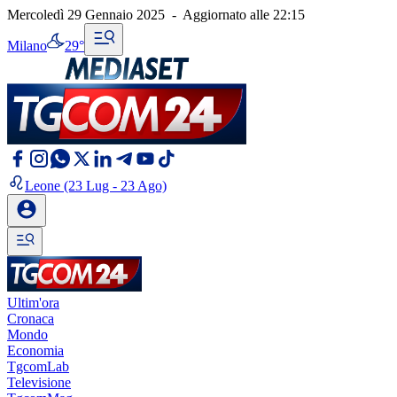
Mercoledì 29 Gennaio 2025
-
Aggiornato alle
22:15
Milano
29°
Leone
(23 Lug - 23 Ago)
Ultim'ora
Cronaca
Mondo
Economia
TgcomLab
Televisione