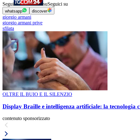
Segui
su
Seguici su
whatsapp
discover
giorgio armani
giorgio armani prive
sfilata
OLTRE IL BUIO E IL SILENZIO
Display Braille e intelligenza artificiale: la tecnologi
contenuto sponsorizzato