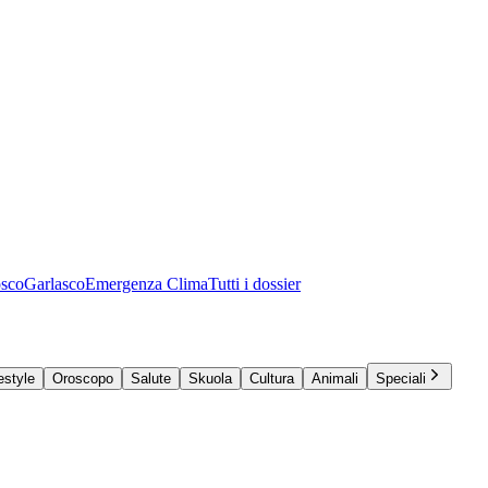
osco
Garlasco
Emergenza Clima
Tutti i dossier
estyle
Oroscopo
Salute
Skuola
Cultura
Animali
Speciali