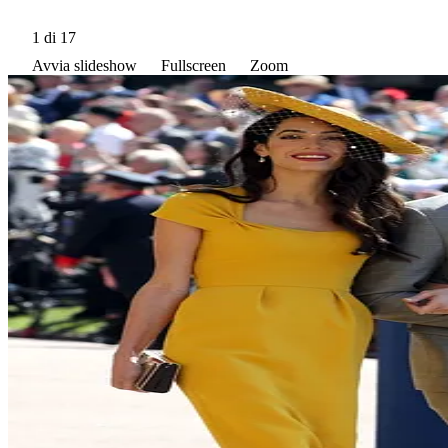
1
di 17
Avvia slideshow
Fullscreen
Zoom