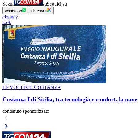
Segui
su
Seguici su
whatsapp
discover
clooney
look
LE VOCI DEL COSTANZA
Costanza I di Sicilia, tra tecnologia e comfort: la nav
contenuto sponsorizzato