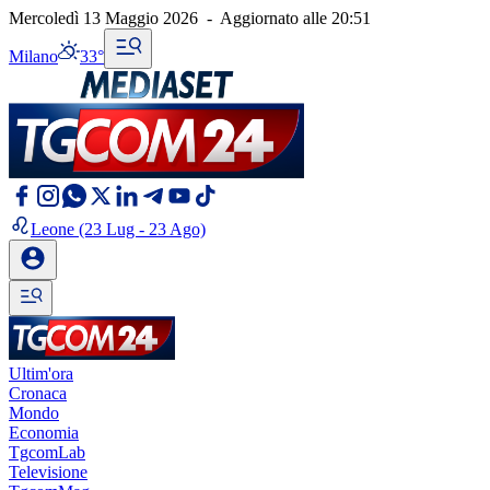
Mercoledì 13 Maggio 2026
-
Aggiornato alle
20:51
Milano
33°
Leone
(23 Lug - 23 Ago)
Ultim'ora
Cronaca
Mondo
Economia
TgcomLab
Televisione