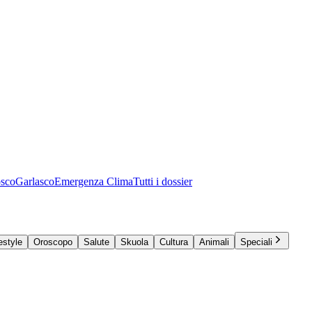
osco
Garlasco
Emergenza Clima
Tutti i dossier
estyle
Oroscopo
Salute
Skuola
Cultura
Animali
Speciali