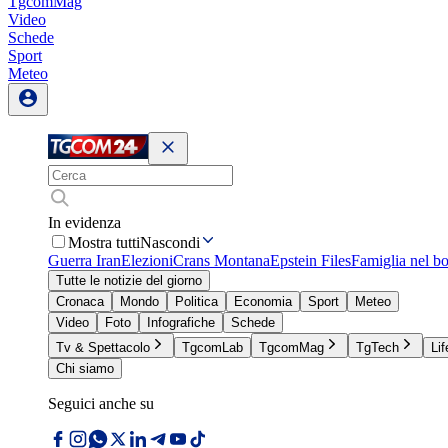
TgcomMag
Video
Schede
Sport
Meteo
In evidenza
Mostra tutti
Nascondi
Guerra Iran
Elezioni
Crans Montana
Epstein Files
Famiglia nel b
Tutte le notizie del giorno
Cronaca
Mondo
Politica
Economia
Sport
Meteo
Video
Foto
Infografiche
Schede
Tv & Spettacolo
TgcomLab
TgcomMag
TgTech
Lif
Chi siamo
Seguici anche su