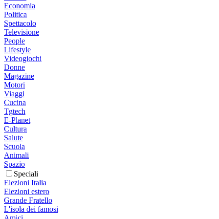
Economia
Politica
Spettacolo
Televisione
People
Lifestyle
Videogiochi
Donne
Magazine
Motori
Viaggi
Cucina
Tgtech
E-Planet
Cultura
Salute
Scuola
Animali
Spazio
Speciali
Elezioni Italia
Elezioni estero
Grande Fratello
L'isola dei famosi
Amici