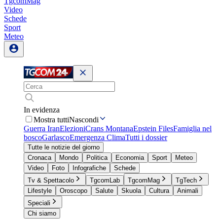
TgcomMag
Video
Schede
Sport
Meteo
In evidenza
Mostra tutti
Nascondi
Guerra Iran
Elezioni
Crans Montana
Epstein Files
Famiglia nel
bosco
Garlasco
Emergenza Clima
Tutti i dossier
Tutte le notizie del giorno
Cronaca
Mondo
Politica
Economia
Sport
Meteo
Video
Foto
Infografiche
Schede
Tv & Spettacolo
TgcomLab
TgcomMag
TgTech
Lifestyle
Oroscopo
Salute
Skuola
Cultura
Animali
Speciali
Chi siamo