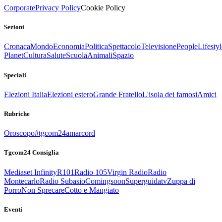
Corporate
Privacy Policy
Cookie Policy
Sezioni
Cronaca
Mondo
Economia
Politica
Spettacolo
Televisione
People
Lifestyl
Planet
Cultura
Salute
Scuola
Animali
Spazio
Speciali
Elezioni Italia
Elezioni estero
Grande Fratello
L'isola dei famosi
Amici
Rubriche
Oroscopo
#tgcom24amarcord
Tgcom24 Consiglia
Mediaset Infinity
R101
Radio 105
Virgin Radio
Radio
Montecarlo
Radio Subasio
Comingsoon
Superguidatv
Zuppa di
Porro
Non Sprecare
Cotto e Mangiato
Eventi