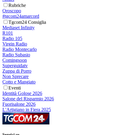
Rubriche
Oroscopo
#tgcom24amarcord
Tgcom24 Consiglia
Mediaset Infinity
R101
Radio 105
Virgin Radio
Radio Montecarlo
Radio Subasio
Comingsoon
Superguidatv
Zuppa di Porro
Non Sprecare
Cotto e Mangiato
Eventi
Identità Golose 2026
Salone del Risparmio 2026
Fuorisalone 2026
L'Artigiano in Fiera 2025
Seguici su