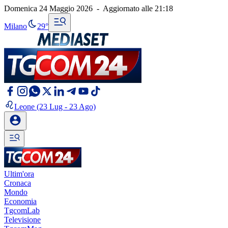
Domenica 24 Maggio 2026
-
Aggiornato alle
21:18
Milano
29°
Leone
(23 Lug - 23 Ago)
Ultim'ora
Cronaca
Mondo
Economia
TgcomLab
Televisione