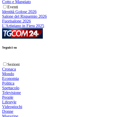
Cotto e Mangiato
Eventi
Identità Golose 2026
Salone del Risparmio 2026
Fuorisalone 2026
L'Artigiano in Fiera 2025
Seguici su
Sezioni
Cronaca
Mondo
Economia
Politica
Spettacolo
Televisione
People
Lifestyle
Videogiochi
Donne
Magazine