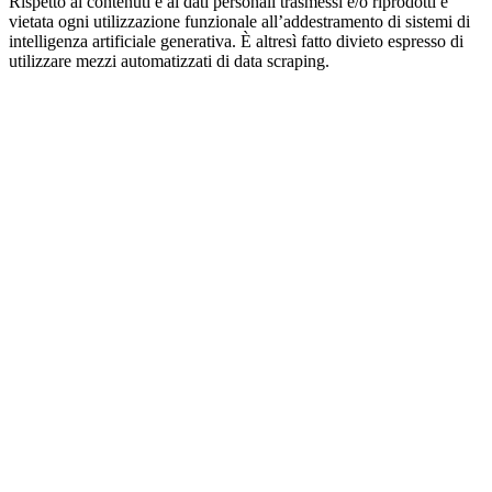
Rispetto ai contenuti e ai dati personali trasmessi e/o riprodotti è
vietata ogni utilizzazione funzionale all’addestramento di sistemi di
intelligenza artificiale generativa. È altresì fatto divieto espresso di
utilizzare mezzi automatizzati di data scraping.