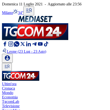
Domenica 11 Luglio 2021
-
Aggiornato alle
23:56
Milano
34°
Leone
(23 Lug - 23 Ago)
Ultim'ora
Cronaca
Mondo
Economia
TgcomLab
Televisione