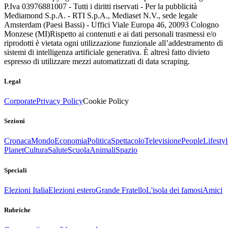
P.Iva 03976881007 - Tutti i diritti riservati - Per la pubblicità
Mediamond S.p.A. - RTI S.p.A., Mediaset N.V., sede legale
Amsterdam (Paesi Bassi) - Uffici Viale Europa 46, 20093 Cologno
Monzese (MI)
Rispetto ai contenuti e ai dati personali trasmessi e/o
riprodotti è vietata ogni utilizzazione funzionale all’addestramento di
sistemi di intelligenza artificiale generativa. È altresì fatto divieto
espresso di utilizzare mezzi automatizzati di data scraping.
Legal
Corporate
Privacy Policy
Cookie Policy
Sezioni
Cronaca
Mondo
Economia
Politica
Spettacolo
Televisione
People
Lifestyl
Planet
Cultura
Salute
Scuola
Animali
Spazio
Speciali
Elezioni Italia
Elezioni estero
Grande Fratello
L'isola dei famosi
Amici
Rubriche