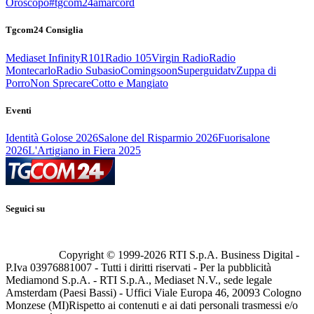
Oroscopo
#tgcom24amarcord
Tgcom24 Consiglia
Mediaset Infinity
R101
Radio 105
Virgin Radio
Radio
Montecarlo
Radio Subasio
Comingsoon
Superguidatv
Zuppa di
Porro
Non Sprecare
Cotto e Mangiato
Eventi
Identità Golose 2026
Salone del Risparmio 2026
Fuorisalone
2026
L'Artigiano in Fiera 2025
Seguici su
Copyright © 1999-
2026
RTI S.p.A. Business Digital -
P.Iva 03976881007 - Tutti i diritti riservati - Per la pubblicità
Mediamond S.p.A. - RTI S.p.A., Mediaset N.V., sede legale
Amsterdam (Paesi Bassi) - Uffici Viale Europa 46, 20093 Cologno
Monzese (MI)
Rispetto ai contenuti e ai dati personali trasmessi e/o