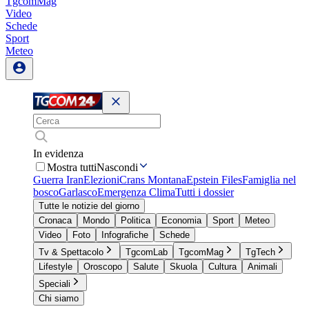
TgcomMag
Video
Schede
Sport
Meteo
In evidenza
Mostra tutti
Nascondi
Guerra Iran
Elezioni
Crans Montana
Epstein Files
Famiglia nel
bosco
Garlasco
Emergenza Clima
Tutti i dossier
Tutte le notizie del giorno
Cronaca
Mondo
Politica
Economia
Sport
Meteo
Video
Foto
Infografiche
Schede
Tv & Spettacolo
TgcomLab
TgcomMag
TgTech
Lifestyle
Oroscopo
Salute
Skuola
Cultura
Animali
Speciali
Chi siamo