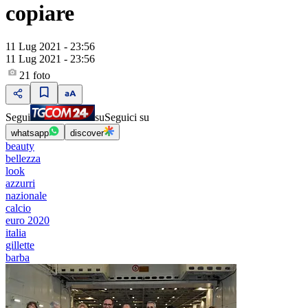
copiare
11 Lug 2021 - 23:56
11 Lug 2021 - 23:56
21
foto
Segui
su
Seguici su
whatsapp
discover
beauty
bellezza
look
azzurri
nazionale
calcio
euro 2020
italia
gillette
barba