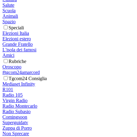
Salute
Scuola
Animali
Spazio
Speciali
Elezioni Italia
Elezioni estero
Grande Fratello
L'isola dei famosi
Amici
Rubriche
Oroscopo
#tgcom24amarcord
Tgcom24 Consiglia
Mediaset Infinity
R101
Radio 105
Virgin Radio
Radio Montecarlo
Radio Subasio
Comingsoon
Superguidatv
Zuppa di Porro
Non Sprecare