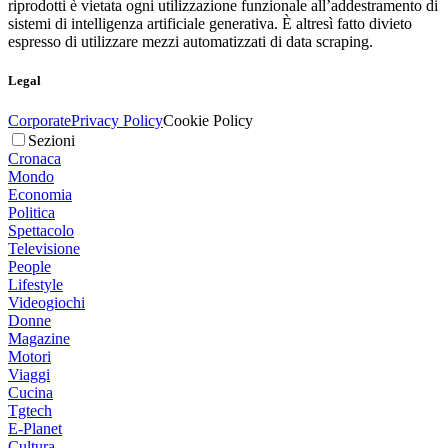
riprodotti è vietata ogni utilizzazione funzionale all’addestramento di
sistemi di intelligenza artificiale generativa. È altresì fatto divieto
espresso di utilizzare mezzi automatizzati di data scraping.
Legal
Corporate
Privacy Policy
Cookie Policy
Sezioni
Cronaca
Mondo
Economia
Politica
Spettacolo
Televisione
People
Lifestyle
Videogiochi
Donne
Magazine
Motori
Viaggi
Cucina
Tgtech
E-Planet
Cultura