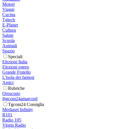
Motori
Viaggi
Cucina
Tgtech
E-Planet
Cultura
Salute
Scuola
Animali
Spazio
Speciali
Elezioni Italia
Elezioni estero
Grande Fratello
L'isola dei famosi
Amici
Rubriche
Oroscopo
#tgcom24amarcord
Tgcom24 Consiglia
Mediaset Infinity
R101
Radio 105
Virgin Radio