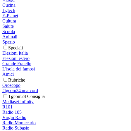
Cucina
Tgtech
E-Planet
Cultura
Salute
Scuola
Animali
Spazio
Speciali
Elezioni Italia
Elezioni estero
Grande Fratello
L'isola dei famosi
Amici
Rubriche
Oroscopo
#tgcom24amarcord
Tgcom24 Consiglia
Mediaset Infinity
R101
Radio 105
Virgin Radio
Radio Montecarlo
Radio Subasio