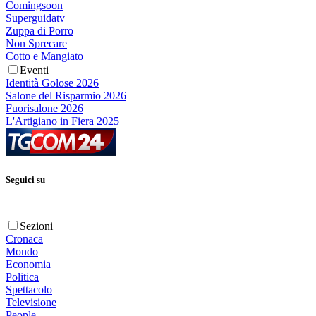
Comingsoon
Superguidatv
Zuppa di Porro
Non Sprecare
Cotto e Mangiato
Eventi
Identità Golose 2026
Salone del Risparmio 2026
Fuorisalone 2026
L'Artigiano in Fiera 2025
Seguici su
Sezioni
Cronaca
Mondo
Economia
Politica
Spettacolo
Televisione
People