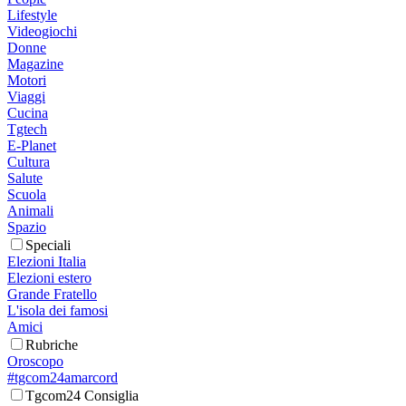
Lifestyle
Videogiochi
Donne
Magazine
Motori
Viaggi
Cucina
Tgtech
E-Planet
Cultura
Salute
Scuola
Animali
Spazio
Speciali
Elezioni Italia
Elezioni estero
Grande Fratello
L'isola dei famosi
Amici
Rubriche
Oroscopo
#tgcom24amarcord
Tgcom24 Consiglia