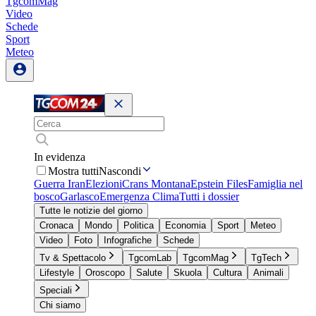
TgcomMag
Video
Schede
Sport
Meteo
In evidenza
Mostra tutti
Nascondi
Guerra Iran
Elezioni
Crans Montana
Epstein Files
Famiglia nel
bosco
Garlasco
Emergenza Clima
Tutti i dossier
Tutte le notizie del giorno
Cronaca
Mondo
Politica
Economia
Sport
Meteo
Video
Foto
Infografiche
Schede
Tv & Spettacolo
TgcomLab
TgcomMag
TgTech
Lifestyle
Oroscopo
Salute
Skuola
Cultura
Animali
Speciali
Chi siamo