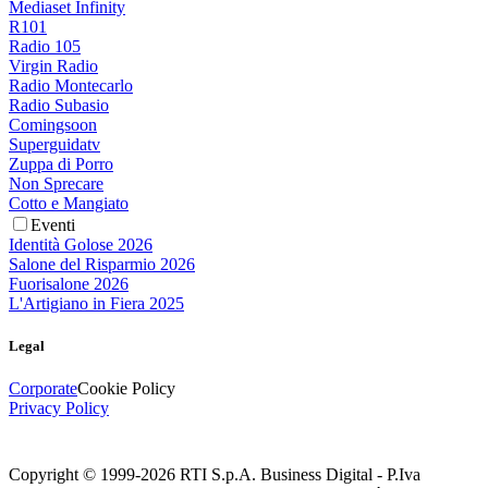
Mediaset Infinity
R101
Radio 105
Virgin Radio
Radio Montecarlo
Radio Subasio
Comingsoon
Superguidatv
Zuppa di Porro
Non Sprecare
Cotto e Mangiato
Eventi
Identità Golose 2026
Salone del Risparmio 2026
Fuorisalone 2026
L'Artigiano in Fiera 2025
Legal
Corporate
Cookie Policy
Privacy Policy
Copyright © 1999-
2026
RTI S.p.A. Business Digital - P.Iva