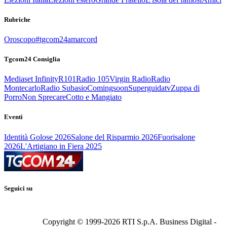
Rubriche
Oroscopo
#tgcom24amarcord
Tgcom24 Consiglia
Mediaset Infinity
R101
Radio 105
Virgin Radio
Radio
Montecarlo
Radio Subasio
Comingsoon
Superguidatv
Zuppa di
Porro
Non Sprecare
Cotto e Mangiato
Eventi
Identità Golose 2026
Salone del Risparmio 2026
Fuorisalone
2026
L'Artigiano in Fiera 2025
Seguici su
Copyright © 1999-
2026
RTI S.p.A. Business Digital -