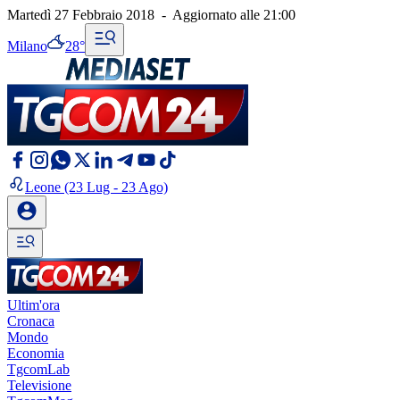
Martedì 27 Febbraio 2018
-
Aggiornato alle
21:00
Milano
28°
Leone
(23 Lug - 23 Ago)
Ultim'ora
Cronaca
Mondo
Economia
TgcomLab
Televisione