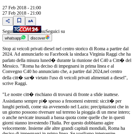
27 Feb 2018 - 21:00
27 Feb 2018 - 21:00
Segui
su
Seguici su
whatsapp
discover
Stop ai veicoli privati diesel nel centro storico di Roma a partire dal
2024. Ad annunciarlo su Facebook la sindaca Virginia Raggi che ha
parlato della misura luned� durante la riunione del C40 a Citt� del
Messico. "Roma ha deciso di impegnarsi in prima linea e al
Convegno C40 ho annunciato che, a partire dal 2024,nel centro
della citt� sar� vietato l'uso di veicoli privati alimentati a diesel",
scrive Raggi.
"Le nostre citt� rischiano di trovarsi di fronte a sfide inattese.
Assistiamo sempre pi� spesso a fenomeni estremi: siccit� per
lunghi periodi, come sta avvenendo nel Lazio; precipitazioni che in
un giorno possono riversare sul terreno la pioggia di un mese intero;
o anche nevicate inusuali a bassa quota come quelle che in questi
giorni stanno investendo l'Italia. Per questo dobbiamo agire
velocemente. Insieme alle altre grandi capitali mondiali, Roma ha
deciso di impegnarsi in prima linea. Se vogliamo intervenire