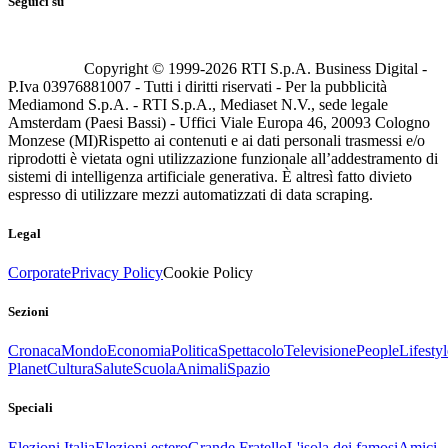
Seguici su
Copyright © 1999-
2026
RTI S.p.A. Business Digital -
P.Iva 03976881007 - Tutti i diritti riservati - Per la pubblicità
Mediamond S.p.A. - RTI S.p.A., Mediaset N.V., sede legale
Amsterdam (Paesi Bassi) - Uffici Viale Europa 46, 20093 Cologno
Monzese (MI)
Rispetto ai contenuti e ai dati personali trasmessi e/o
riprodotti è vietata ogni utilizzazione funzionale all’addestramento di
sistemi di intelligenza artificiale generativa. È altresì fatto divieto
espresso di utilizzare mezzi automatizzati di data scraping.
Legal
Corporate
Privacy Policy
Cookie Policy
Sezioni
Cronaca
Mondo
Economia
Politica
Spettacolo
Televisione
People
Lifestyl
Planet
Cultura
Salute
Scuola
Animali
Spazio
Speciali
Elezioni Italia
Elezioni estero
Grande Fratello
L'isola dei famosi
Amici