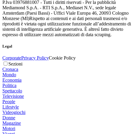
P.Iva 03976881007 - Tutti i diritti riservati - Per la pubblicità
Mediamond S.p.A. - RTI S.p.A., Mediaset N.V., sede legale
Amsterdam (Paesi Bassi) - Uffici Viale Europa 46, 20093 Cologno
Monzese (MI)
Rispetto ai contenuti e ai dati personali trasmessi e/o
riprodotti è vietata ogni utilizzazione funzionale all’addestramento di
sistemi di intelligenza artificiale generativa. È altresì fatto divieto
espresso di utilizzare mezzi automatizzati di data scraping.
Legal
Corporate
Privacy Policy
Cookie Policy
Sezioni
Cronaca
Mondo
Economia
Politica
Spettacolo
Televisione
People
Lifestyle
Videogiochi
Donne
Magazine
Motori
Viaggi