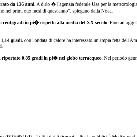
trato da 136 anni
. A dirlo � l'agenzia federale Usa per la meteorologia
no nei primi otto mesi di quest'anno", spiegano dalla Noaa.
i centigradi in pi� rispetto alla media del XX secolo
. Fino ad oggi 
 1,14 gradi
, con l'ondata di calore ha interessato un'ampia fetta dell'A
i
.
a riportato 0,85 gradi in pi� nel globo terracqueo
. Nel periodo genn
va 03976881007 - Tutti i diritti riservati - Per la pubblicità Mediamon