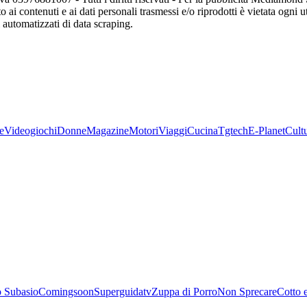
o ai contenuti e ai dati personali trasmessi e/o riprodotti è vietata ogni 
zi automatizzati di data scraping.
e
Videogiochi
Donne
Magazine
Motori
Viaggi
Cucina
Tgtech
E-Planet
Cult
 Subasio
Comingsoon
Superguidatv
Zuppa di Porro
Non Sprecare
Cotto 