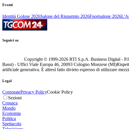
Eventi
Identità Golose 2026
Salone del Risparmio 2026
Fuorisalone 2026
L'Ar
Seguici su
Copyright © 1999-
2026
RTI S.p.A. Business Digital - P.I
Bassi) - Uffici Viale Europa 46, 20093 Cologno Monzese (MI)
Rispett
artificiale generativa. È altresì fatto divieto espresso di utilizzare mez
Legal
Corporate
Privacy Policy
Cookie Policy
Sezioni
Cronaca
Mondo
Economia
Politica
Spettacolo
Televisione