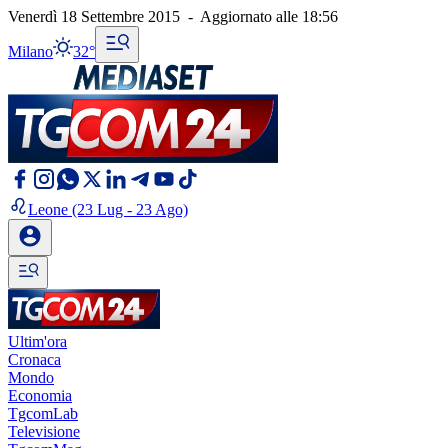
Venerdì 18 Settembre 2015
-
Aggiornato alle
18:56
Milano
32°
Leone
(23 Lug - 23 Ago)
Ultim'ora
Cronaca
Mondo
Economia
TgcomLab
Televisione