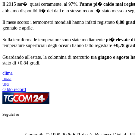
Il 2015 sar�, quasi certamente, al 97%
, l'anno pi� caldo mai regis
abbiamo disponibilit� dei dati e lo stesso record � stato messo a seg
Il mese scorso i termometri mondiali hanno infatti registrato
0,88 grad
gennaio e aprile.
Sulla terraferma le temperature sono state mediamente
pi� elevate di
temperature superficiali degli oceani hanno fatto registrare
+0,78 grad
Guardando all'estate, la colonnina di mercurio
tra giugno e agosto h
stato di +0,84 gradi.
clima
noaa
usa
caldo record
Seguici su
Copyright © 1999-
2026
RTI S.p.A. Business Digital - P.I