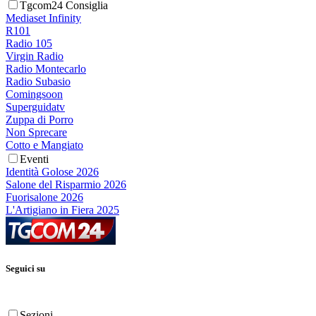
Tgcom24 Consiglia
Mediaset Infinity
R101
Radio 105
Virgin Radio
Radio Montecarlo
Radio Subasio
Comingsoon
Superguidatv
Zuppa di Porro
Non Sprecare
Cotto e Mangiato
Eventi
Identità Golose 2026
Salone del Risparmio 2026
Fuorisalone 2026
L'Artigiano in Fiera 2025
Seguici su
Sezioni