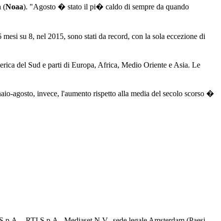
 (
Noaa
). "Agosto � stato il pi� caldo di sempre da quando
6 mesi su 8, nel 2015, sono stati da record, con la sola eccezione di
merica del Sud e parti di Europa, Africa, Medio Oriente e Asia. Le
aio-agosto, invece, l'aumento rispetto alla media del secolo scorso �
d S.p.A. - RTI S.p.A., Mediaset N.V., sede legale Amsterdam (Paesi