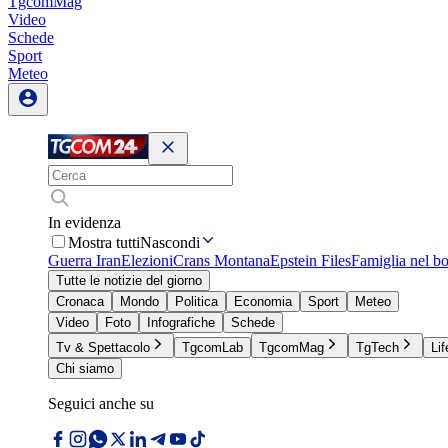
TgcomMag
Video
Schede
Sport
Meteo
In evidenza
Mostra tutti
Nascondi
Guerra Iran
Elezioni
Crans Montana
Epstein Files
Famiglia nel b
Tutte le notizie del giorno
Cronaca
Mondo
Politica
Economia
Sport
Meteo
Video
Foto
Infografiche
Schede
Tv & Spettacolo
TgcomLab
TgcomMag
TgTech
Lif
Chi siamo
Seguici anche su