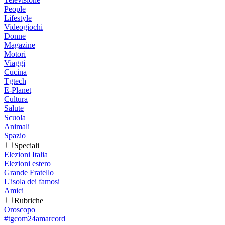
People
Lifestyle
Videogiochi
Donne
Magazine
Motori
Viaggi
Cucina
Tgtech
E-Planet
Cultura
Salute
Scuola
Animali
Spazio
Speciali
Elezioni Italia
Elezioni estero
Grande Fratello
L'isola dei famosi
Amici
Rubriche
Oroscopo
#tgcom24amarcord