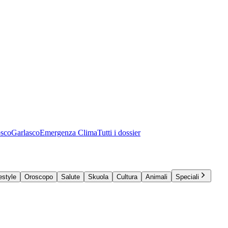
osco
Garlasco
Emergenza Clima
Tutti i dossier
estyle
Oroscopo
Salute
Skuola
Cultura
Animali
Speciali