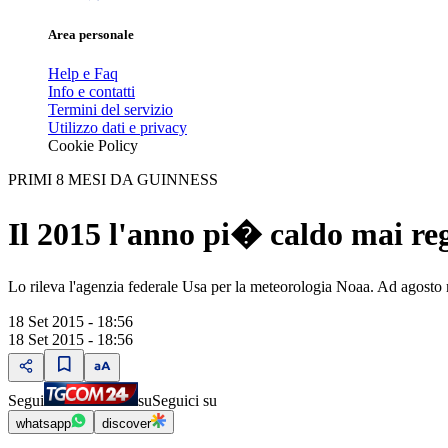
Area personale
Help e Faq
Info e contatti
Termini del servizio
Utilizzo dati e privacy
Cookie Policy
PRIMI 8 MESI DA GUINNESS
Il 2015 l'anno pi� caldo mai re
Lo rileva l'agenzia federale Usa per la meteorologia Noaa. Ad agosto
18 Set 2015 - 18:56
18 Set 2015 - 18:56
Segui
su
Seguici su
whatsapp
discover