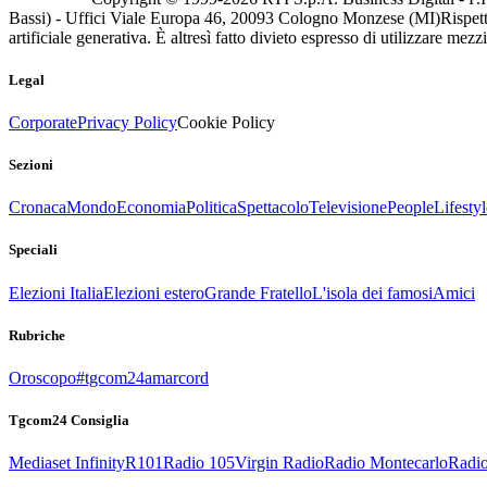
Bassi) - Uffici Viale Europa 46, 20093 Cologno Monzese (MI)
Rispett
artificiale generativa. È altresì fatto divieto espresso di utilizzare mez
Legal
Corporate
Privacy Policy
Cookie Policy
Sezioni
Cronaca
Mondo
Economia
Politica
Spettacolo
Televisione
People
Lifestyl
Speciali
Elezioni Italia
Elezioni estero
Grande Fratello
L'isola dei famosi
Amici
Rubriche
Oroscopo
#tgcom24amarcord
Tgcom24 Consiglia
Mediaset Infinity
R101
Radio 105
Virgin Radio
Radio Montecarlo
Radio