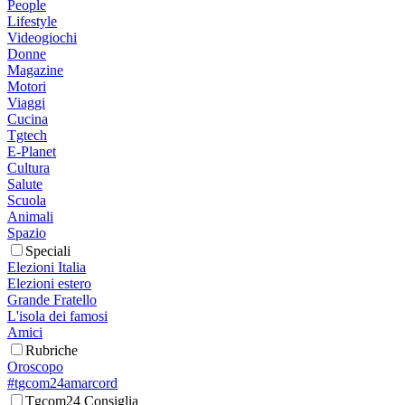
People
Lifestyle
Videogiochi
Donne
Magazine
Motori
Viaggi
Cucina
Tgtech
E-Planet
Cultura
Salute
Scuola
Animali
Spazio
Speciali
Elezioni Italia
Elezioni estero
Grande Fratello
L'isola dei famosi
Amici
Rubriche
Oroscopo
#tgcom24amarcord
Tgcom24 Consiglia