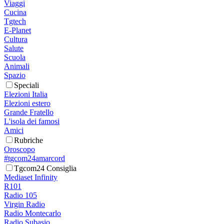
Viaggi
Cucina
Tgtech
E-Planet
Cultura
Salute
Scuola
Animali
Spazio
Speciali
Elezioni Italia
Elezioni estero
Grande Fratello
L'isola dei famosi
Amici
Rubriche
Oroscopo
#tgcom24amarcord
Tgcom24 Consiglia
Mediaset Infinity
R101
Radio 105
Virgin Radio
Radio Montecarlo
Radio Subasio