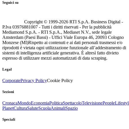
Seguici su
Copyright © 1999-
2026
RTI S.p.A. Business Digital -
P.Iva 03976881007 - Tutti i diritti riservati - Per la pubblicità
Mediamond S.p.A. - RTI S.p.A., Mediaset N.V., sede legale
Amsterdam (Paesi Bassi) - Uffici Viale Europa 46, 20093 Cologno
Monzese (MI)
Rispetto ai contenuti e ai dati personali trasmessi e/o
riprodotti è vietata ogni utilizzazione funzionale all’addestramento di
sistemi di intelligenza artificiale generativa. È altresì fatto divieto
espresso di utilizzare mezzi automatizzati di data scraping.
Legal
Corporate
Privacy Policy
Cookie Policy
Sezioni
Cronaca
Mondo
Economia
Politica
Spettacolo
Televisione
People
Lifestyl
Planet
Cultura
Salute
Scuola
Animali
Spazio
Speciali