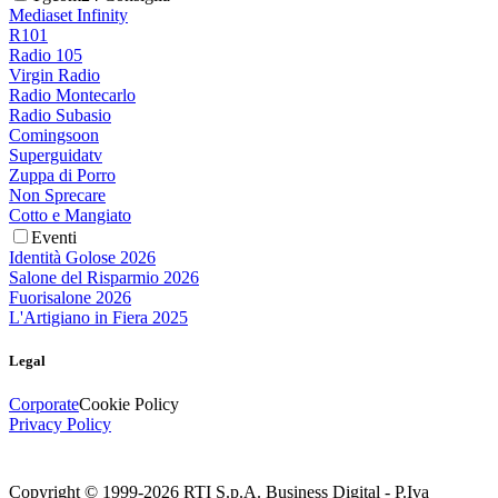
Mediaset Infinity
R101
Radio 105
Virgin Radio
Radio Montecarlo
Radio Subasio
Comingsoon
Superguidatv
Zuppa di Porro
Non Sprecare
Cotto e Mangiato
Eventi
Identità Golose 2026
Salone del Risparmio 2026
Fuorisalone 2026
L'Artigiano in Fiera 2025
Legal
Corporate
Cookie Policy
Privacy Policy
Copyright © 1999-
2026
RTI S.p.A. Business Digital - P.Iva