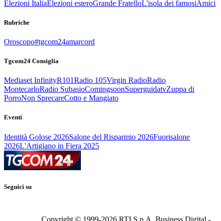
Elezioni Italia
Elezioni estero
Grande Fratello
L'isola dei famosi
Amici
Rubriche
Oroscopo
#tgcom24amarcord
Tgcom24 Consiglia
Mediaset Infinity
R101
Radio 105
Virgin Radio
Radio
Montecarlo
Radio Subasio
Comingsoon
Superguidatv
Zuppa di
Porro
Non Sprecare
Cotto e Mangiato
Eventi
Identità Golose 2026
Salone del Risparmio 2026
Fuorisalone
2026
L'Artigiano in Fiera 2025
Seguici su
Copyright © 1999-
2026
RTI S.p.A. Business Digital -