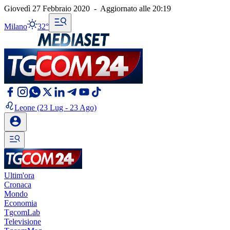
Giovedì 27 Febbraio 2020
-
Aggiornato alle
20:19
Milano
32°
Leone
(23 Lug - 23 Ago)
Ultim'ora
Cronaca
Mondo
Economia
TgcomLab
Televisione