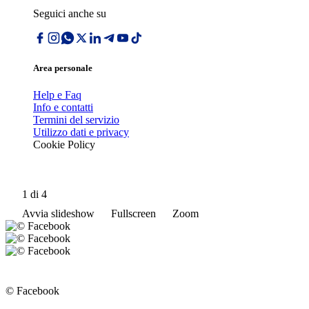
Seguici anche su
Area personale
Help e Faq
Info e contatti
Termini del servizio
Utilizzo dati e privacy
Cookie Policy
1
di 4
Avvia slideshow
Fullscreen
Zoom
© Facebook