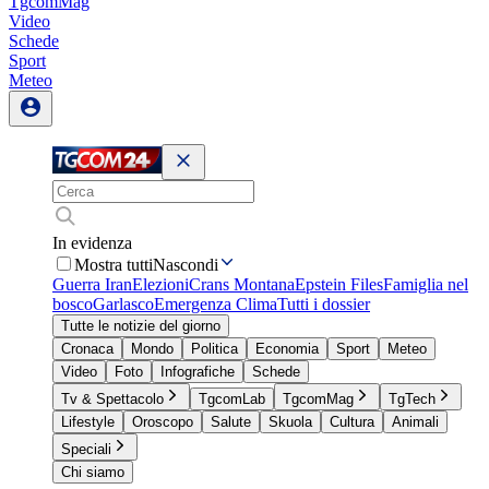
TgcomMag
Video
Schede
Sport
Meteo
In evidenza
Mostra tutti
Nascondi
Guerra Iran
Elezioni
Crans Montana
Epstein Files
Famiglia nel
bosco
Garlasco
Emergenza Clima
Tutti i dossier
Tutte le notizie del giorno
Cronaca
Mondo
Politica
Economia
Sport
Meteo
Video
Foto
Infografiche
Schede
Tv & Spettacolo
TgcomLab
TgcomMag
TgTech
Lifestyle
Oroscopo
Salute
Skuola
Cultura
Animali
Speciali
Chi siamo