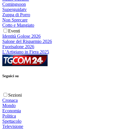
Comingsoon
Superguidatv
Zuppa di Porro
Non Sprecare
Cotto e Mangiato
Eventi
Identità Golose 2026
Salone del Risparmio 2026
Fuorisalone 2026
L'Artigiano in Fiera 2025
Seguici su
Sezioni
Cronaca
Mondo
Economia
Politica
Spettacolo
Televisione