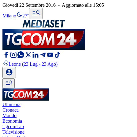
Giovedì 22 Settembre 2016
-
Aggiornato alle
15:05
Milano
27°
Leone
(23 Lug - 23 Ago)
Ultim'ora
Cronaca
Mondo
Economia
TgcomLab
Televisione