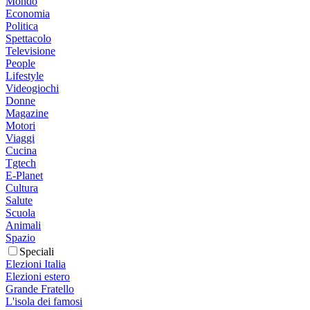
Mondo
Economia
Politica
Spettacolo
Televisione
People
Lifestyle
Videogiochi
Donne
Magazine
Motori
Viaggi
Cucina
Tgtech
E-Planet
Cultura
Salute
Scuola
Animali
Spazio
Speciali
Elezioni Italia
Elezioni estero
Grande Fratello
L'isola dei famosi