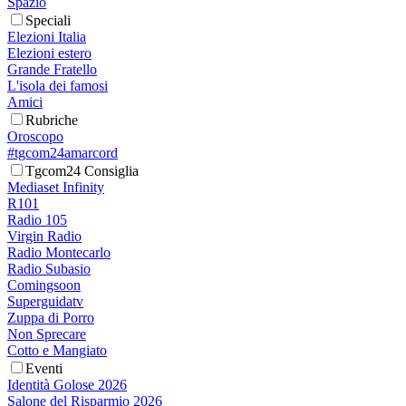
Spazio
Speciali
Elezioni Italia
Elezioni estero
Grande Fratello
L'isola dei famosi
Amici
Rubriche
Oroscopo
#tgcom24amarcord
Tgcom24 Consiglia
Mediaset Infinity
R101
Radio 105
Virgin Radio
Radio Montecarlo
Radio Subasio
Comingsoon
Superguidatv
Zuppa di Porro
Non Sprecare
Cotto e Mangiato
Eventi
Identità Golose 2026
Salone del Risparmio 2026