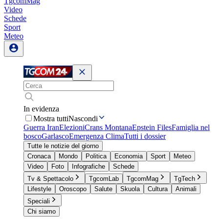
TgcomMag
Video
Schede
Sport
Meteo
In evidenza
Mostra tutti
Nascondi
Guerra Iran
Elezioni
Crans Montana
Epstein Files
Famiglia nel
bosco
Garlasco
Emergenza Clima
Tutti i dossier
Tutte le notizie del giorno
Cronaca
Mondo
Politica
Economia
Sport
Meteo
Video
Foto
Infografiche
Schede
Tv & Spettacolo
TgcomLab
TgcomMag
TgTech
Lifestyle
Oroscopo
Salute
Skuola
Cultura
Animali
Speciali
Chi siamo