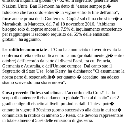
emissioni inquinanti globali (47,62%). Il segretario generale delle
Nazioni Unite, Ban Ki-moon ha detto di "essere sempre pi�
fiducioso che l'accordo entrer� in vigore entro la fine dell'anno",
forse anche prima della Conferenza Cop22 sul clima che si terr� a
Marrakesh, in Marocco, dal 7 al 18 novembre 2016. "Abbiamo
bisogno solo di coprire ancora il 7,5% di inquinamento atmosferico
per raggiungere il secondo requisito del 55% delle emissioni
globali", ha aggiunto.
Le ratifiche annunciate
- L'Onu ha annunciato di aver ricevuto la
conferma diretta della ratifica entro l'anno (probabilmente gi� entro
ottobre) dell'accordo da parte di diversi Paesi, tra cui Francia,
Germania e Australia, e dell'Unione europea. Dal canto suo il
Segretario di Stato Usa, John Kerry, ha dichiarato: "Ci assumiamo la
nostra parte di responsabilit� per quanto � accaduto, ma adesso
stiamo scrivendo una storia nuova".
Cosa prevede l'intesa sul clima
- L'accordo della Cop21 ha lo
scopo di contenere il riscaldamento globale "ben al di sotto" dei 2
gradi centigradi rispetto ai livelli pre-industriali. L'intesa potr�
entrare in vigore il 30esimo giorno successivo alla data in cui sar�
comunicata la ratifica di almeno 55 Paesi, che devono rappresentare
in totale almeno il 55% delle emissioni di gas serra.