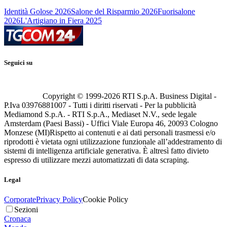
Identità Golose 2026
Salone del Risparmio 2026
Fuorisalone
2026
L'Artigiano in Fiera 2025
Seguici su
Copyright © 1999-
2026
RTI S.p.A. Business Digital -
P.Iva 03976881007 - Tutti i diritti riservati - Per la pubblicità
Mediamond S.p.A. - RTI S.p.A., Mediaset N.V., sede legale
Amsterdam (Paesi Bassi) - Uffici Viale Europa 46, 20093 Cologno
Monzese (MI)
Rispetto ai contenuti e ai dati personali trasmessi e/o
riprodotti è vietata ogni utilizzazione funzionale all’addestramento di
sistemi di intelligenza artificiale generativa. È altresì fatto divieto
espresso di utilizzare mezzi automatizzati di data scraping.
Legal
Corporate
Privacy Policy
Cookie Policy
Sezioni
Cronaca