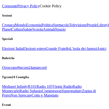
Corporate
Privacy Policy
Cookie Policy
Sezioni
Cronaca
Mondo
Economia
Politica
Spettacolo
Televisione
People
Lifestyl
Planet
Cultura
Salute
Scuola
Animali
Spazio
Speciali
Elezioni Italia
Elezioni estero
Grande Fratello
L'isola dei famosi
Amici
Rubriche
Oroscopo
#tgcom24amarcord
Tgcom24 Consiglia
Mediaset Infinity
R101
Radio 105
Virgin Radio
Radio
Montecarlo
Radio Subasio
Comingsoon
Superguidatv
Zuppa di
Porro
Non Sprecare
Cotto e Mangiato
Eventi