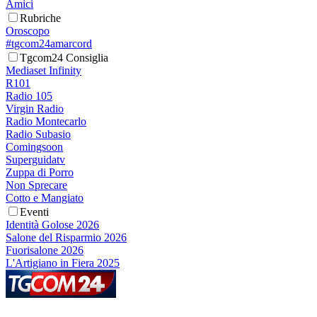
Amici
Rubriche
Oroscopo
#tgcom24amarcord
Tgcom24 Consiglia
Mediaset Infinity
R101
Radio 105
Virgin Radio
Radio Montecarlo
Radio Subasio
Comingsoon
Superguidatv
Zuppa di Porro
Non Sprecare
Cotto e Mangiato
Eventi
Identità Golose 2026
Salone del Risparmio 2026
Fuorisalone 2026
L'Artigiano in Fiera 2025