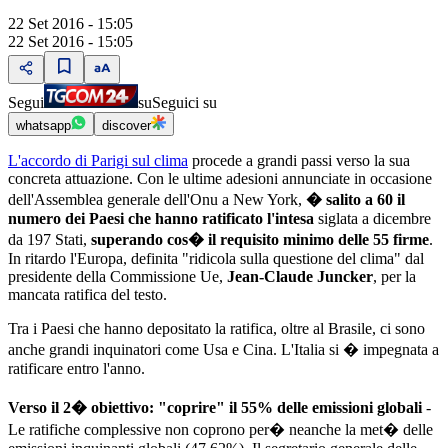
22 Set 2016 - 15:05
22 Set 2016 - 15:05
Segui
su
Seguici su
whatsapp
discover
L'accordo di Parigi sul clima
procede a grandi passi verso la sua
concreta attuazione. Con le ultime adesioni annunciate in occasione
dell'Assemblea generale dell'Onu a New York,
� salito a 60 il
numero dei Paesi che hanno ratificato l'intesa
siglata a dicembre
da 197 Stati,
superando cos� il requisito minimo delle 55 firme
.
In ritardo l'Europa, definita "ridicola sulla questione del clima" dal
presidente della Commissione Ue,
Jean-Claude Juncker
, per la
mancata ratifica del testo.
Tra i Paesi che hanno depositato la ratifica, oltre al Brasile, ci sono
anche grandi inquinatori come Usa e Cina. L'Italia si � impegnata a
ratificare entro l'anno.
Verso il 2� obiettivo: "coprire" il 55% delle emissioni globali
-
Le ratifiche complessive non coprono per� neanche la met� delle