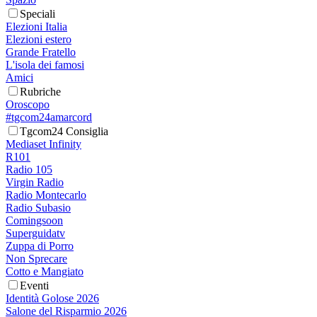
Speciali
Elezioni Italia
Elezioni estero
Grande Fratello
L'isola dei famosi
Amici
Rubriche
Oroscopo
#tgcom24amarcord
Tgcom24 Consiglia
Mediaset Infinity
R101
Radio 105
Virgin Radio
Radio Montecarlo
Radio Subasio
Comingsoon
Superguidatv
Zuppa di Porro
Non Sprecare
Cotto e Mangiato
Eventi
Identità Golose 2026
Salone del Risparmio 2026