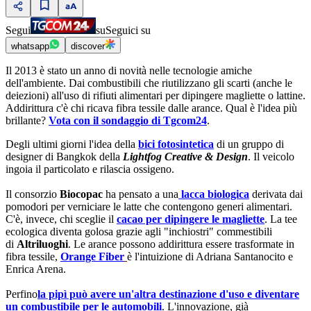
Segui
su
Seguici su
whatsapp
discover
Il 2013 è stato un anno di novità nelle tecnologie amiche
dell'ambiente. Dai combustibili che riutilizzano gli scarti (anche le
deiezioni) all'uso di rifiuti alimentari per dipingere magliette o lattine.
Addirittura c'è chi ricava fibra tessile dalle arance. Qual è l'idea più
brillante?
Vota con il sondaggio di Tgcom24
.
Degli ultimi giorni l'idea della
bici fotosintetica
di un gruppo di
designer di Bangkok della
Lightfog Creative & Design
. Il veicolo
ingoia il particolato e rilascia ossigeno.
Il consorzio
Biocopac
ha pensato a una
lacca biologica
derivata dai
pomodori per verniciare le latte che contengono generi alimentari.
C'è, invece, chi sceglie il
cacao per dipingere le magliette
. La tee
ecologica diventa golosa grazie agli "inchiostri" commestibili
di
Altriluoghi
. Le arance possono addirittura essere trasformate in
fibra tessile,
Orange Fiber
è l'intuizione di Adriana Santanocito e
Enrica Arena.
Perfino
la pipì può avere un'altra destinazione d'uso e diventare
un combustibile per le automobili
. L'innovazione, già