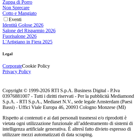
Zuppa di Porro
Non Sprecare
Cotto e Mangiato
Eventi
Identità Golose 2026
Salone del Risparmio 2026
Fuorisalone 2026
L'Artigiano in Fiera 2025
Legal
Corporate
Cookie Policy
Privacy Policy
Copyright © 1999-
2026
RTI S.p.A. Business Digital - P.Iva
03976881007 - Tutti i diritti riservati - Per la pubblicità Mediamond
S.p.A. - RTI S.p.A., Mediaset N.V., sede legale Amsterdam (Paesi
Bassi) - Uffici Viale Europa 46, 20093 Cologno Monzese (MI)
Rispetto ai contenuti e ai dati personali trasmessi e/o riprodotti è
vietata ogni utilizzazione funzionale all’addestramento di sistemi di
intelligenza artificiale generativa. È altresì fatto divieto espresso di
utilizzare mezzi automatizzati di data scraping.