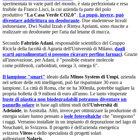
sperimentata in varie parti del mondo, è stata perfezionata e resa
fruibile da Franco Lisci, la cui azienda fa parte del polo
produttivo
"La Casa Verde CO2.0"
.
La pupù, invece, può
diventare addirittura un deodorante
. Due studentesse liceali
indonesiane, Dwi Nailul Izzah e Rintya Aprianti, sono riuscite a
realizzare un deodorante per l'aria dal letame di mucca.
Secondo
Fabrizio Adani
, responsabile scientifico del Gruppo
Ricicla della facoltà di Agraria dell'Università di Milano,
dagli
scarti agroalimentari si possono ricavare perfino farmaci
. Grazie
all'innovazione, per Adani, è "possibile estrarre molecole
come polifenoli, carboidrati, omega 3, omega 6".
Il lampione "smart"
ideato dalla
Minos System di Umpi
, azienda
nel settore delle reti intelligenti, può far risparmiare 30 euro a
lampione. La città di Roma, che ne ha 300mila, potrebbe tagliare la
propria bolletta di 9 milioni di euro all'anno. Le tanto vituperate
buste di plastica non biodegradabili potranno diventare un
pannello solare
in base agli ultimi studi dell'
Università di
Adelaide
, in Australia. Altri, invece,per ottimizzare la produzione di
energia solare hanno pensato a
isole fotovoltaiche
che "inseguono"
i raggi. Verranno installate in un impianto di depurazione nel lago di
Neuchatel, in Svizzera. Il progetto è dell'azienda energetica
svizzera
Viteos
e dello specialista di progetti solari
galleggianti
Nolaris
.