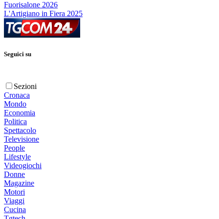
Fuorisalone 2026
L'Artigiano in Fiera 2025
Seguici su
Sezioni
Cronaca
Mondo
Economia
Politica
Spettacolo
Televisione
People
Lifestyle
Videogiochi
Donne
Magazine
Motori
Viaggi
Cucina
Tgtech