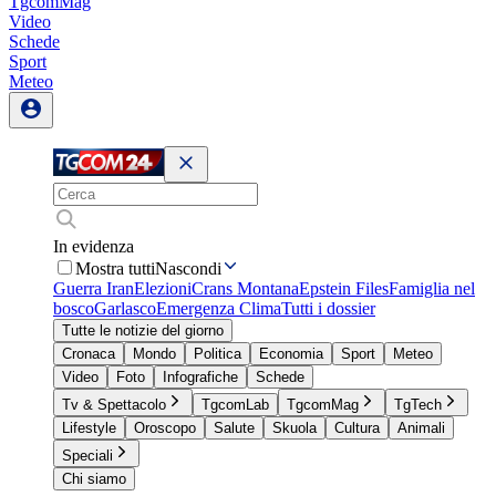
TgcomMag
Video
Schede
Sport
Meteo
In evidenza
Mostra tutti
Nascondi
Guerra Iran
Elezioni
Crans Montana
Epstein Files
Famiglia nel
bosco
Garlasco
Emergenza Clima
Tutti i dossier
Tutte le notizie del giorno
Cronaca
Mondo
Politica
Economia
Sport
Meteo
Video
Foto
Infografiche
Schede
Tv & Spettacolo
TgcomLab
TgcomMag
TgTech
Lifestyle
Oroscopo
Salute
Skuola
Cultura
Animali
Speciali
Chi siamo