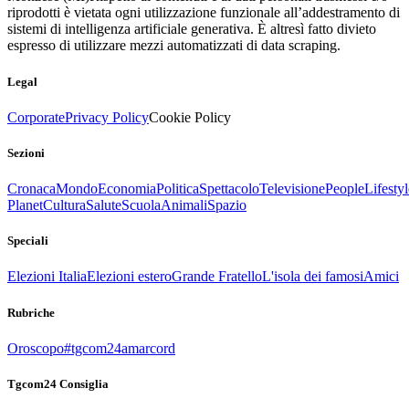
riprodotti è vietata ogni utilizzazione funzionale all’addestramento di
sistemi di intelligenza artificiale generativa. È altresì fatto divieto
espresso di utilizzare mezzi automatizzati di data scraping.
Legal
Corporate
Privacy Policy
Cookie Policy
Sezioni
Cronaca
Mondo
Economia
Politica
Spettacolo
Televisione
People
Lifestyl
Planet
Cultura
Salute
Scuola
Animali
Spazio
Speciali
Elezioni Italia
Elezioni estero
Grande Fratello
L'isola dei famosi
Amici
Rubriche
Oroscopo
#tgcom24amarcord
Tgcom24 Consiglia