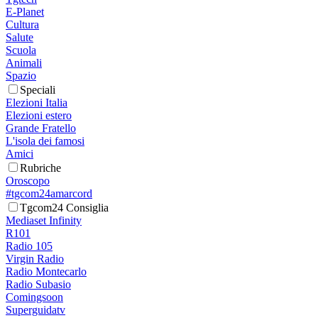
E-Planet
Cultura
Salute
Scuola
Animali
Spazio
Speciali
Elezioni Italia
Elezioni estero
Grande Fratello
L'isola dei famosi
Amici
Rubriche
Oroscopo
#tgcom24amarcord
Tgcom24 Consiglia
Mediaset Infinity
R101
Radio 105
Virgin Radio
Radio Montecarlo
Radio Subasio
Comingsoon
Superguidatv