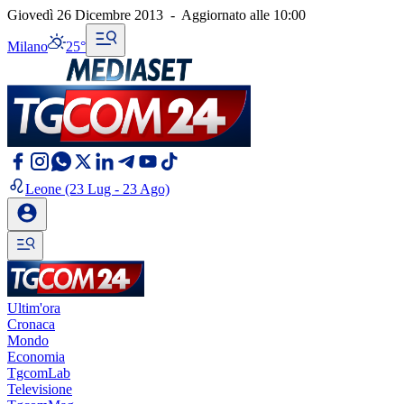
Giovedì 26 Dicembre 2013
-
Aggiornato alle
10:00
Milano
25°
Leone
(23 Lug - 23 Ago)
Ultim'ora
Cronaca
Mondo
Economia
TgcomLab
Televisione