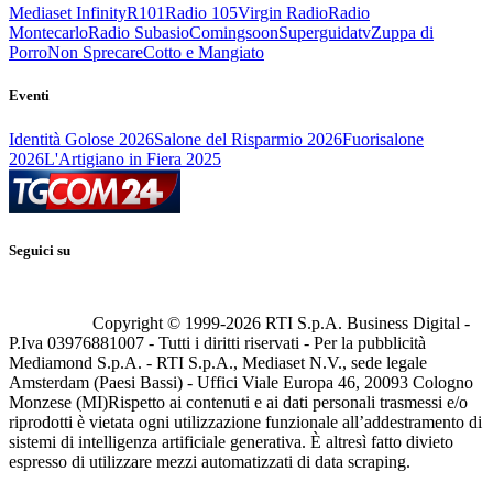
Mediaset Infinity
R101
Radio 105
Virgin Radio
Radio
Montecarlo
Radio Subasio
Comingsoon
Superguidatv
Zuppa di
Porro
Non Sprecare
Cotto e Mangiato
Eventi
Identità Golose 2026
Salone del Risparmio 2026
Fuorisalone
2026
L'Artigiano in Fiera 2025
Seguici su
Copyright © 1999-
2026
RTI S.p.A. Business Digital -
P.Iva 03976881007 - Tutti i diritti riservati - Per la pubblicità
Mediamond S.p.A. - RTI S.p.A., Mediaset N.V., sede legale
Amsterdam (Paesi Bassi) - Uffici Viale Europa 46, 20093 Cologno
Monzese (MI)
Rispetto ai contenuti e ai dati personali trasmessi e/o
riprodotti è vietata ogni utilizzazione funzionale all’addestramento di
sistemi di intelligenza artificiale generativa. È altresì fatto divieto
espresso di utilizzare mezzi automatizzati di data scraping.