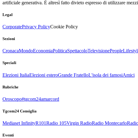
artificiale generativa. È altresì fatto divieto espresso di utilizzare mez
Legal
Corporate
Privacy Policy
Cookie Policy
Sezioni
Cronaca
Mondo
Economia
Politica
Spettacolo
Televisione
People
Lifestyl
Speciali
Elezioni Italia
Elezioni estero
Grande Fratello
L'isola dei famosi
Amici
Rubriche
Oroscopo
#tgcom24amarcord
Tgcom24 Consiglia
Mediaset Infinity
R101
Radio 105
Virgin Radio
Radio Montecarlo
Radio
Eventi