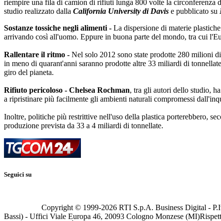
riempire una fila di camion di rifiuti lunga 800 volte la circonferenza
studio realizzato dalla
California University di Davis
e pubblicato su
Sostanze tossiche negli alimenti -
La dispersione di materie plastiche 
arrivando così all'uomo. Eppure in buona parte del mondo, tra cui l'Euro
Rallentare il ritmo -
Nel solo 2012 sono state prodotte 280 milioni di 
in meno di quarant'anni saranno prodotte altre 33 miliardi di tonnellate 
giro del pianeta.
Rifiuto pericoloso -
Chelsea Rochman
, tra gli autori dello studio,
a ripristinare più facilmente gli ambienti naturali compromessi dall'in
Inoltre, politiche più restrittive nell'uso della plastica porterebbero, s
produzione prevista da 33 a 4 miliardi di tonnellate.
Seguici su
Copyright © 1999-
2026
RTI S.p.A. Business Digital - P.I
Bassi) - Uffici Viale Europa 46, 20093 Cologno Monzese (MI)
Rispett