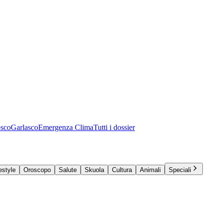
osco
Garlasco
Emergenza Clima
Tutti i dossier
estyle
Oroscopo
Salute
Skuola
Cultura
Animali
Speciali