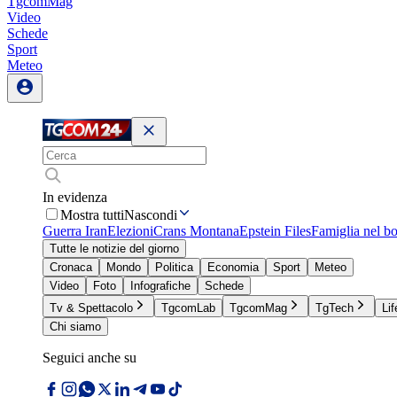
TgcomMag
Video
Schede
Sport
Meteo
In evidenza
Mostra tutti
Nascondi
Guerra Iran
Elezioni
Crans Montana
Epstein Files
Famiglia nel b
Tutte le notizie del giorno
Cronaca
Mondo
Politica
Economia
Sport
Meteo
Video
Foto
Infografiche
Schede
Tv & Spettacolo
TgcomLab
TgcomMag
TgTech
Lif
Chi siamo
Seguici anche su