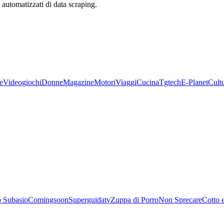
zi automatizzati di data scraping.
e
Videogiochi
Donne
Magazine
Motori
Viaggi
Cucina
Tgtech
E-Planet
Cult
 Subasio
Comingsoon
Superguidatv
Zuppa di Porro
Non Sprecare
Cotto 