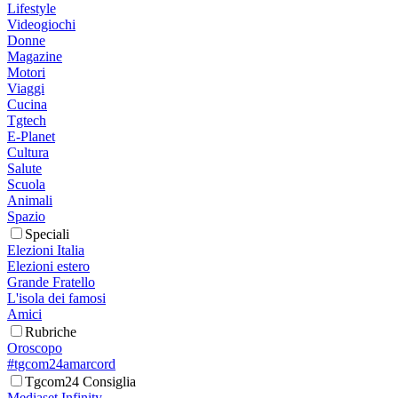
Lifestyle
Videogiochi
Donne
Magazine
Motori
Viaggi
Cucina
Tgtech
E-Planet
Cultura
Salute
Scuola
Animali
Spazio
Speciali
Elezioni Italia
Elezioni estero
Grande Fratello
L'isola dei famosi
Amici
Rubriche
Oroscopo
#tgcom24amarcord
Tgcom24 Consiglia
Mediaset Infinity