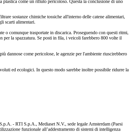
la plastica come un rifiuto pericoloso. Questa la conclusione di uno
ltrare sostanze chimiche tossiche all'interno delle catene alimentari,
i scarti alimentari.
late o comunque trasportate in discarica. Proseguendo con questi ritmi,
per la spazzatura. Se posti in fila, i veicoli farebbero 800 volte il
he più dannose come pericolose, le agenzie per l'ambiente riuscirebbero
 evoluti ed ecologici. In questo modo sarebbe inoltre possibile ridurre la
d S.p.A. - RTI S.p.A., Mediaset N.V., sede legale Amsterdam (Paesi
utilizzazione funzionale all’addestramento di sistemi di intelligenza