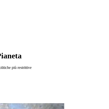
Pianeta
itiche più restrittive