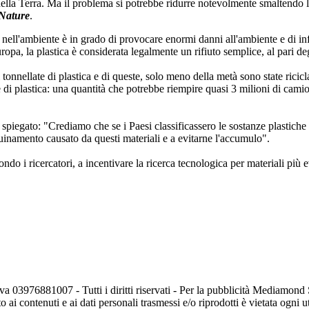
 della Terra. Ma il problema si potrebbe ridurre notevolmente smaltendo 
Nature
.
nell'ambiente è in grado di provocare enormi danni all'ambiente e di infi
pa, la plastica è considerata legalmente un rifiuto semplice, al pari degl
tonnellate di plastica e di queste, solo meno della metà sono state ricic
di plastica: una quantità che potrebbe riempire quasi 3 milioni di camion 
 ha spiegato: "Crediamo che se i Paesi classificassero le sostanze plastic
quinamento causato da questi materiali e a evitarne l'accumulo".
econdo i ricercatori, a incentivare la ricerca tecnologica per materiali più
va 03976881007 - Tutti i diritti riservati - Per la pubblicità Mediamon
o ai contenuti e ai dati personali trasmessi e/o riprodotti è vietata ogni 