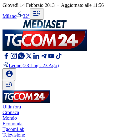
Giovedì 14 Febbraio 2013
-
Aggiornato alle
11:56
Milano
32°
Leone
(23 Lug - 23 Ago)
Ultim'ora
Cronaca
Mondo
Economia
TgcomLab
Televisione