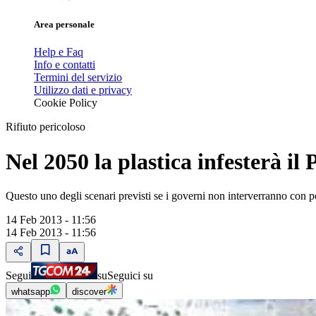
Area personale
Help e Faq
Info e contatti
Termini del servizio
Utilizzo dati e privacy
Cookie Policy
Rifiuto pericoloso
Nel 2050 la plastica infesterà il 
Questo uno degli scenari previsti se i governi non interverranno con pol
14 Feb 2013 - 11:56
14 Feb 2013 - 11:56
Segui
su
Seguici su
whatsapp
discover