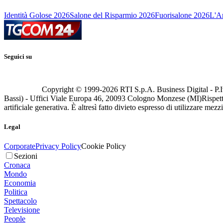
Identità Golose 2026
Salone del Risparmio 2026
Fuorisalone 2026
L'Ar
Seguici su
Copyright © 1999-
2026
RTI S.p.A. Business Digital - P.I
Bassi) - Uffici Viale Europa 46, 20093 Cologno Monzese (MI)
Rispett
artificiale generativa. È altresì fatto divieto espresso di utilizzare mez
Legal
Corporate
Privacy Policy
Cookie Policy
Sezioni
Cronaca
Mondo
Economia
Politica
Spettacolo
Televisione
People