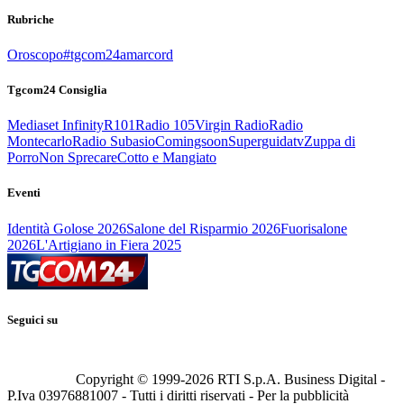
Rubriche
Oroscopo
#tgcom24amarcord
Tgcom24 Consiglia
Mediaset Infinity
R101
Radio 105
Virgin Radio
Radio
Montecarlo
Radio Subasio
Comingsoon
Superguidatv
Zuppa di
Porro
Non Sprecare
Cotto e Mangiato
Eventi
Identità Golose 2026
Salone del Risparmio 2026
Fuorisalone
2026
L'Artigiano in Fiera 2025
Seguici su
Copyright © 1999-
2026
RTI S.p.A. Business Digital -
P.Iva 03976881007 - Tutti i diritti riservati - Per la pubblicità