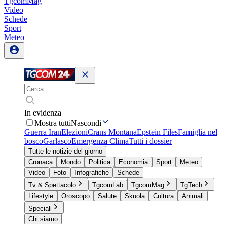
TgcomMag
Video
Schede
Sport
Meteo
In evidenza
Mostra tutti
Nascondi
Guerra Iran
Elezioni
Crans Montana
Epstein Files
Famiglia nel
bosco
Garlasco
Emergenza Clima
Tutti i dossier
Tutte le notizie del giorno
Cronaca
Mondo
Politica
Economia
Sport
Meteo
Video
Foto
Infografiche
Schede
Tv & Spettacolo
TgcomLab
TgcomMag
TgTech
Lifestyle
Oroscopo
Salute
Skuola
Cultura
Animali
Speciali
Chi siamo