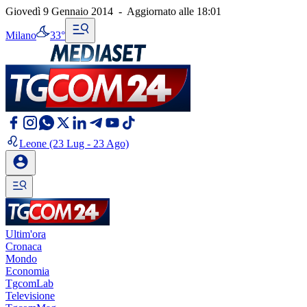
Giovedì 9 Gennaio 2014
-
Aggiornato alle
18:01
Milano
33°
Leone
(23 Lug - 23 Ago)
Ultim'ora
Cronaca
Mondo
Economia
TgcomLab
Televisione