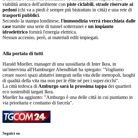
viabilità amica dell'ambiente con
piste ciclabili
,
strade riservate ai
pedoni
(chi va a piedi è sempre più bistrattato in città) e una rete di
trasporti pubblici
.
Secondo la stampa londinese,
l'immondizia verrà risucchiata dalle
case
tramite una serie di tunnel sotterranei e
un impianto
idroelettrico
fornirà l'energia elettrica.
Nessun accenno, però, ai materiali edili impiegati.
Alla portata di tutti
Harald Mueller, manager di una sussidiaria di Inter Ikea, in
un'intervista all'Hamburger Abendblatt ha spiegato: "Vogliamo
creare nuovi spazi abitativi integrati nella vita delle metropoli, luoghi
di qualità della vita ma non per le élite né per i super-ricchi".
La città tedesca di
Amburgo sarà la prossima tappa
dei quartieri
eco sostenibili targati Ikea.
Mueller ha aggiunto: "Amburgo è una delle città in cui puntiamo in
via prioritaria e contiamo di farcela".
Seguici su