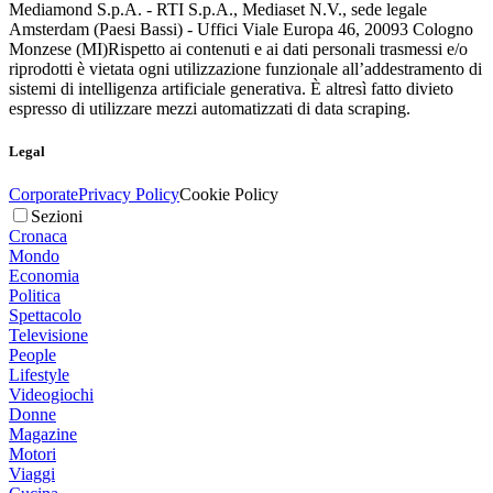
Mediamond S.p.A. - RTI S.p.A., Mediaset N.V., sede legale
Amsterdam (Paesi Bassi) - Uffici Viale Europa 46, 20093 Cologno
Monzese (MI)
Rispetto ai contenuti e ai dati personali trasmessi e/o
riprodotti è vietata ogni utilizzazione funzionale all’addestramento di
sistemi di intelligenza artificiale generativa. È altresì fatto divieto
espresso di utilizzare mezzi automatizzati di data scraping.
Legal
Corporate
Privacy Policy
Cookie Policy
Sezioni
Cronaca
Mondo
Economia
Politica
Spettacolo
Televisione
People
Lifestyle
Videogiochi
Donne
Magazine
Motori
Viaggi