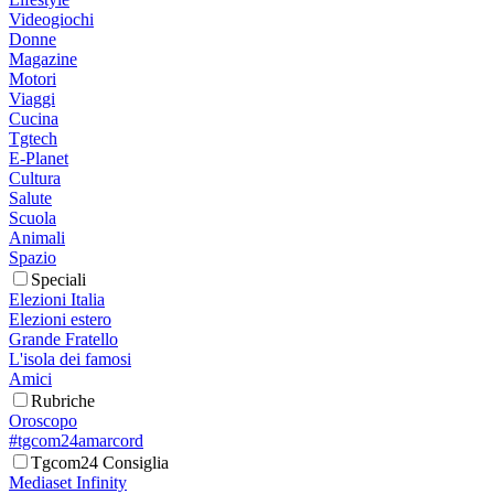
Videogiochi
Donne
Magazine
Motori
Viaggi
Cucina
Tgtech
E-Planet
Cultura
Salute
Scuola
Animali
Spazio
Speciali
Elezioni Italia
Elezioni estero
Grande Fratello
L'isola dei famosi
Amici
Rubriche
Oroscopo
#tgcom24amarcord
Tgcom24 Consiglia
Mediaset Infinity