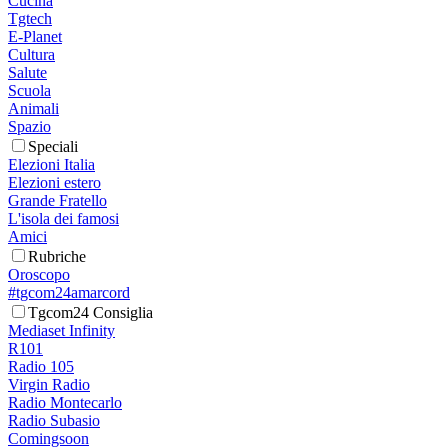
Cucina
Tgtech
E-Planet
Cultura
Salute
Scuola
Animali
Spazio
Speciali
Elezioni Italia
Elezioni estero
Grande Fratello
L'isola dei famosi
Amici
Rubriche
Oroscopo
#tgcom24amarcord
Tgcom24 Consiglia
Mediaset Infinity
R101
Radio 105
Virgin Radio
Radio Montecarlo
Radio Subasio
Comingsoon