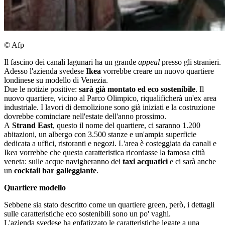
© Afp
Il fascino dei canali lagunari ha un grande
appeal
presso gli stranieri.
Adesso l'azienda svedese
Ikea
vorrebbe creare un nuovo quartiere
londinese su modello di Venezia.
Due le notizie positive:
sarà già montato
ed
eco sostenibile
. Il
nuovo quartiere, vicino al Parco Olimpico, riqualificherà un'ex area
industriale. I lavori di demolizione sono già iniziati e la costruzione
dovrebbe cominciare nell'estate dell'anno prossimo.
A
Strand East
, questo il nome del quartiere, ci saranno 1.200
abitazioni, un albergo con 3.500 stanze e un'ampia superficie
dedicata a uffici, ristoranti e negozi. L'area è costeggiata da canali e
Ikea vorrebbe che questa caratteristica ricordasse la famosa città
veneta: sulle acque navigheranno dei
taxi acquatici
e ci sarà anche
un
cocktail bar galleggiante
.
Quartiere modello
Sebbene sia stato descritto come un quartiere green, però, i dettagli
sulle caratteristiche eco sostenibili sono un po' vaghi.
L'azienda svedese ha enfatizzato le caratteristiche legate a una