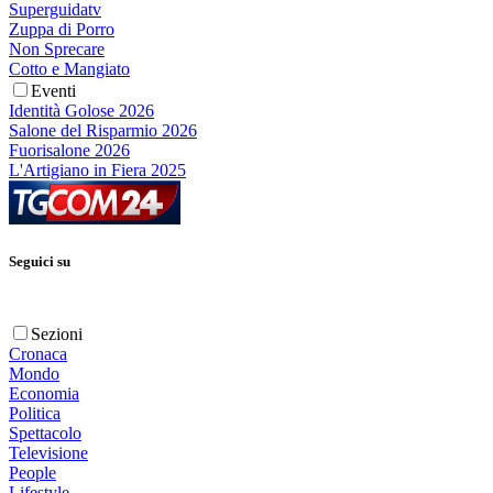
Superguidatv
Zuppa di Porro
Non Sprecare
Cotto e Mangiato
Eventi
Identità Golose 2026
Salone del Risparmio 2026
Fuorisalone 2026
L'Artigiano in Fiera 2025
Seguici su
Sezioni
Cronaca
Mondo
Economia
Politica
Spettacolo
Televisione
People
Lifestyle