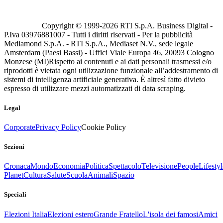
Copyright © 1999-
2026
RTI S.p.A. Business Digital -
P.Iva 03976881007 - Tutti i diritti riservati - Per la pubblicità
Mediamond S.p.A. - RTI S.p.A., Mediaset N.V., sede legale
Amsterdam (Paesi Bassi) - Uffici Viale Europa 46, 20093 Cologno
Monzese (MI)
Rispetto ai contenuti e ai dati personali trasmessi e/o
riprodotti è vietata ogni utilizzazione funzionale all’addestramento di
sistemi di intelligenza artificiale generativa. È altresì fatto divieto
espresso di utilizzare mezzi automatizzati di data scraping.
Legal
Corporate
Privacy Policy
Cookie Policy
Sezioni
Cronaca
Mondo
Economia
Politica
Spettacolo
Televisione
People
Lifestyl
Planet
Cultura
Salute
Scuola
Animali
Spazio
Speciali
Elezioni Italia
Elezioni estero
Grande Fratello
L'isola dei famosi
Amici