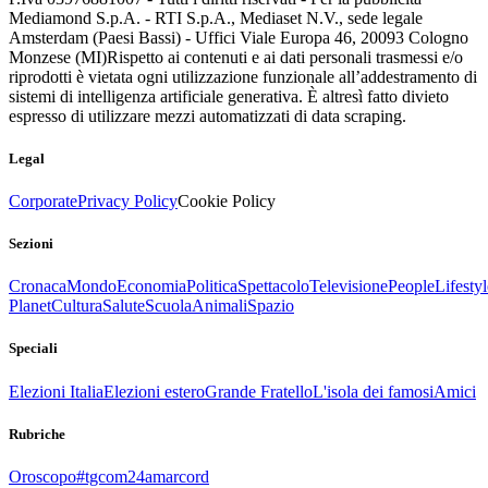
Mediamond S.p.A. - RTI S.p.A., Mediaset N.V., sede legale
Amsterdam (Paesi Bassi) - Uffici Viale Europa 46, 20093 Cologno
Monzese (MI)
Rispetto ai contenuti e ai dati personali trasmessi e/o
riprodotti è vietata ogni utilizzazione funzionale all’addestramento di
sistemi di intelligenza artificiale generativa. È altresì fatto divieto
espresso di utilizzare mezzi automatizzati di data scraping.
Legal
Corporate
Privacy Policy
Cookie Policy
Sezioni
Cronaca
Mondo
Economia
Politica
Spettacolo
Televisione
People
Lifestyl
Planet
Cultura
Salute
Scuola
Animali
Spazio
Speciali
Elezioni Italia
Elezioni estero
Grande Fratello
L'isola dei famosi
Amici
Rubriche
Oroscopo
#tgcom24amarcord