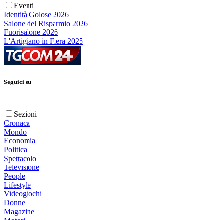
Eventi
Identità Golose 2026
Salone del Risparmio 2026
Fuorisalone 2026
L'Artigiano in Fiera 2025
Seguici su
Sezioni
Cronaca
Mondo
Economia
Politica
Spettacolo
Televisione
People
Lifestyle
Videogiochi
Donne
Magazine