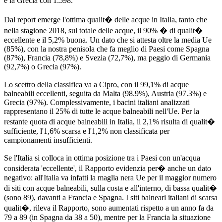
e la Grecia con 1.598.
Dal report emerge l'ottima qualit� delle acque in Italia, tanto che
nella stagione 2018, sul totale delle acque, il 90% � di qualit�
eccellente e il 5,2% buona. Un dato che si attesta oltre la media Ue
(85%), con la nostra penisola che fa meglio di Paesi come Spagna
(87%), Francia (78,8%) e Svezia (72,7%), ma peggio di Germania
(92,7%) o Grecia (97%).
Lo scettro della classifica va a Cipro, con il 99,1% di acque
balneabili eccellenti, seguita da Malta (98.9%), Austria (97.3%) e
Grecia (97%). Complessivamente, i bacini italiani analizzati
rappresentano il 25% di tutte le acque balneabili nell'Ue. Per la
restante quota di acque balneabili in Italia, il 2,1% risulta di qualit�
sufficiente, l'1,6% scarsa e l'1,2% non classificata per
campionamenti insufficienti.
Se l'Italia si colloca in ottima posizione tra i Paesi con un'acqua
considerata 'eccellente', il Rapporto evidenzia per� anche un dato
negativo: all'Italia va infatti la maglia nera Ue per il maggior numero
di siti con acque balneabili, sulla costa e all'interno, di bassa qualit�
(sono 89), davanti a Francia e Spagna. I siti balneari italiani di scarsa
qualit�, rileva il Rapporto, sono aumentati rispetto a un anno fa da
79 a 89 (in Spagna da 38 a 50), mentre per la Francia la situazione