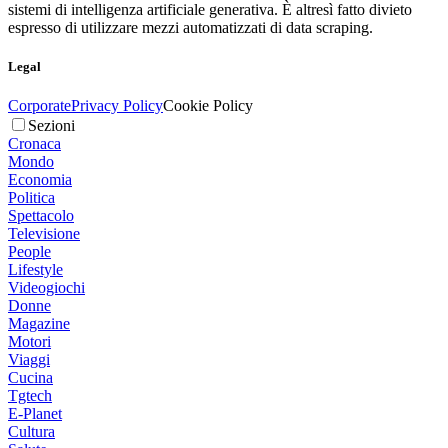
sistemi di intelligenza artificiale generativa. È altresì fatto divieto
espresso di utilizzare mezzi automatizzati di data scraping.
Legal
Corporate
Privacy Policy
Cookie Policy
Sezioni
Cronaca
Mondo
Economia
Politica
Spettacolo
Televisione
People
Lifestyle
Videogiochi
Donne
Magazine
Motori
Viaggi
Cucina
Tgtech
E-Planet
Cultura