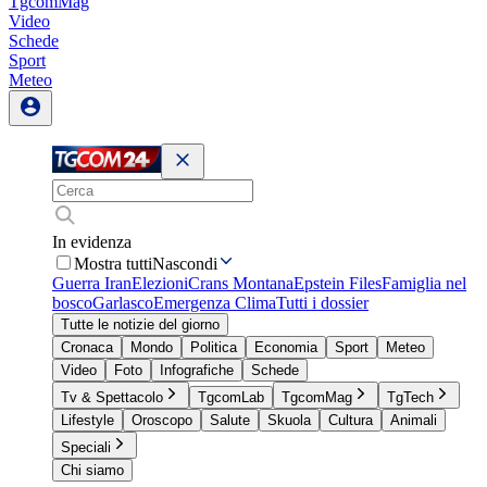
TgcomMag
Video
Schede
Sport
Meteo
In evidenza
Mostra tutti
Nascondi
Guerra Iran
Elezioni
Crans Montana
Epstein Files
Famiglia nel
bosco
Garlasco
Emergenza Clima
Tutti i dossier
Tutte le notizie del giorno
Cronaca
Mondo
Politica
Economia
Sport
Meteo
Video
Foto
Infografiche
Schede
Tv & Spettacolo
TgcomLab
TgcomMag
TgTech
Lifestyle
Oroscopo
Salute
Skuola
Cultura
Animali
Speciali
Chi siamo