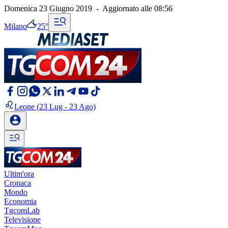
Domenica 23 Giugno 2019
-
Aggiornato alle
08:56
Milano
25°
Leone
(23 Lug - 23 Ago)
Ultim'ora
Cronaca
Mondo
Economia
TgcomLab
Televisione