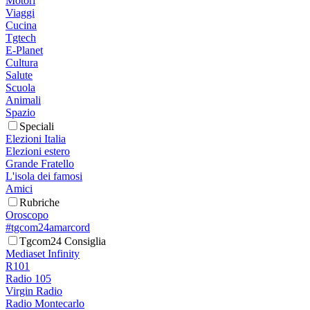
Motori
Viaggi
Cucina
Tgtech
E-Planet
Cultura
Salute
Scuola
Animali
Spazio
Speciali
Elezioni Italia
Elezioni estero
Grande Fratello
L'isola dei famosi
Amici
Rubriche
Oroscopo
#tgcom24amarcord
Tgcom24 Consiglia
Mediaset Infinity
R101
Radio 105
Virgin Radio
Radio Montecarlo