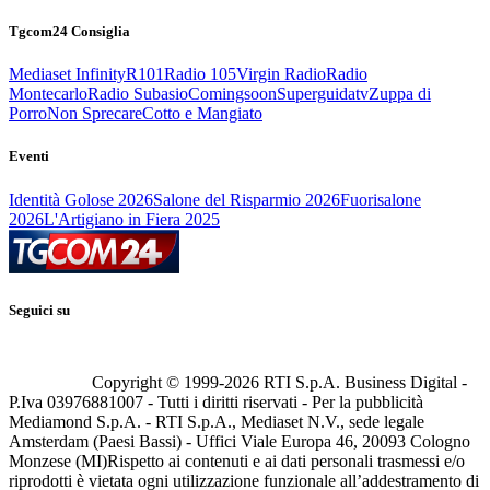
Tgcom24 Consiglia
Mediaset Infinity
R101
Radio 105
Virgin Radio
Radio
Montecarlo
Radio Subasio
Comingsoon
Superguidatv
Zuppa di
Porro
Non Sprecare
Cotto e Mangiato
Eventi
Identità Golose 2026
Salone del Risparmio 2026
Fuorisalone
2026
L'Artigiano in Fiera 2025
Seguici su
Copyright © 1999-
2026
RTI S.p.A. Business Digital -
P.Iva 03976881007 - Tutti i diritti riservati - Per la pubblicità
Mediamond S.p.A. - RTI S.p.A., Mediaset N.V., sede legale
Amsterdam (Paesi Bassi) - Uffici Viale Europa 46, 20093 Cologno
Monzese (MI)
Rispetto ai contenuti e ai dati personali trasmessi e/o
riprodotti è vietata ogni utilizzazione funzionale all’addestramento di