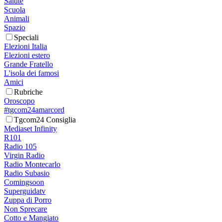
Salute
Scuola
Animali
Spazio
Speciali
Elezioni Italia
Elezioni estero
Grande Fratello
L'isola dei famosi
Amici
Rubriche
Oroscopo
#tgcom24amarcord
Tgcom24 Consiglia
Mediaset Infinity
R101
Radio 105
Virgin Radio
Radio Montecarlo
Radio Subasio
Comingsoon
Superguidatv
Zuppa di Porro
Non Sprecare
Cotto e Mangiato