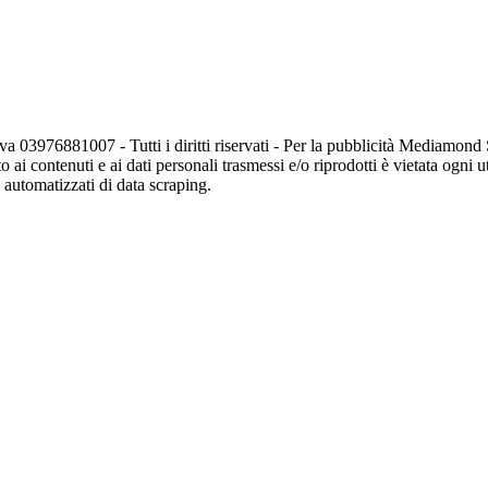
va 03976881007 - Tutti i diritti riservati - Per la pubblicità Mediamon
o ai contenuti e ai dati personali trasmessi e/o riprodotti è vietata ogni 
zi automatizzati di data scraping.