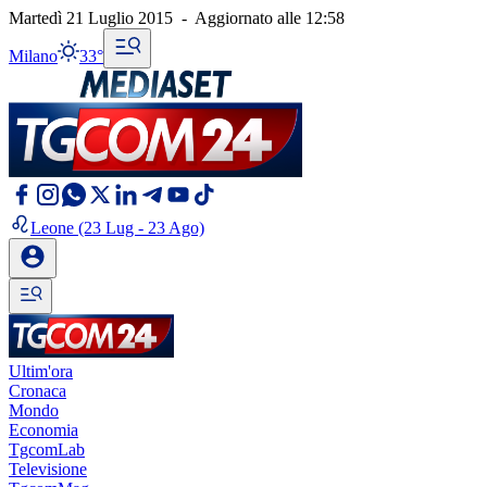
Martedì 21 Luglio 2015
-
Aggiornato alle
12:58
Milano
33°
Leone
(23 Lug - 23 Ago)
Ultim'ora
Cronaca
Mondo
Economia
TgcomLab
Televisione