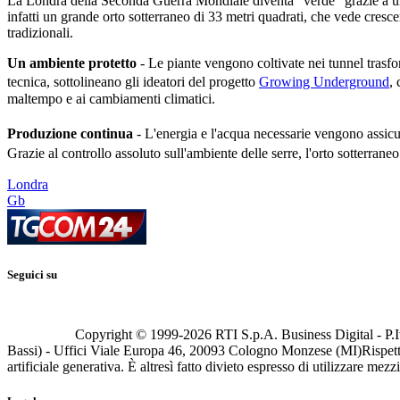
La Londra della Seconda Guerra Mondiale diventa "verde" grazie a un pro
infatti un grande orto sotterraneo di 33 metri quadrati, che vede cresc
tradizionali.
Un ambiente protetto
- Le piante vengono coltivate nei tunnel trasfor
tecnica, sottolineano gli ideatori del progetto
Growing Underground
, 
maltempo e ai cambiamenti climatici.
Produzione continua
- L'energia e l'acqua necessarie vengono assicur
Grazie al controllo assoluto sull'ambiente delle serre, l'orto sotterrane
Londra
Gb
Seguici su
Copyright © 1999-
2026
RTI S.p.A. Business Digital - P.I
Bassi) - Uffici Viale Europa 46, 20093 Cologno Monzese (MI)
Rispett
artificiale generativa. È altresì fatto divieto espresso di utilizzare mez