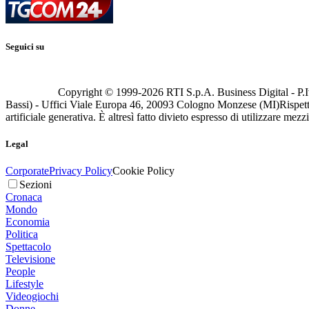
Seguici su
Copyright © 1999-
2026
RTI S.p.A. Business Digital - P.I
Bassi) - Uffici Viale Europa 46, 20093 Cologno Monzese (MI)
Rispett
artificiale generativa. È altresì fatto divieto espresso di utilizzare mez
Legal
Corporate
Privacy Policy
Cookie Policy
Sezioni
Cronaca
Mondo
Economia
Politica
Spettacolo
Televisione
People
Lifestyle
Videogiochi
Donne