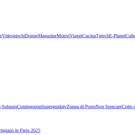
e
Videogiochi
Donne
Magazine
Motori
Viaggi
Cucina
Tgtech
E-Planet
Cult
 Subasio
Comingsoon
Superguidatv
Zuppa di Porro
Non Sprecare
Cotto 
tigiano in Fiera 2025