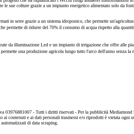
getto che ha riqualificato i vecchi rifugi antiaerei trasformandoli in s
ere le sue colture grazie a un impianto energetico alimentato solo da fon
mati in serre grazie a un sistema idroponico, che permette un'agricoltura
che permette di ridurre del 70% il consumo di acqua rispetto alla quantit�
ate da illuminazione Led e un impianto di irrigazione che offre alle pian
o permette una produzione agricola lungo tutto l'arco dell'anno senza la n
va 03976881007 - Tutti i diritti riservati - Per la pubblicità Mediamon
o ai contenuti e ai dati personali trasmessi e/o riprodotti è vietata ogni 
zi automatizzati di data scraping.