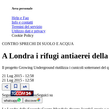
Area personale
Help e Faq
Info e contatti
Termini del servizio
Utilizzo dati e privacy
Cookie Policy
CONTRO SPRECHI DI SUOLO E ACQUA
A Londra i rifugi antiaerei dell
Il progetto Growing Underground riutilizza i cunicoli sotterranei del 
21 Lug 2015 - 12:58
21 Lug 2015 - 12:58
Segui
su
Seguici su
whatsapp
discover