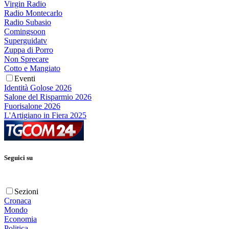
Virgin Radio
Radio Montecarlo
Radio Subasio
Comingsoon
Superguidatv
Zuppa di Porro
Non Sprecare
Cotto e Mangiato
Eventi
Identità Golose 2026
Salone del Risparmio 2026
Fuorisalone 2026
L'Artigiano in Fiera 2025
Seguici su
Sezioni
Cronaca
Mondo
Economia
Politica