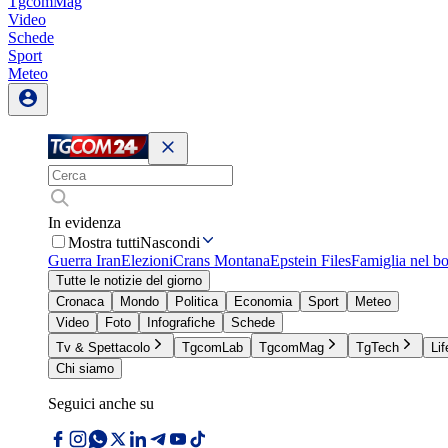
TgcomMag
Video
Schede
Sport
Meteo
In evidenza
Mostra tutti
Nascondi
Guerra Iran
Elezioni
Crans Montana
Epstein Files
Famiglia nel b
Tutte le notizie del giorno
Cronaca
Mondo
Politica
Economia
Sport
Meteo
Video
Foto
Infografiche
Schede
Tv & Spettacolo
TgcomLab
TgcomMag
TgTech
Lif
Chi siamo
Seguici anche su