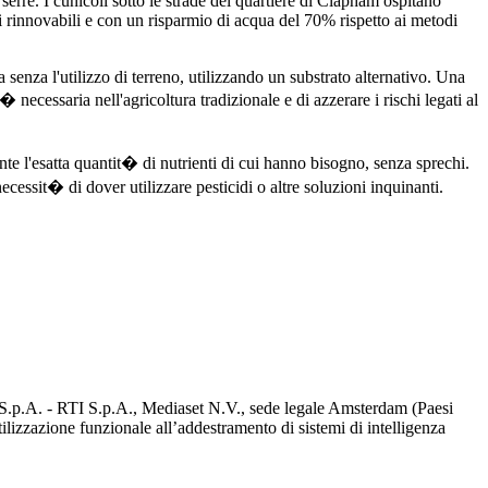
erre. I cunicoli sotto le strade del quartiere di Clapham ospitano
ti rinnovabili e con un risparmio di acqua del 70% rispetto ai metodi
 senza l'utilizzo di terreno, utilizzando un substrato alternativo. Una
 necessaria nell'agricoltura tradizionale e di azzerare i rischi legati al
te l'esatta quantit� di nutrienti di cui hanno bisogno, senza sprechi.
ecessit� di dover utilizzare pesticidi o altre soluzioni inquinanti.
d S.p.A. - RTI S.p.A., Mediaset N.V., sede legale Amsterdam (Paesi
utilizzazione funzionale all’addestramento di sistemi di intelligenza