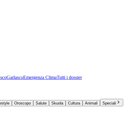
osco
Garlasco
Emergenza Clima
Tutti i dossier
estyle
Oroscopo
Salute
Skuola
Cultura
Animali
Speciali