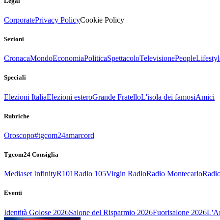
Legal
Corporate
Privacy Policy
Cookie Policy
Sezioni
Cronaca
Mondo
Economia
Politica
Spettacolo
Televisione
People
Lifestyl
Speciali
Elezioni Italia
Elezioni estero
Grande Fratello
L'isola dei famosi
Amici
Rubriche
Oroscopo
#tgcom24amarcord
Tgcom24 Consiglia
Mediaset Infinity
R101
Radio 105
Virgin Radio
Radio Montecarlo
Radio
Eventi
Identità Golose 2026
Salone del Risparmio 2026
Fuorisalone 2026
L'Ar