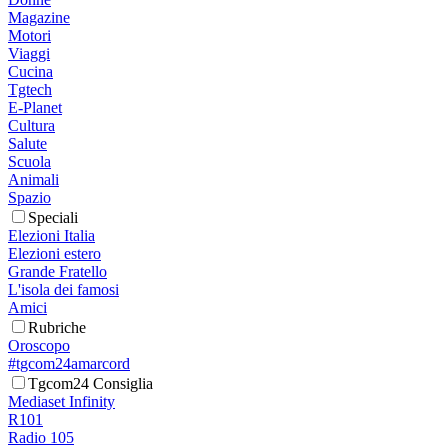
Magazine
Motori
Viaggi
Cucina
Tgtech
E-Planet
Cultura
Salute
Scuola
Animali
Spazio
Speciali
Elezioni Italia
Elezioni estero
Grande Fratello
L'isola dei famosi
Amici
Rubriche
Oroscopo
#tgcom24amarcord
Tgcom24 Consiglia
Mediaset Infinity
R101
Radio 105