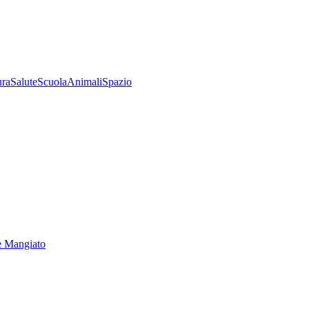
ura
Salute
Scuola
Animali
Spazio
e Mangiato