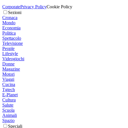
Corporate
Privacy Policy
Cookie Policy
Sezioni
Cronaca
Mondo
Economia
Politica
Spettacolo
Televisione
People
Lifestyle
Videogiochi
Donne
Magazine
Motori
Viaggi
Cucina
Tgtech
E-Planet
Cultura
Salute
Scuola
Animali
Spazio
Speciali