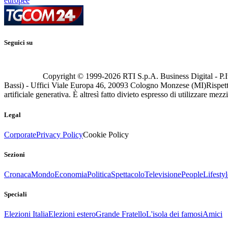
europee
Seguici su
Copyright © 1999-
2026
RTI S.p.A. Business Digital - P.I
Bassi) - Uffici Viale Europa 46, 20093 Cologno Monzese (MI)
Rispett
artificiale generativa. È altresì fatto divieto espresso di utilizzare mez
Legal
Corporate
Privacy Policy
Cookie Policy
Sezioni
Cronaca
Mondo
Economia
Politica
Spettacolo
Televisione
People
Lifestyl
Speciali
Elezioni Italia
Elezioni estero
Grande Fratello
L'isola dei famosi
Amici