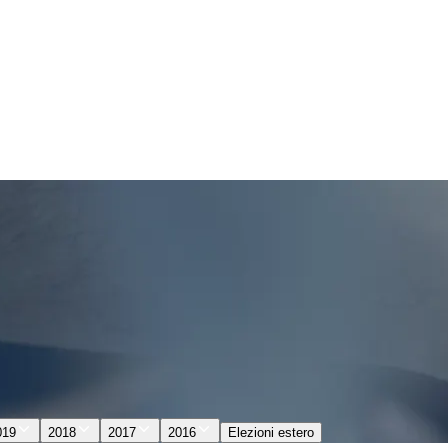
019
2018
2017
2016
Elezioni estero