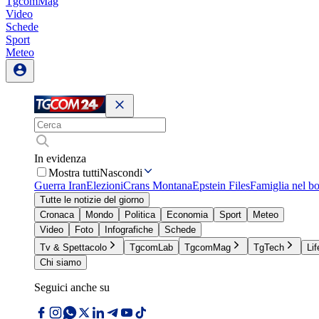
TgcomMag
Video
Schede
Sport
Meteo
In evidenza
Mostra tutti
Nascondi
Guerra Iran
Elezioni
Crans Montana
Epstein Files
Famiglia nel b
Tutte le notizie del giorno
Cronaca
Mondo
Politica
Economia
Sport
Meteo
Video
Foto
Infografiche
Schede
Tv & Spettacolo
TgcomLab
TgcomMag
TgTech
Lif
Chi siamo
Seguici anche su