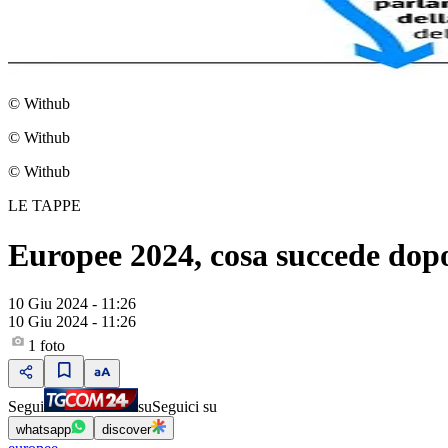
© Withub
© Withub
© Withub
LE TAPPE
Europee 2024, cosa succede dopo 
10 Giu 2024 - 11:26
10 Giu 2024 - 11:26
1
foto
Segui
su
Seguici su
whatsapp
discover