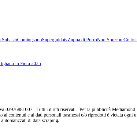
 Subasio
Comingsoon
Superguidatv
Zuppa di Porro
Non Sprecare
Cotto 
tigiano in Fiera 2025
va 03976881007 - Tutti i diritti riservati - Per la pubblicità Mediamon
o ai contenuti e ai dati personali trasmessi e/o riprodotti è vietata ogni 
zi automatizzati di data scraping.