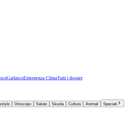
osco
Garlasco
Emergenza Clima
Tutti i dossier
estyle
Oroscopo
Salute
Skuola
Cultura
Animali
Speciali