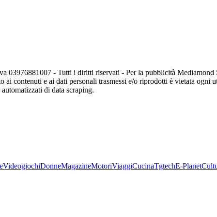
va 03976881007 - Tutti i diritti riservati - Per la pubblicità Mediamon
o ai contenuti e ai dati personali trasmessi e/o riprodotti è vietata ogni 
zi automatizzati di data scraping.
e
Videogiochi
Donne
Magazine
Motori
Viaggi
Cucina
Tgtech
E-Planet
Cult