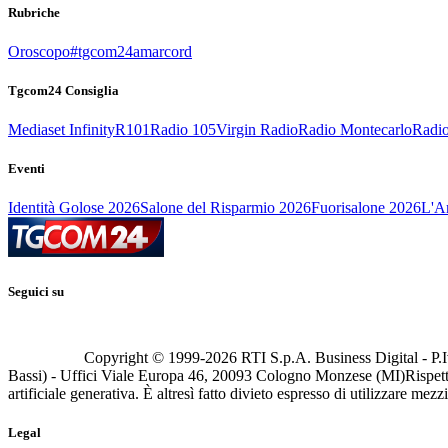
Rubriche
Oroscopo
#tgcom24amarcord
Tgcom24 Consiglia
Mediaset Infinity
R101
Radio 105
Virgin Radio
Radio Montecarlo
Radio
Eventi
Identità Golose 2026
Salone del Risparmio 2026
Fuorisalone 2026
L'Ar
Seguici su
Copyright © 1999-
2026
RTI S.p.A. Business Digital - P.I
Bassi) - Uffici Viale Europa 46, 20093 Cologno Monzese (MI)
Rispett
artificiale generativa. È altresì fatto divieto espresso di utilizzare mez
Legal