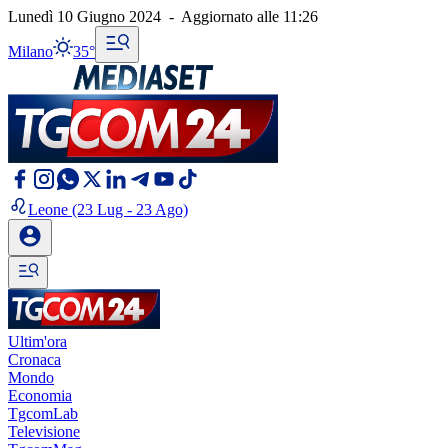
Lunedì 10 Giugno 2024
-
Aggiornato alle
11:26
Milano
35°
Leone
(23 Lug - 23 Ago)
Ultim'ora
Cronaca
Mondo
Economia
TgcomLab
Televisione