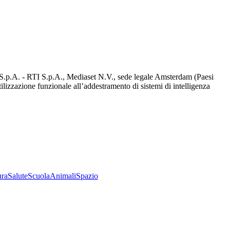
d S.p.A. - RTI S.p.A., Mediaset N.V., sede legale Amsterdam (Paesi
utilizzazione funzionale all’addestramento di sistemi di intelligenza
ura
Salute
Scuola
Animali
Spazio