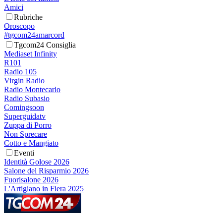
Amici
Rubriche
Oroscopo
#tgcom24amarcord
Tgcom24 Consiglia
Mediaset Infinity
R101
Radio 105
Virgin Radio
Radio Montecarlo
Radio Subasio
Comingsoon
Superguidatv
Zuppa di Porro
Non Sprecare
Cotto e Mangiato
Eventi
Identità Golose 2026
Salone del Risparmio 2026
Fuorisalone 2026
L'Artigiano in Fiera 2025