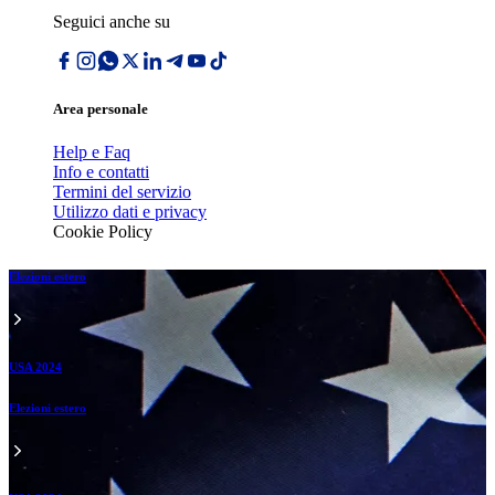
Seguici anche su
Area personale
Help e Faq
Info e contatti
Termini del servizio
Utilizzo dati e privacy
Cookie Policy
Elezioni estero
USA 2024
Elezioni estero