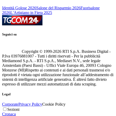
Identità Golose 2026
Salone del Risparmio 2026
Fuorisalone
2026
L'Artigiano in Fiera 2025
Seguici su
Copyright © 1999-
2026
RTI S.p.A. Business Digital -
P.Iva 03976881007 - Tutti i diritti riservati - Per la pubblicità
Mediamond S.p.A. - RTI S.p.A., Mediaset N.V., sede legale
Amsterdam (Paesi Bassi) - Uffici Viale Europa 46, 20093 Cologno
Monzese (MI)
Rispetto ai contenuti e ai dati personali trasmessi e/o
riprodotti è vietata ogni utilizzazione funzionale all’addestramento di
sistemi di intelligenza artificiale generativa. È altresì fatto divieto
espresso di utilizzare mezzi automatizzati di data scraping.
Legal
Corporate
Privacy Policy
Cookie Policy
Sezioni
Cronaca