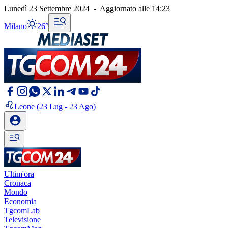
Lunedì 23 Settembre 2024
-
Aggiornato alle
14:23
Milano
26°
Leone
(23 Lug - 23 Ago)
Ultim'ora
Cronaca
Mondo
Economia
TgcomLab
Televisione