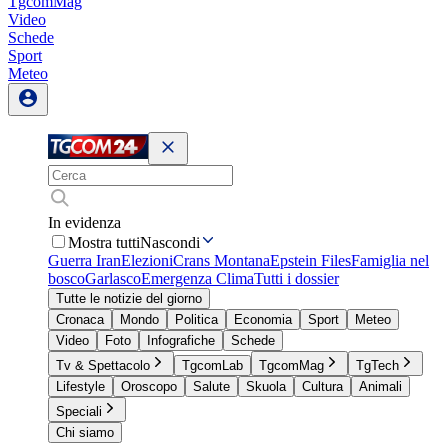
TgcomMag
Video
Schede
Sport
Meteo
In evidenza
Mostra tutti
Nascondi
Guerra Iran
Elezioni
Crans Montana
Epstein Files
Famiglia nel
bosco
Garlasco
Emergenza Clima
Tutti i dossier
Tutte le notizie del giorno
Cronaca
Mondo
Politica
Economia
Sport
Meteo
Video
Foto
Infografiche
Schede
Tv & Spettacolo
TgcomLab
TgcomMag
TgTech
Lifestyle
Oroscopo
Salute
Skuola
Cultura
Animali
Speciali
Chi siamo