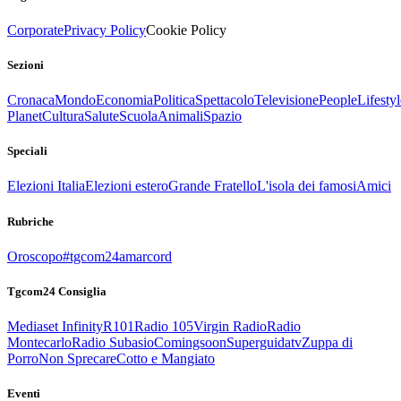
Corporate
Privacy Policy
Cookie Policy
Sezioni
Cronaca
Mondo
Economia
Politica
Spettacolo
Televisione
People
Lifestyl
Planet
Cultura
Salute
Scuola
Animali
Spazio
Speciali
Elezioni Italia
Elezioni estero
Grande Fratello
L'isola dei famosi
Amici
Rubriche
Oroscopo
#tgcom24amarcord
Tgcom24 Consiglia
Mediaset Infinity
R101
Radio 105
Virgin Radio
Radio
Montecarlo
Radio Subasio
Comingsoon
Superguidatv
Zuppa di
Porro
Non Sprecare
Cotto e Mangiato
Eventi