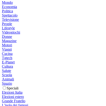
Mondo
Economia
Politica
Spettacolo
Televisione
People
Lifestyle
Videogiochi
Donne
Magazine
Motori
Viaggi
Cucina
Tgtech
E-Planet
Cultura
Salute
Scuola
Animali
Spazio
Speciali
Elezioni Italia
Elezioni estero
Grande Fratello
L'isola dei famosi