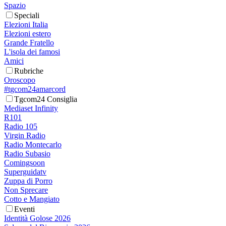
Spazio
Speciali
Elezioni Italia
Elezioni estero
Grande Fratello
L'isola dei famosi
Amici
Rubriche
Oroscopo
#tgcom24amarcord
Tgcom24 Consiglia
Mediaset Infinity
R101
Radio 105
Virgin Radio
Radio Montecarlo
Radio Subasio
Comingsoon
Superguidatv
Zuppa di Porro
Non Sprecare
Cotto e Mangiato
Eventi
Identità Golose 2026