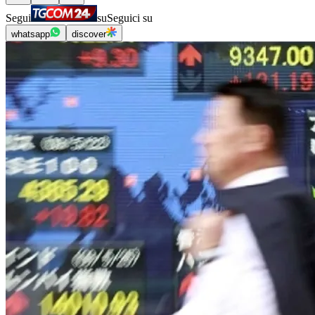
Segui
su
Seguici su
whatsapp
discover