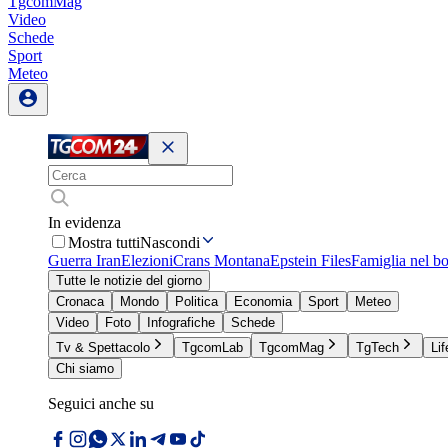
TgcomMag
Video
Schede
Sport
Meteo
In evidenza
Mostra tutti
Nascondi
Guerra Iran
Elezioni
Crans Montana
Epstein Files
Famiglia nel b
Tutte le notizie del giorno
Cronaca
Mondo
Politica
Economia
Sport
Meteo
Video
Foto
Infografiche
Schede
Tv & Spettacolo
TgcomLab
TgcomMag
TgTech
Lif
Chi siamo
Seguici anche su