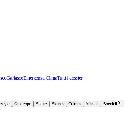
osco
Garlasco
Emergenza Clima
Tutti i dossier
estyle
Oroscopo
Salute
Skuola
Cultura
Animali
Speciali