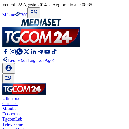
Venerdì 22 Agosto 2014
-
Aggiornato alle
08:35
Milano
30°
Leone
(23 Lug - 23 Ago)
Ultim'ora
Cronaca
Mondo
Economia
TgcomLab
Televisione