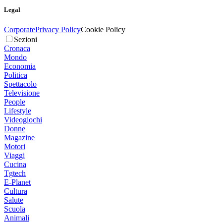
Legal
Corporate
Privacy Policy
Cookie Policy
Sezioni
Cronaca
Mondo
Economia
Politica
Spettacolo
Televisione
People
Lifestyle
Videogiochi
Donne
Magazine
Motori
Viaggi
Cucina
Tgtech
E-Planet
Cultura
Salute
Scuola
Animali