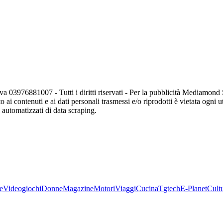
va 03976881007 - Tutti i diritti riservati - Per la pubblicità Mediamon
o ai contenuti e ai dati personali trasmessi e/o riprodotti è vietata ogni 
zi automatizzati di data scraping.
e
Videogiochi
Donne
Magazine
Motori
Viaggi
Cucina
Tgtech
E-Planet
Cult