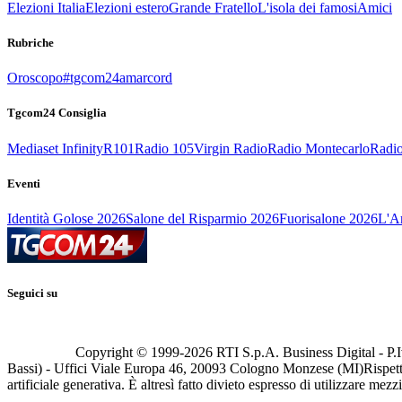
Elezioni Italia
Elezioni estero
Grande Fratello
L'isola dei famosi
Amici
Rubriche
Oroscopo
#tgcom24amarcord
Tgcom24 Consiglia
Mediaset Infinity
R101
Radio 105
Virgin Radio
Radio Montecarlo
Radio
Eventi
Identità Golose 2026
Salone del Risparmio 2026
Fuorisalone 2026
L'Ar
Seguici su
Copyright © 1999-
2026
RTI S.p.A. Business Digital - P.I
Bassi) - Uffici Viale Europa 46, 20093 Cologno Monzese (MI)
Rispett
artificiale generativa. È altresì fatto divieto espresso di utilizzare mez