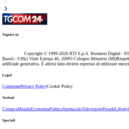
Seguici su
Copyright © 1999-
2026
RTI S.p.A. Business Digital - P.I
Bassi) - Uffici Viale Europa 46, 20093 Cologno Monzese (MI)
Rispett
artificiale generativa. È altresì fatto divieto espresso di utilizzare mez
Legal
Corporate
Privacy Policy
Cookie Policy
Sezioni
Cronaca
Mondo
Economia
Politica
Spettacolo
Televisione
People
Lifestyl
Speciali