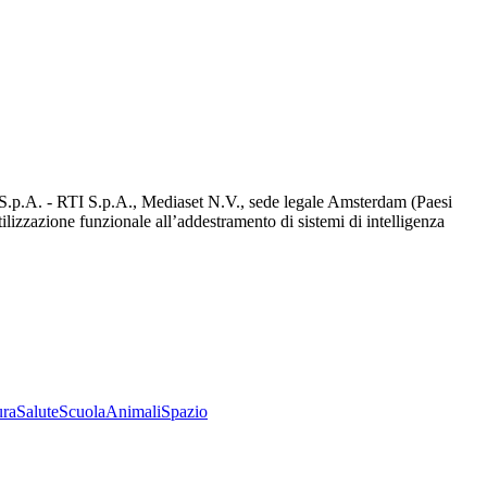
d S.p.A. - RTI S.p.A., Mediaset N.V., sede legale Amsterdam (Paesi
utilizzazione funzionale all’addestramento di sistemi di intelligenza
ura
Salute
Scuola
Animali
Spazio