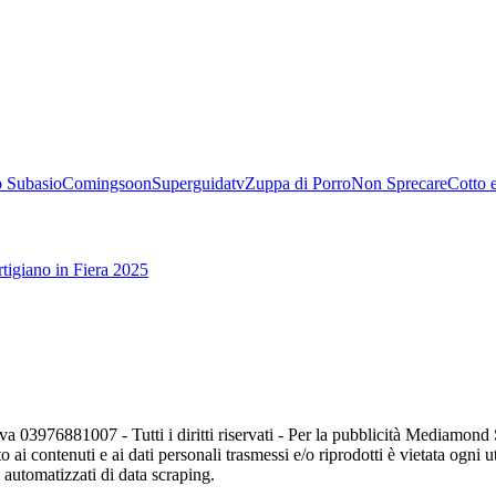
 Subasio
Comingsoon
Superguidatv
Zuppa di Porro
Non Sprecare
Cotto 
tigiano in Fiera 2025
va 03976881007 - Tutti i diritti riservati - Per la pubblicità Mediamon
o ai contenuti e ai dati personali trasmessi e/o riprodotti è vietata ogni 
zi automatizzati di data scraping.