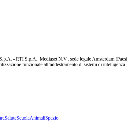
d S.p.A. - RTI S.p.A., Mediaset N.V., sede legale Amsterdam (Paesi
utilizzazione funzionale all’addestramento di sistemi di intelligenza
ura
Salute
Scuola
Animali
Spazio