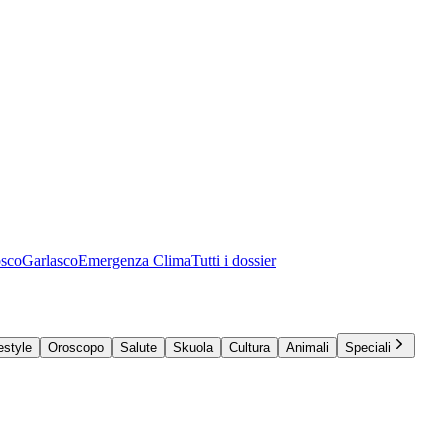
osco
Garlasco
Emergenza Clima
Tutti i dossier
estyle
Oroscopo
Salute
Skuola
Cultura
Animali
Speciali