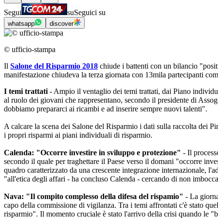
Segui
su
Seguici su
whatsapp
discover
© ufficio-stampa
Il
Salone del Risparmio 2018
chiude i battenti con un bilancio "posit
manifestazione chiudeva la terza giornata con 13mila partecipanti compl
I temi trattati
- Ampio il ventaglio dei temi trattati, dai Piano individu
al ruolo dei giovani che rappresentano, secondo il presidente di Assog
dobbiamo prepararci ai ricambi e ad inserire sempre nuovi talenti".
A calcare la scena dei Salone del Risparmio i dati sulla raccolta dei Pi
i propri risparmi ai piani individuali di risparmio.
Calenda: "Occorre investire in sviluppo e protezione"
- Il process
secondo il quale per traghettare il Paese verso il domani "occorre inves
quadro caratterizzato da una crescente integrazione internazionale, l'
"all'etica degli affari - ha concluso Calenda - cercando di non imbocca
Nava: "Il compito complesso della difesa del rispamio"
- La giorna
capo della commissione di vigilanza. Tra i temi affrontati c'è stato qu
risparmio". Il momento cruciale è stato l'arrivo della crisi quando le 