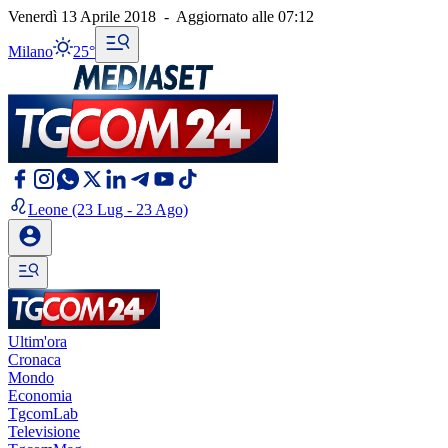
Venerdì 13 Aprile 2018
-
Aggiornato alle
07:12
Milano
25°
Leone
(23 Lug - 23 Ago)
Ultim'ora
Cronaca
Mondo
Economia
TgcomLab
Televisione