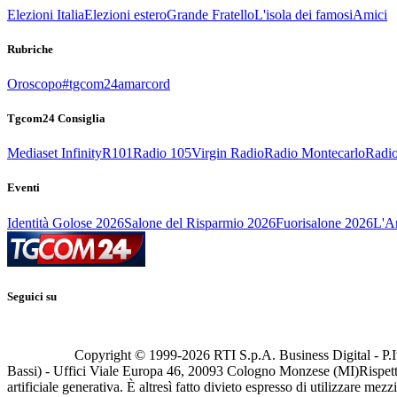
Elezioni Italia
Elezioni estero
Grande Fratello
L'isola dei famosi
Amici
Rubriche
Oroscopo
#tgcom24amarcord
Tgcom24 Consiglia
Mediaset Infinity
R101
Radio 105
Virgin Radio
Radio Montecarlo
Radio
Eventi
Identità Golose 2026
Salone del Risparmio 2026
Fuorisalone 2026
L'Ar
Seguici su
Copyright © 1999-
2026
RTI S.p.A. Business Digital - P.I
Bassi) - Uffici Viale Europa 46, 20093 Cologno Monzese (MI)
Rispett
artificiale generativa. È altresì fatto divieto espresso di utilizzare mez