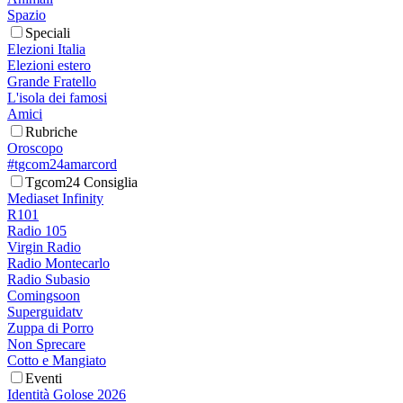
Spazio
Speciali
Elezioni Italia
Elezioni estero
Grande Fratello
L'isola dei famosi
Amici
Rubriche
Oroscopo
#tgcom24amarcord
Tgcom24 Consiglia
Mediaset Infinity
R101
Radio 105
Virgin Radio
Radio Montecarlo
Radio Subasio
Comingsoon
Superguidatv
Zuppa di Porro
Non Sprecare
Cotto e Mangiato
Eventi
Identità Golose 2026