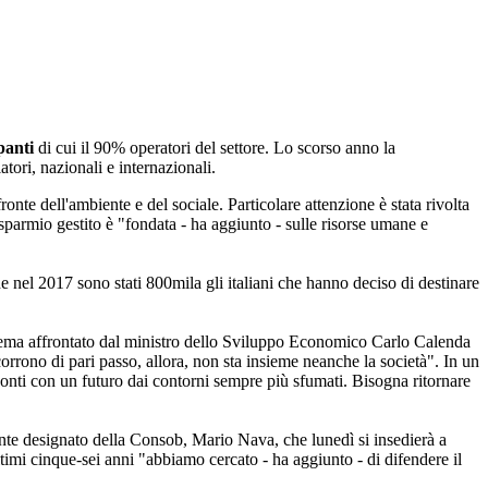
panti
di cui il 90% operatori del settore. Lo scorso anno la
tori, nazionali e internazionali.
fronte dell'ambiente e del sociale. Particolare attenzione è stata rivolta
parmio gestito è "fondata - ha aggiunto - sulle risorse umane e
he nel 2017 sono stati 800mila gli italiani che hanno deciso di destinare
l tema affrontato dal ministro dello Sviluppo Economico Carlo Calenda
corrono di pari passo, allora, non sta insieme neanche la società". In un
conti con un futuro dai contorni sempre più sfumati. Bisogna ritornare
ente designato della Consob, Mario Nava, che lunedì si insedierà a
ltimi cinque-sei anni "abbiamo cercato - ha aggiunto - di difendere il