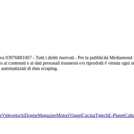
va 03976881007 - Tutti i diritti riservati - Per la pubblicità Mediamon
o ai contenuti e ai dati personali trasmessi e/o riprodotti è vietata ogni 
zi automatizzati di data scraping.
e
Videogiochi
Donne
Magazine
Motori
Viaggi
Cucina
Tgtech
E-Planet
Cult