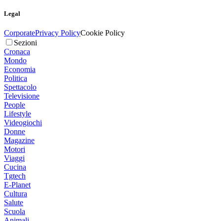
Legal
Corporate
Privacy Policy
Cookie Policy
Sezioni
Cronaca
Mondo
Economia
Politica
Spettacolo
Televisione
People
Lifestyle
Videogiochi
Donne
Magazine
Motori
Viaggi
Cucina
Tgtech
E-Planet
Cultura
Salute
Scuola
Animali