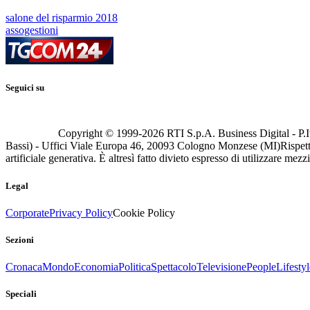
salone del risparmio 2018
assogestioni
Seguici su
Copyright © 1999-
2026
RTI S.p.A. Business Digital - P.I
Bassi) - Uffici Viale Europa 46, 20093 Cologno Monzese (MI)
Rispett
artificiale generativa. È altresì fatto divieto espresso di utilizzare mez
Legal
Corporate
Privacy Policy
Cookie Policy
Sezioni
Cronaca
Mondo
Economia
Politica
Spettacolo
Televisione
People
Lifestyl
Speciali