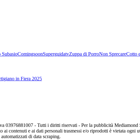
 Subasio
Comingsoon
Superguidatv
Zuppa di Porro
Non Sprecare
Cotto 
tigiano in Fiera 2025
va 03976881007 - Tutti i diritti riservati - Per la pubblicità Mediamon
o ai contenuti e ai dati personali trasmessi e/o riprodotti è vietata ogni 
zi automatizzati di data scraping.