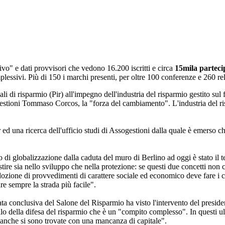
ivo" e dati provvisori che vedono 16.200 iscritti e circa
15mila parteci
essivi. Più di 150 i marchi presenti, per oltre 100 conferenze e 260 rela
ali di risparmio (Pir) all'impegno dell'industria del risparmio gestito sul 
estioni Tommaso Corcos, la "forza del cambiamento". L'industria del ris
r ed una ricerca dell'ufficio studi di Assogestioni dalla quale è emerso c
o di globalizzazione dalla caduta del muro di Berlino ad oggi è stato i
tire sia nello sviluppo che nella protezione: se questi due concetti non 
adozione di provvedimenti di carattere sociale ed economico deve fare i 
re sempre la strada più facile".
ta conclusiva del Salone del Risparmio ha visto l'intervento del presid
ello della difesa del risparmio che è un "compito complesso". In questi u
"banche si sono trovate con una mancanza di capitale".