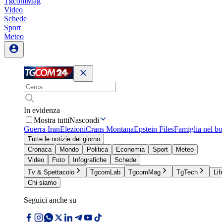
TgcomMag
Video
Schede
Sport
Meteo
In evidenza
Mostra tutti
Nascondi
Guerra Iran
Elezioni
Crans Montana
Epstein Files
Famiglia nel b
Tutte le notizie del giorno
Cronaca
Mondo
Politica
Economia
Sport
Meteo
Video
Foto
Infografiche
Schede
Tv & Spettacolo
TgcomLab
TgcomMag
TgTech
Lif
Chi siamo
Seguici anche su