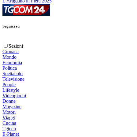
L'Artigiano in Fiera 2025
Seguici su
Sezioni
Cronaca
Mondo
Economia
Politica
Spettacolo
Televisione
People
Lifestyle
Videogiochi
Donne
Magazine
Motori
Viaggi
Cucina
Tgtech
E-Planet