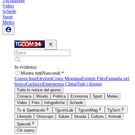
TgcomMag
Video
Schede
Sport
Meteo
In evidenza
Mostra tutti
Nascondi
Guerra Iran
Elezioni
Crans Montana
Epstein Files
Famiglia nel
bosco
Garlasco
Emergenza Clima
Tutti i dossier
Tutte le notizie del giorno
Cronaca
Mondo
Politica
Economia
Sport
Meteo
Video
Foto
Infografiche
Schede
Tv & Spettacolo
TgcomLab
TgcomMag
TgTech
Lifestyle
Oroscopo
Salute
Skuola
Cultura
Animali
Speciali
Chi siamo