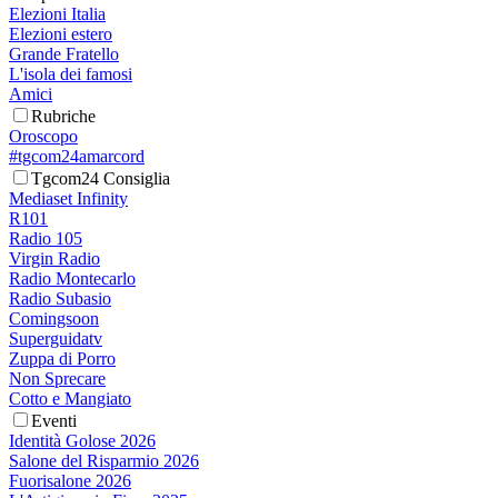
Elezioni Italia
Elezioni estero
Grande Fratello
L'isola dei famosi
Amici
Rubriche
Oroscopo
#tgcom24amarcord
Tgcom24 Consiglia
Mediaset Infinity
R101
Radio 105
Virgin Radio
Radio Montecarlo
Radio Subasio
Comingsoon
Superguidatv
Zuppa di Porro
Non Sprecare
Cotto e Mangiato
Eventi
Identità Golose 2026
Salone del Risparmio 2026
Fuorisalone 2026