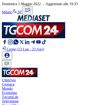
Domenica 1 Maggio 2022
-
Aggiornato alle
19:35
Milano
28°
Leone
(23 Lug - 23 Ago)
Ultim'ora
Cronaca
Mondo
Economia
TgcomLab
Televisione