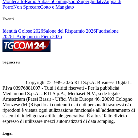
Montecarlo
Radio Subasio
Comingsoon
Superguidatv
Zuppa di
Porro
Non Sprecare
Cotto e Mangiato
Eventi
Identità Golose 2026
Salone del Risparmio 2026
Fuorisalone
2026
L'Artigiano in Fiera 2025
Seguici su
Copyright © 1999-
2026
RTI S.p.A. Business Digital -
P.Iva 03976881007 - Tutti i diritti riservati - Per la pubblicità
Mediamond S.p.A. - RTI S.p.A., Mediaset N.V., sede legale
Amsterdam (Paesi Bassi) - Uffici Viale Europa 46, 20093 Cologno
Monzese (MI)
Rispetto ai contenuti e ai dati personali trasmessi e/o
riprodotti è vietata ogni utilizzazione funzionale all’addestramento di
sistemi di intelligenza artificiale generativa. È altresì fatto divieto
espresso di utilizzare mezzi automatizzati di data scraping.
Legal