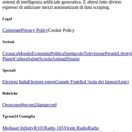
sistemi di intelligenza artificiale generativa. È altresì fatto divieto
espresso di utilizzare mezzi automatizzati di data scraping.
Legal
Corporate
Privacy Policy
Cookie Policy
Sezioni
Cronaca
Mondo
Economia
Politica
Spettacolo
Televisione
People
Lifestyl
Planet
Cultura
Salute
Scuola
Animali
Spazio
Speciali
Elezioni Italia
Elezioni estero
Grande Fratello
L'isola dei famosi
Amici
Rubriche
Oroscopo
#tgcom24amarcord
Tgcom24 Consiglia
Mediaset Infinity
R101
Radio 105
Virgin Radio
Radio