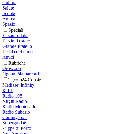
Cultura
Salute
Scuola
Animali
Spazio
Speciali
Elezioni Italia
Elezioni estero
Grande Fratello
L'isola dei famosi
Amici
Rubriche
Oroscopo
#tgcom24amarcord
Tgcom24 Consiglia
Mediaset Infinity
R101
Radio 105
Virgin Radio
Radio Montecarlo
Radio Subasio
Comingsoon
Superguidatv
Zuppa di Porro
Non Sprecare