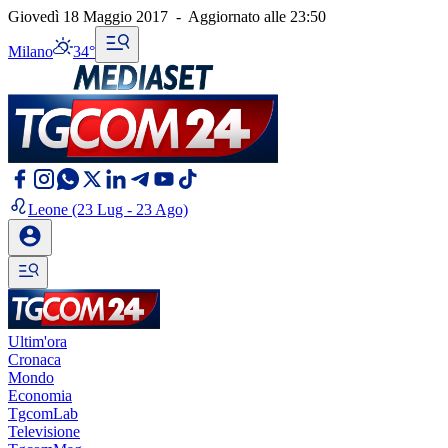
Giovedì 18 Maggio 2017
-
Aggiornato alle
23:50
Milano
34°
Leone
(23 Lug - 23 Ago)
Ultim'ora
Cronaca
Mondo
Economia
TgcomLab
Televisione