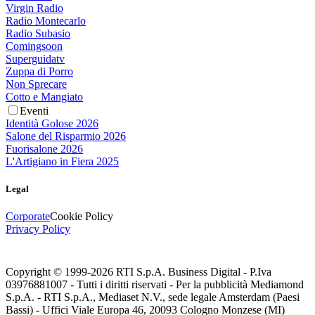
Virgin Radio
Radio Montecarlo
Radio Subasio
Comingsoon
Superguidatv
Zuppa di Porro
Non Sprecare
Cotto e Mangiato
Eventi
Identità Golose 2026
Salone del Risparmio 2026
Fuorisalone 2026
L'Artigiano in Fiera 2025
Legal
Corporate
Cookie Policy
Privacy Policy
Copyright © 1999-
2026
RTI S.p.A. Business Digital - P.Iva
03976881007 - Tutti i diritti riservati - Per la pubblicità Mediamond
S.p.A. - RTI S.p.A., Mediaset N.V., sede legale Amsterdam (Paesi
Bassi) - Uffici Viale Europa 46, 20093 Cologno Monzese (MI)