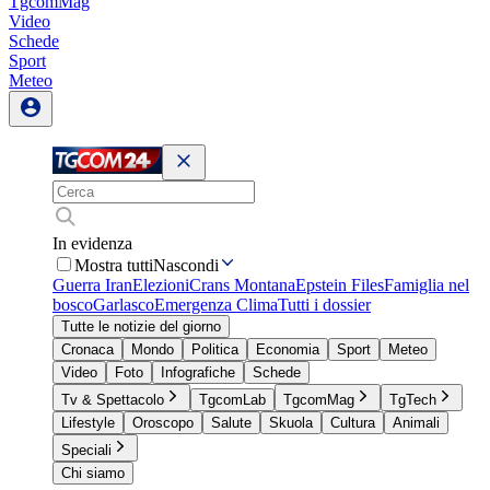
TgcomMag
Video
Schede
Sport
Meteo
In evidenza
Mostra tutti
Nascondi
Guerra Iran
Elezioni
Crans Montana
Epstein Files
Famiglia nel
bosco
Garlasco
Emergenza Clima
Tutti i dossier
Tutte le notizie del giorno
Cronaca
Mondo
Politica
Economia
Sport
Meteo
Video
Foto
Infografiche
Schede
Tv & Spettacolo
TgcomLab
TgcomMag
TgTech
Lifestyle
Oroscopo
Salute
Skuola
Cultura
Animali
Speciali
Chi siamo