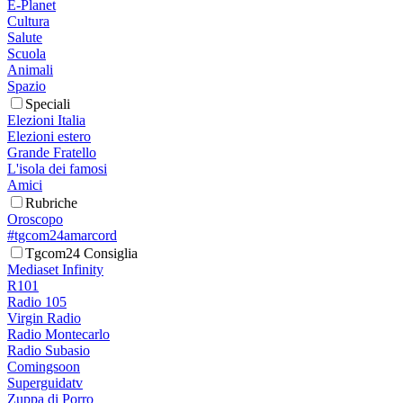
E-Planet
Cultura
Salute
Scuola
Animali
Spazio
Speciali
Elezioni Italia
Elezioni estero
Grande Fratello
L'isola dei famosi
Amici
Rubriche
Oroscopo
#tgcom24amarcord
Tgcom24 Consiglia
Mediaset Infinity
R101
Radio 105
Virgin Radio
Radio Montecarlo
Radio Subasio
Comingsoon
Superguidatv
Zuppa di Porro