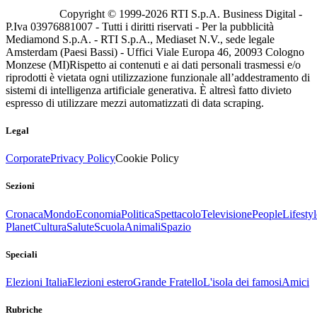
Copyright © 1999-
2026
RTI S.p.A. Business Digital -
P.Iva 03976881007 - Tutti i diritti riservati - Per la pubblicità
Mediamond S.p.A. - RTI S.p.A., Mediaset N.V., sede legale
Amsterdam (Paesi Bassi) - Uffici Viale Europa 46, 20093 Cologno
Monzese (MI)
Rispetto ai contenuti e ai dati personali trasmessi e/o
riprodotti è vietata ogni utilizzazione funzionale all’addestramento di
sistemi di intelligenza artificiale generativa. È altresì fatto divieto
espresso di utilizzare mezzi automatizzati di data scraping.
Legal
Corporate
Privacy Policy
Cookie Policy
Sezioni
Cronaca
Mondo
Economia
Politica
Spettacolo
Televisione
People
Lifestyl
Planet
Cultura
Salute
Scuola
Animali
Spazio
Speciali
Elezioni Italia
Elezioni estero
Grande Fratello
L'isola dei famosi
Amici
Rubriche