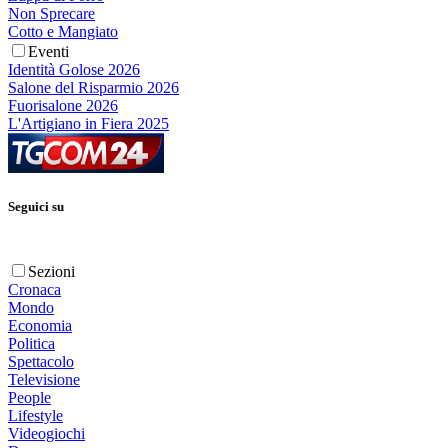
Non Sprecare
Cotto e Mangiato
Eventi
Identità Golose 2026
Salone del Risparmio 2026
Fuorisalone 2026
L'Artigiano in Fiera 2025
Seguici su
Sezioni
Cronaca
Mondo
Economia
Politica
Spettacolo
Televisione
People
Lifestyle
Videogiochi