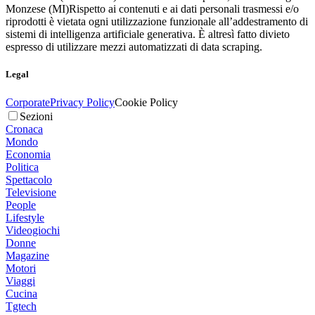
Monzese (MI)
Rispetto ai contenuti e ai dati personali trasmessi e/o
riprodotti è vietata ogni utilizzazione funzionale all’addestramento di
sistemi di intelligenza artificiale generativa. È altresì fatto divieto
espresso di utilizzare mezzi automatizzati di data scraping.
Legal
Corporate
Privacy Policy
Cookie Policy
Sezioni
Cronaca
Mondo
Economia
Politica
Spettacolo
Televisione
People
Lifestyle
Videogiochi
Donne
Magazine
Motori
Viaggi
Cucina
Tgtech