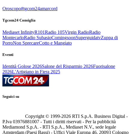
Oroscopo
#tgcom24amarcord
Tgcom24 Consiglia
Mediaset Infinity
R101
Radio 105
Virgin Radio
Radio
Montecarlo
Radio Subasio
Comingsoon
Superguidatv
Zuppa di
Porro
Non Sprecare
Cotto e Mangiato
Eventi
Identità Golose 2026
Salone del Risparmio 2026
Fuorisalone
2026
L'Artigiano in Fiera 2025
Seguici su
Copyright © 1999-
2026
RTI S.p.A. Business Digital -
P.Iva 03976881007 - Tutti i diritti riservati - Per la pubblicità
Mediamond S.p.A. - RTI S.p.A., Mediaset N.V., sede legale
Amsterdam (Paesi Bassi) - Uffici Viale Europa 46, 20093 Cologno