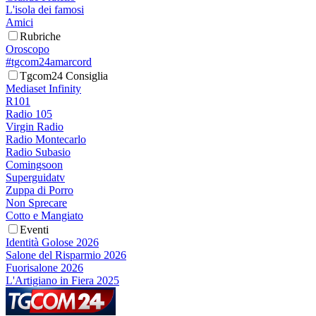
L'isola dei famosi
Amici
Rubriche
Oroscopo
#tgcom24amarcord
Tgcom24 Consiglia
Mediaset Infinity
R101
Radio 105
Virgin Radio
Radio Montecarlo
Radio Subasio
Comingsoon
Superguidatv
Zuppa di Porro
Non Sprecare
Cotto e Mangiato
Eventi
Identità Golose 2026
Salone del Risparmio 2026
Fuorisalone 2026
L'Artigiano in Fiera 2025