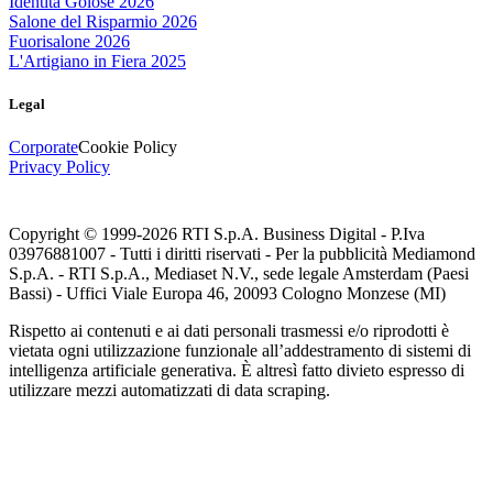
Identità Golose 2026
Salone del Risparmio 2026
Fuorisalone 2026
L'Artigiano in Fiera 2025
Legal
Corporate
Cookie Policy
Privacy Policy
Copyright © 1999-
2026
RTI S.p.A. Business Digital - P.Iva
03976881007 - Tutti i diritti riservati - Per la pubblicità Mediamond
S.p.A. - RTI S.p.A., Mediaset N.V., sede legale Amsterdam (Paesi
Bassi) - Uffici Viale Europa 46, 20093 Cologno Monzese (MI)
Rispetto ai contenuti e ai dati personali trasmessi e/o riprodotti è
vietata ogni utilizzazione funzionale all’addestramento di sistemi di
intelligenza artificiale generativa. È altresì fatto divieto espresso di
utilizzare mezzi automatizzati di data scraping.