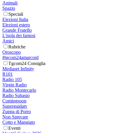
Animali
Spazio
Speciali
Elezioni Italia
Elezioni estero
Grande Fratello
L'isola dei famosi
Amici
Rubriche
Oroscopo
#tgcom24amarcord
Tgcom24 Consiglia
Mediaset Infinity
R101
Radio 105
Virgin Radio
Radio Montecarlo
Radio Subasio
Comingsoon
Superguidatv
Zuppa di Porro
Non Sprecare
Cotto e Mangiato
Eventi