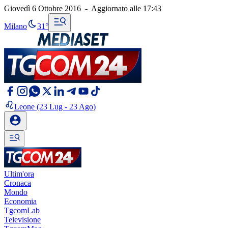
Giovedì 6 Ottobre 2016
-
Aggiornato alle
17:43
Milano
31°
Leone
(23 Lug - 23 Ago)
Ultim'ora
Cronaca
Mondo
Economia
TgcomLab
Televisione