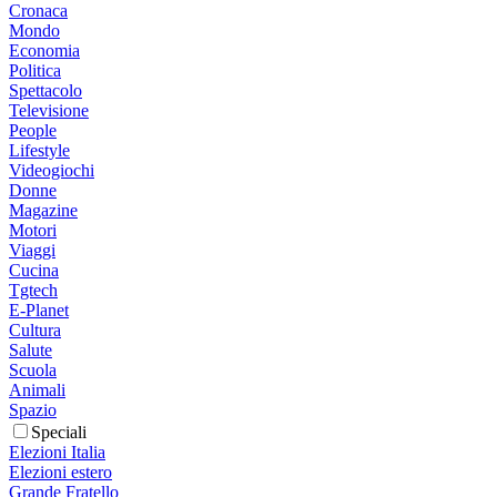
Cronaca
Mondo
Economia
Politica
Spettacolo
Televisione
People
Lifestyle
Videogiochi
Donne
Magazine
Motori
Viaggi
Cucina
Tgtech
E-Planet
Cultura
Salute
Scuola
Animali
Spazio
Speciali
Elezioni Italia
Elezioni estero
Grande Fratello