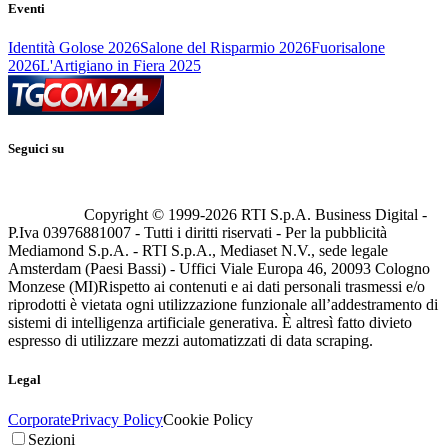
Eventi
Identità Golose 2026
Salone del Risparmio 2026
Fuorisalone
2026
L'Artigiano in Fiera 2025
Seguici su
Copyright © 1999-
2026
RTI S.p.A. Business Digital -
P.Iva 03976881007 - Tutti i diritti riservati - Per la pubblicità
Mediamond S.p.A. - RTI S.p.A., Mediaset N.V., sede legale
Amsterdam (Paesi Bassi) - Uffici Viale Europa 46, 20093 Cologno
Monzese (MI)
Rispetto ai contenuti e ai dati personali trasmessi e/o
riprodotti è vietata ogni utilizzazione funzionale all’addestramento di
sistemi di intelligenza artificiale generativa. È altresì fatto divieto
espresso di utilizzare mezzi automatizzati di data scraping.
Legal
Corporate
Privacy Policy
Cookie Policy
Sezioni