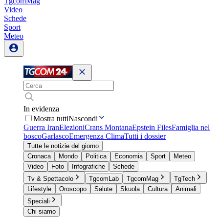
TgcomMag
Video
Schede
Sport
Meteo
In evidenza
Mostra tutti
Nascondi
Guerra Iran
Elezioni
Crans Montana
Epstein Files
Famiglia nel
bosco
Garlasco
Emergenza Clima
Tutti i dossier
Tutte le notizie del giorno
Cronaca
Mondo
Politica
Economia
Sport
Meteo
Video
Foto
Infografiche
Schede
Tv & Spettacolo
TgcomLab
TgcomMag
TgTech
Lifestyle
Oroscopo
Salute
Skuola
Cultura
Animali
Speciali
Chi siamo