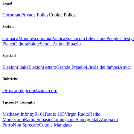
Legal
Corporate
Privacy Policy
Cookie Policy
Sezioni
Cronaca
Mondo
Economia
Politica
Spettacolo
Televisione
People
Lifestyl
Planet
Cultura
Salute
Scuola
Animali
Spazio
Speciali
Elezioni Italia
Elezioni estero
Grande Fratello
L'isola dei famosi
Amici
Rubriche
Oroscopo
#tgcom24amarcord
Tgcom24 Consiglia
Mediaset Infinity
R101
Radio 105
Virgin Radio
Radio
Montecarlo
Radio Subasio
Comingsoon
Superguidatv
Zuppa di
Porro
Non Sprecare
Cotto e Mangiato