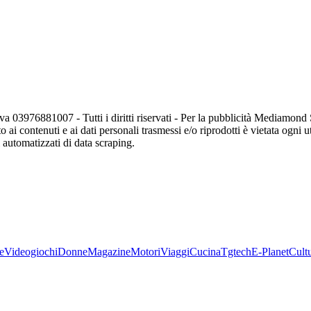
va 03976881007 - Tutti i diritti riservati - Per la pubblicità Mediamon
o ai contenuti e ai dati personali trasmessi e/o riprodotti è vietata ogni 
zi automatizzati di data scraping.
e
Videogiochi
Donne
Magazine
Motori
Viaggi
Cucina
Tgtech
E-Planet
Cult