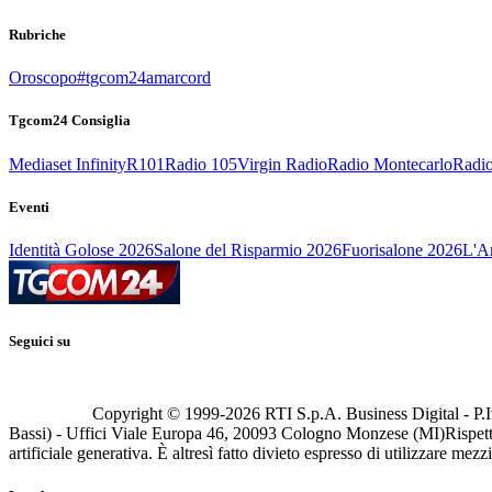
Rubriche
Oroscopo
#tgcom24amarcord
Tgcom24 Consiglia
Mediaset Infinity
R101
Radio 105
Virgin Radio
Radio Montecarlo
Radio
Eventi
Identità Golose 2026
Salone del Risparmio 2026
Fuorisalone 2026
L'Ar
Seguici su
Copyright © 1999-
2026
RTI S.p.A. Business Digital - P.I
Bassi) - Uffici Viale Europa 46, 20093 Cologno Monzese (MI)
Rispett
artificiale generativa. È altresì fatto divieto espresso di utilizzare mez