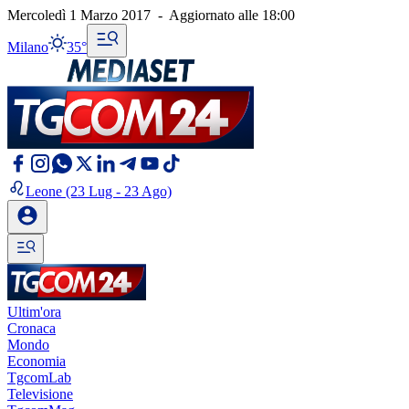
Mercoledì 1 Marzo 2017
-
Aggiornato alle
18:00
Milano
35°
Leone
(23 Lug - 23 Ago)
Ultim'ora
Cronaca
Mondo
Economia
TgcomLab
Televisione