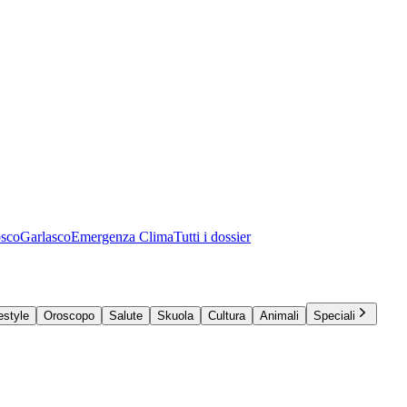
osco
Garlasco
Emergenza Clima
Tutti i dossier
estyle
Oroscopo
Salute
Skuola
Cultura
Animali
Speciali