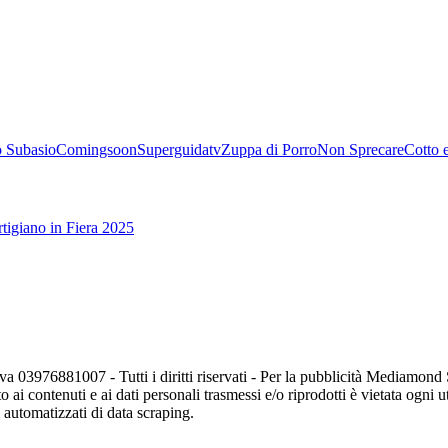
 Subasio
Comingsoon
Superguidatv
Zuppa di Porro
Non Sprecare
Cotto 
tigiano in Fiera 2025
va 03976881007 - Tutti i diritti riservati - Per la pubblicità Mediamon
o ai contenuti e ai dati personali trasmessi e/o riprodotti è vietata ogni 
zi automatizzati di data scraping.