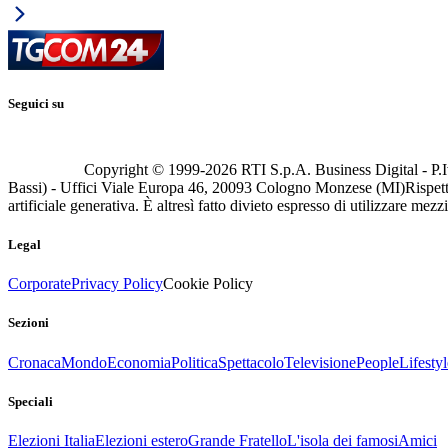
Seguici su
Copyright © 1999-
2026
RTI S.p.A. Business Digital - P.I
Bassi) - Uffici Viale Europa 46, 20093 Cologno Monzese (MI)
Rispett
artificiale generativa. È altresì fatto divieto espresso di utilizzare mez
Legal
Corporate
Privacy Policy
Cookie Policy
Sezioni
Cronaca
Mondo
Economia
Politica
Spettacolo
Televisione
People
Lifestyl
Speciali
Elezioni Italia
Elezioni estero
Grande Fratello
L'isola dei famosi
Amici