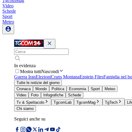
TgcomMag
Video
Schede
Sport
Meteo
In evidenza
Mostra tutti
Nascondi
Guerra Iran
Elezioni
Crans Montana
Epstein Files
Famiglia nel b
Tutte le notizie del giorno
Cronaca
Mondo
Politica
Economia
Sport
Meteo
Video
Foto
Infografiche
Schede
Tv & Spettacolo
TgcomLab
TgcomMag
TgTech
Lif
Chi siamo
Seguici anche su