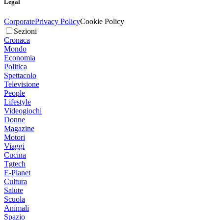
Legal
Corporate
Privacy Policy
Cookie Policy
Sezioni
Cronaca
Mondo
Economia
Politica
Spettacolo
Televisione
People
Lifestyle
Videogiochi
Donne
Magazine
Motori
Viaggi
Cucina
Tgtech
E-Planet
Cultura
Salute
Scuola
Animali
Spazio