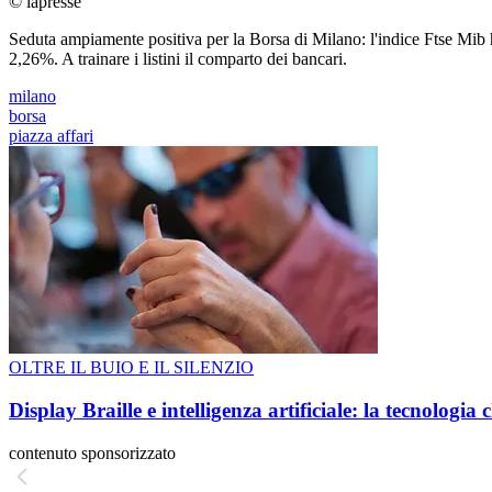
© lapresse
Seduta ampiamente positiva per la Borsa di Milano: l'indice Ftse Mib 
2,26%. A trainare i listini il comparto dei bancari.
milano
borsa
piazza affari
OLTRE IL BUIO E IL SILENZIO
Display Braille e intelligenza artificiale: la tecnologi
contenuto sponsorizzato