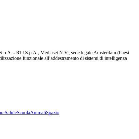
d S.p.A. - RTI S.p.A., Mediaset N.V., sede legale Amsterdam (Paesi
utilizzazione funzionale all’addestramento di sistemi di intelligenza
ura
Salute
Scuola
Animali
Spazio