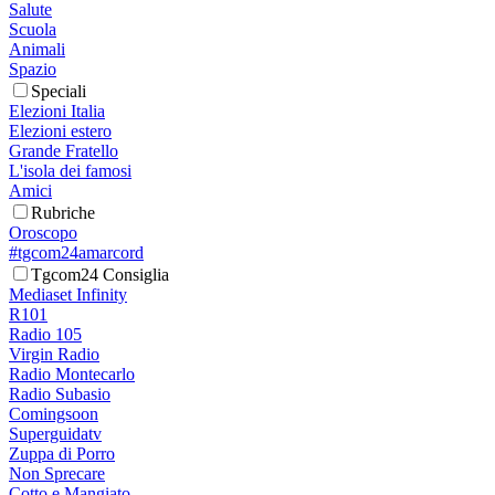
Salute
Scuola
Animali
Spazio
Speciali
Elezioni Italia
Elezioni estero
Grande Fratello
L'isola dei famosi
Amici
Rubriche
Oroscopo
#tgcom24amarcord
Tgcom24 Consiglia
Mediaset Infinity
R101
Radio 105
Virgin Radio
Radio Montecarlo
Radio Subasio
Comingsoon
Superguidatv
Zuppa di Porro
Non Sprecare
Cotto e Mangiato