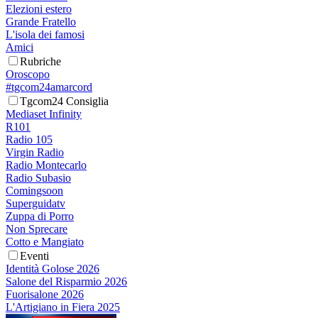
Elezioni estero
Grande Fratello
L'isola dei famosi
Amici
Rubriche
Oroscopo
#tgcom24amarcord
Tgcom24 Consiglia
Mediaset Infinity
R101
Radio 105
Virgin Radio
Radio Montecarlo
Radio Subasio
Comingsoon
Superguidatv
Zuppa di Porro
Non Sprecare
Cotto e Mangiato
Eventi
Identità Golose 2026
Salone del Risparmio 2026
Fuorisalone 2026
L'Artigiano in Fiera 2025