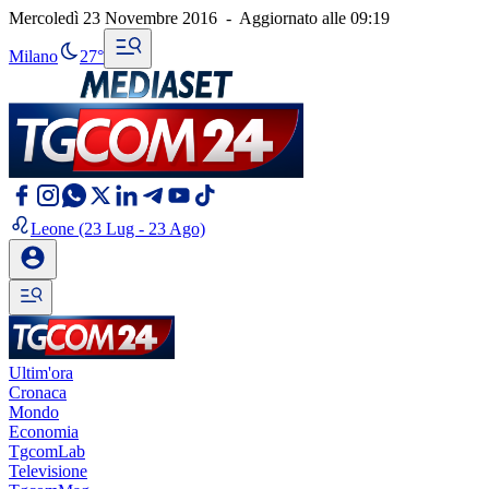
Mercoledì 23 Novembre 2016
-
Aggiornato alle
09:19
Milano
27°
Leone
(23 Lug - 23 Ago)
Ultim'ora
Cronaca
Mondo
Economia
TgcomLab
Televisione