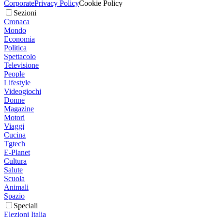
Corporate
Privacy Policy
Cookie Policy
Sezioni
Cronaca
Mondo
Economia
Politica
Spettacolo
Televisione
People
Lifestyle
Videogiochi
Donne
Magazine
Motori
Viaggi
Cucina
Tgtech
E-Planet
Cultura
Salute
Scuola
Animali
Spazio
Speciali
Elezioni Italia