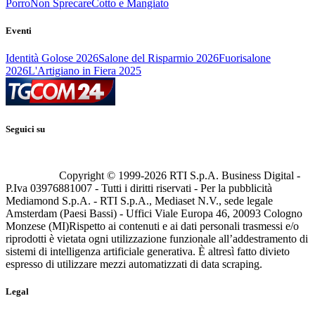
Porro
Non Sprecare
Cotto e Mangiato
Eventi
Identità Golose 2026
Salone del Risparmio 2026
Fuorisalone
2026
L'Artigiano in Fiera 2025
Seguici su
Copyright © 1999-
2026
RTI S.p.A. Business Digital -
P.Iva 03976881007 - Tutti i diritti riservati - Per la pubblicità
Mediamond S.p.A. - RTI S.p.A., Mediaset N.V., sede legale
Amsterdam (Paesi Bassi) - Uffici Viale Europa 46, 20093 Cologno
Monzese (MI)
Rispetto ai contenuti e ai dati personali trasmessi e/o
riprodotti è vietata ogni utilizzazione funzionale all’addestramento di
sistemi di intelligenza artificiale generativa. È altresì fatto divieto
espresso di utilizzare mezzi automatizzati di data scraping.
Legal