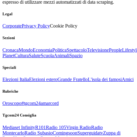
espresso di utilizzare mezzi automatizzati di data scraping.
Legal
Corporate
Privacy Policy
Cookie Policy
Sezioni
Cronaca
Mondo
Economia
Politica
Spettacolo
Televisione
People
Lifestyl
Planet
Cultura
Salute
Scuola
Animali
Spazio
Speciali
Elezioni Italia
Elezioni estero
Grande Fratello
L'isola dei famosi
Amici
Rubriche
Oroscopo
#tgcom24amarcord
Tgcom24 Consiglia
Mediaset Infinity
R101
Radio 105
Virgin Radio
Radio
Montecarlo
Radio Subasio
Comingsoon
Superguidatv
Zuppa di