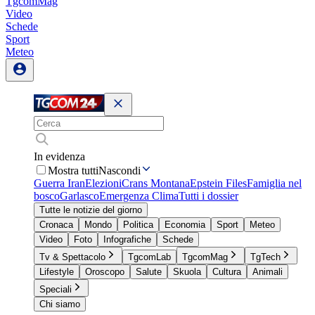
TgcomMag
Video
Schede
Sport
Meteo
In evidenza
Mostra tutti
Nascondi
Guerra Iran
Elezioni
Crans Montana
Epstein Files
Famiglia nel
bosco
Garlasco
Emergenza Clima
Tutti i dossier
Tutte le notizie del giorno
Cronaca
Mondo
Politica
Economia
Sport
Meteo
Video
Foto
Infografiche
Schede
Tv & Spettacolo
TgcomLab
TgcomMag
TgTech
Lifestyle
Oroscopo
Salute
Skuola
Cultura
Animali
Speciali
Chi siamo