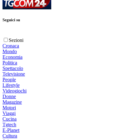
Seguici su
Sezioni
Cronaca
Mondo
Economia
Politica
Spettacolo
Televisione
People
Lifestyle
Videogiochi
Donne
Magazine
Motori
Viaggi
Cucina
Tgtech
E-Planet
Cultura