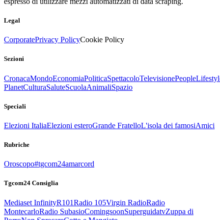
espresso di utilizzare mezzi automatizzati di data scraping.
Legal
Corporate
Privacy Policy
Cookie Policy
Sezioni
Cronaca
Mondo
Economia
Politica
Spettacolo
Televisione
People
Lifestyl
Planet
Cultura
Salute
Scuola
Animali
Spazio
Speciali
Elezioni Italia
Elezioni estero
Grande Fratello
L'isola dei famosi
Amici
Rubriche
Oroscopo
#tgcom24amarcord
Tgcom24 Consiglia
Mediaset Infinity
R101
Radio 105
Virgin Radio
Radio
Montecarlo
Radio Subasio
Comingsoon
Superguidatv
Zuppa di