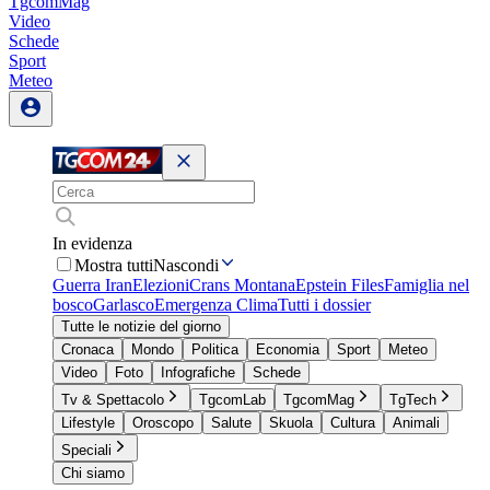
TgcomMag
Video
Schede
Sport
Meteo
In evidenza
Mostra tutti
Nascondi
Guerra Iran
Elezioni
Crans Montana
Epstein Files
Famiglia nel
bosco
Garlasco
Emergenza Clima
Tutti i dossier
Tutte le notizie del giorno
Cronaca
Mondo
Politica
Economia
Sport
Meteo
Video
Foto
Infografiche
Schede
Tv & Spettacolo
TgcomLab
TgcomMag
TgTech
Lifestyle
Oroscopo
Salute
Skuola
Cultura
Animali
Speciali
Chi siamo