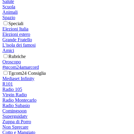
Salute
Scuola
Animali
Spazio
Speciali
Elezioni Italia
Elezioni estero
Grande Fratello
L'isola dei famosi
Amici
Rubriche
Oroscopo
#tgcom24amarcord
Tgcom24 Consiglia
Mediaset Infinity
R101
Radio 105
Virgin Radio
Radio Montecarlo
Radio Subasio
Comingsoon
Superguidatv
Zuppa di Porro
Non Sprecare
Cotto e Mangiato