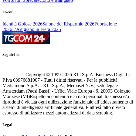
Porro
Non Sprecare
Cotto e Mangiato
Eventi
Identità Golose 2026
Salone del Risparmio 2026
Fuorisalone
2026
L'Artigiano in Fiera 2025
Seguici su
Copyright © 1999-
2026
RTI S.p.A. Business Digital -
P.Iva 03976881007 - Tutti i diritti riservati - Per la pubblicità
Mediamond S.p.A. - RTI S.p.A., Mediaset N.V., sede legale
Amsterdam (Paesi Bassi) - Uffici Viale Europa 46, 20093 Cologno
Monzese (MI)
Rispetto ai contenuti e ai dati personali trasmessi e/o
riprodotti è vietata ogni utilizzazione funzionale all’addestramento di
sistemi di intelligenza artificiale generativa. È altresì fatto divieto
espresso di utilizzare mezzi automatizzati di data scraping.
Legal