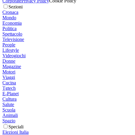
Corporate
Privacy Policy
Cookie Policy
Sezioni
Cronaca
Mondo
Economia
Politica
Spettacolo
Televisione
People
Lifestyle
Videogiochi
Donne
Magazine
Motori
Viaggi
Cucina
Tgtech
E-Planet
Cultura
Salute
Scuola
Animali
Spazio
Speciali
Elezioni Italia