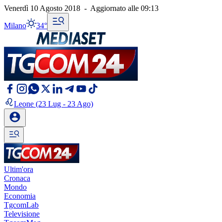
Venerdì 10 Agosto 2018
-
Aggiornato alle
09:13
Milano
34°
Leone
(23 Lug - 23 Ago)
Ultim'ora
Cronaca
Mondo
Economia
TgcomLab
Televisione