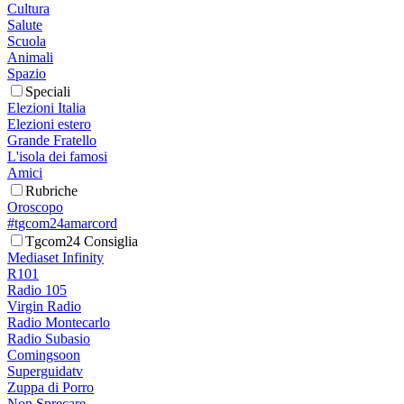
Cultura
Salute
Scuola
Animali
Spazio
Speciali
Elezioni Italia
Elezioni estero
Grande Fratello
L'isola dei famosi
Amici
Rubriche
Oroscopo
#tgcom24amarcord
Tgcom24 Consiglia
Mediaset Infinity
R101
Radio 105
Virgin Radio
Radio Montecarlo
Radio Subasio
Comingsoon
Superguidatv
Zuppa di Porro
Non Sprecare