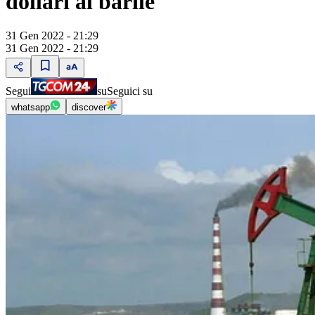
dollari al barile
31 Gen 2022 - 21:29
31 Gen 2022 - 21:29
Segui
su
Seguici su
whatsapp
discover