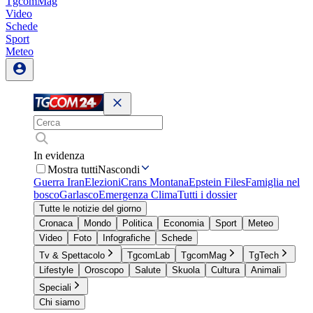
TgcomMag
Video
Schede
Sport
Meteo
In evidenza
Mostra tutti
Nascondi
Guerra Iran
Elezioni
Crans Montana
Epstein Files
Famiglia nel
bosco
Garlasco
Emergenza Clima
Tutti i dossier
Tutte le notizie del giorno
Cronaca
Mondo
Politica
Economia
Sport
Meteo
Video
Foto
Infografiche
Schede
Tv & Spettacolo
TgcomLab
TgcomMag
TgTech
Lifestyle
Oroscopo
Salute
Skuola
Cultura
Animali
Speciali
Chi siamo