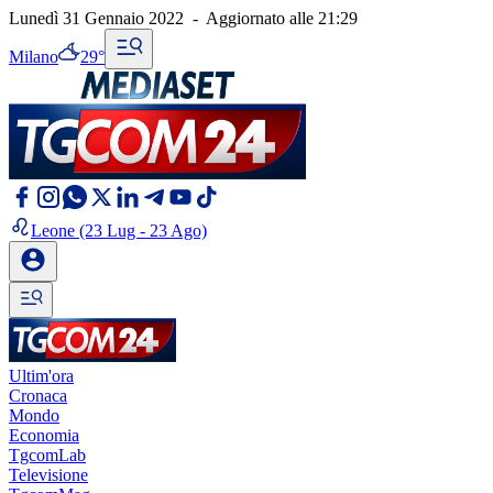
Lunedì 31 Gennaio 2022
-
Aggiornato alle
21:29
Milano
29°
Leone
(23 Lug - 23 Ago)
Ultim'ora
Cronaca
Mondo
Economia
TgcomLab
Televisione