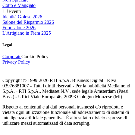
Cotto e Mangiato
Eventi
Identità Golose 2026
Salone del Risparmio 2026
Fuorisalone 2026
L'Artigiano in Fiera 2025
Legal
Corporate
Cookie Policy
Privacy Policy
Copyright © 1999-
2026
RTI S.p.A. Business Digital - P.Iva
03976881007 - Tutti i diritti riservati - Per la pubblicità Mediamond
S.p.A. - RTI S.p.A., Mediaset N.V., sede legale Amsterdam (Paesi
Bassi) - Uffici Viale Europa 46, 20093 Cologno Monzese (MI)
Rispetto ai contenuti e ai dati personali trasmessi e/o riprodotti è
vietata ogni utilizzazione funzionale all’addestramento di sistemi di
intelligenza artificiale generativa. È altresì fatto divieto espresso di
utilizzare mezzi automatizzati di data scraping.