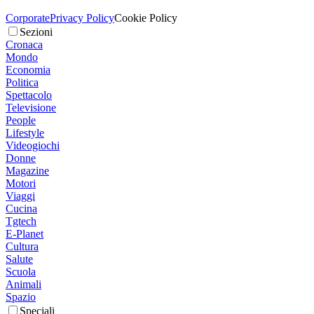
Corporate
Privacy Policy
Cookie Policy
Sezioni
Cronaca
Mondo
Economia
Politica
Spettacolo
Televisione
People
Lifestyle
Videogiochi
Donne
Magazine
Motori
Viaggi
Cucina
Tgtech
E-Planet
Cultura
Salute
Scuola
Animali
Spazio
Speciali