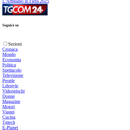
L'Artigiano in Fiera 2025
Seguici su
Sezioni
Cronaca
Mondo
Economia
Politica
Spettacolo
Televisione
People
Lifestyle
Videogiochi
Donne
Magazine
Motori
Viaggi
Cucina
Tgtech
E-Planet