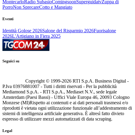
Montecarlo
Radio Subasio
Comingsoon
Superguidatv
Zuppa di
Porro
Non Sprecare
Cotto e Mangiato
Eventi
Identità Golose 2026
Salone del Risparmio 2026
Fuorisalone
2026
L'Artigiano in Fiera 2025
Seguici su
Copyright © 1999-
2026
RTI S.p.A. Business Digital -
P.Iva 03976881007 - Tutti i diritti riservati - Per la pubblicità
Mediamond S.p.A. - RTI S.p.A., Mediaset N.V., sede legale
Amsterdam (Paesi Bassi) - Uffici Viale Europa 46, 20093 Cologno
Monzese (MI)
Rispetto ai contenuti e ai dati personali trasmessi e/o
riprodotti è vietata ogni utilizzazione funzionale all’addestramento di
sistemi di intelligenza artificiale generativa. È altresì fatto divieto
espresso di utilizzare mezzi automatizzati di data scraping.
Legal