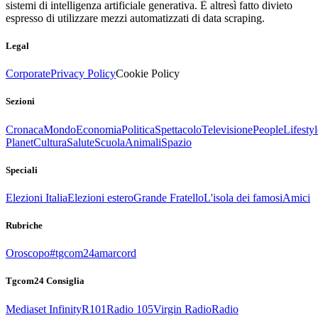
sistemi di intelligenza artificiale generativa. È altresì fatto divieto
espresso di utilizzare mezzi automatizzati di data scraping.
Legal
Corporate
Privacy Policy
Cookie Policy
Sezioni
Cronaca
Mondo
Economia
Politica
Spettacolo
Televisione
People
Lifestyl
Planet
Cultura
Salute
Scuola
Animali
Spazio
Speciali
Elezioni Italia
Elezioni estero
Grande Fratello
L'isola dei famosi
Amici
Rubriche
Oroscopo
#tgcom24amarcord
Tgcom24 Consiglia
Mediaset Infinity
R101
Radio 105
Virgin Radio
Radio