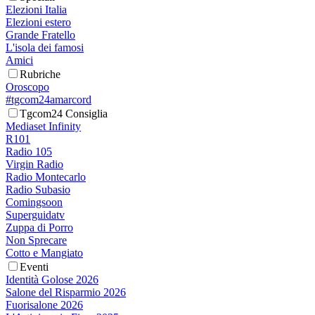
Elezioni Italia
Elezioni estero
Grande Fratello
L'isola dei famosi
Amici
Rubriche
Oroscopo
#tgcom24amarcord
Tgcom24 Consiglia
Mediaset Infinity
R101
Radio 105
Virgin Radio
Radio Montecarlo
Radio Subasio
Comingsoon
Superguidatv
Zuppa di Porro
Non Sprecare
Cotto e Mangiato
Eventi
Identità Golose 2026
Salone del Risparmio 2026
Fuorisalone 2026