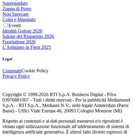
Superguidatv
Zuppa di Porro
Non Sprecare
Cotto e Mangiato
Eventi
Identità Golose 2026
Salone del Risparmio 2026
Fuorisalone 2026
L'Artigiano in Fiera 2025
Legal
Corporate
Cookie Policy
Privacy Policy
Copyright © 1999-
2026
RTI S.p.A. Business Digital - P.Iva
03976881007 - Tutti i diritti riservati - Per la pubblicità Mediamond
S.p.A. - RTI S.p.A., Mediaset N.V., sede legale Amsterdam (Paesi
Bassi) - Uffici Viale Europa 46, 20093 Cologno Monzese (MI)
Rispetto ai contenuti e ai dati personali trasmessi e/o riprodotti è
vietata ogni utilizzazione funzionale all’addestramento di sistemi di
intelligenza artificiale generativa. È altresì fatto divieto espresso di