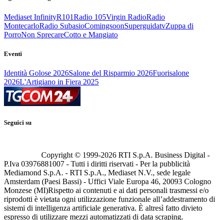
Mediaset Infinity
R101
Radio 105
Virgin Radio
Radio
Montecarlo
Radio Subasio
Comingsoon
Superguidatv
Zuppa di
Porro
Non Sprecare
Cotto e Mangiato
Eventi
Identità Golose 2026
Salone del Risparmio 2026
Fuorisalone
2026
L'Artigiano in Fiera 2025
Seguici su
Copyright © 1999-
2026
RTI S.p.A. Business Digital -
P.Iva 03976881007 - Tutti i diritti riservati - Per la pubblicità
Mediamond S.p.A. - RTI S.p.A., Mediaset N.V., sede legale
Amsterdam (Paesi Bassi) - Uffici Viale Europa 46, 20093 Cologno
Monzese (MI)
Rispetto ai contenuti e ai dati personali trasmessi e/o
riprodotti è vietata ogni utilizzazione funzionale all’addestramento di
sistemi di intelligenza artificiale generativa. È altresì fatto divieto
espresso di utilizzare mezzi automatizzati di data scraping.