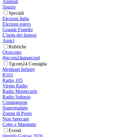
Animali
Spazio
Speciali
Elezioni Italia
Elezioni estero
Grande Fratello
L'isola dei famosi
Amici
Rubriche
Oroscopo
#tgcom24amarcord
Tgcom24 Consiglia
Mediaset Infinity
R101
Radio 105
Virgin Radio
Radio Montecarlo
Radio Subasio
Comingsoon
Superguidatv
Zuppa di Porro
Non Sprecare
Cotto e Mangiato
Eventi
Identità Golose 2026