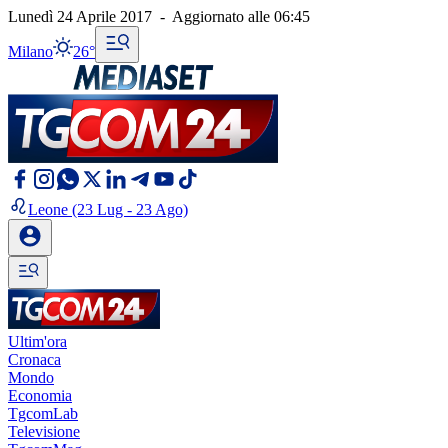
Lunedì 24 Aprile 2017
-
Aggiornato alle
06:45
Milano
26°
Leone
(23 Lug - 23 Ago)
Ultim'ora
Cronaca
Mondo
Economia
TgcomLab
Televisione