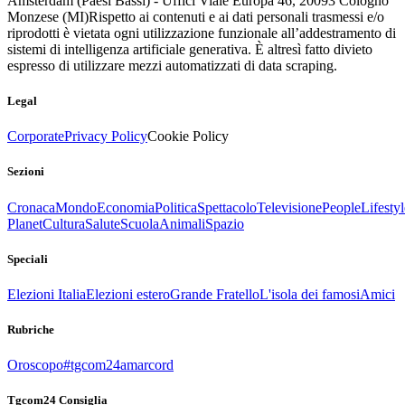
Amsterdam (Paesi Bassi) - Uffici Viale Europa 46, 20093 Cologno
Monzese (MI)
Rispetto ai contenuti e ai dati personali trasmessi e/o
riprodotti è vietata ogni utilizzazione funzionale all’addestramento di
sistemi di intelligenza artificiale generativa. È altresì fatto divieto
espresso di utilizzare mezzi automatizzati di data scraping.
Legal
Corporate
Privacy Policy
Cookie Policy
Sezioni
Cronaca
Mondo
Economia
Politica
Spettacolo
Televisione
People
Lifestyl
Planet
Cultura
Salute
Scuola
Animali
Spazio
Speciali
Elezioni Italia
Elezioni estero
Grande Fratello
L'isola dei famosi
Amici
Rubriche
Oroscopo
#tgcom24amarcord
Tgcom24 Consiglia