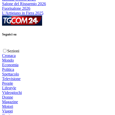
Salone del Risparmio 2026
Fuorisalone 2026
L'Artigiano in Fiera 2025
Seguici su
Sezioni
Cronaca
Mondo
Economia
Politica
Spettacolo
Televisione
People
Lifestyle
Videogiochi
Donne
Magazine
Motori
Viaggi