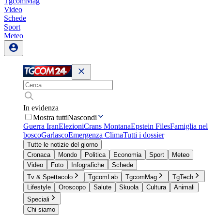
TgcomMag
Video
Schede
Sport
Meteo
In evidenza
Mostra tutti
Nascondi
Guerra Iran
Elezioni
Crans Montana
Epstein Files
Famiglia nel
bosco
Garlasco
Emergenza Clima
Tutti i dossier
Tutte le notizie del giorno
Cronaca
Mondo
Politica
Economia
Sport
Meteo
Video
Foto
Infografiche
Schede
Tv & Spettacolo
TgcomLab
TgcomMag
TgTech
Lifestyle
Oroscopo
Salute
Skuola
Cultura
Animali
Speciali
Chi siamo