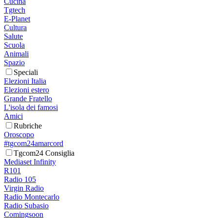
Cucina
Tgtech
E-Planet
Cultura
Salute
Scuola
Animali
Spazio
Speciali
Elezioni Italia
Elezioni estero
Grande Fratello
L'isola dei famosi
Amici
Rubriche
Oroscopo
#tgcom24amarcord
Tgcom24 Consiglia
Mediaset Infinity
R101
Radio 105
Virgin Radio
Radio Montecarlo
Radio Subasio
Comingsoon