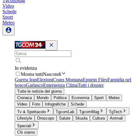
TgcomMag
Video
Schede
Sport
Meteo
In evidenza
Mostra tutti
Nascondi
Guerra Iran
Elezioni
Crans Montana
Epstein Files
Famiglia nel
bosco
Garlasco
Emergenza Clima
Tutti i dossier
Tutte le notizie del giorno
Cronaca
Mondo
Politica
Economia
Sport
Meteo
Video
Foto
Infografiche
Schede
Tv & Spettacolo
TgcomLab
TgcomMag
TgTech
Lifestyle
Oroscopo
Salute
Skuola
Cultura
Animali
Speciali
Chi siamo