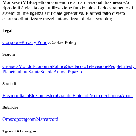
Monzese (MI)
Rispetto ai contenuti e ai dati personali trasmessi e/o
riprodotti è vietata ogni utilizzazione funzionale all’addestramento di
sistemi di intelligenza artificiale generativa. È altresì fatto divieto
espresso di utilizzare mezzi automatizzati di data scraping.
Legal
Corporate
Privacy Policy
Cookie Policy
Sezioni
Cronaca
Mondo
Economia
Politica
Spettacolo
Televisione
People
Lifestyl
Planet
Cultura
Salute
Scuola
Animali
Spazio
Speciali
Elezioni Italia
Elezioni estero
Grande Fratello
L'isola dei famosi
Amici
Rubriche
Oroscopo
#tgcom24amarcord
Tgcom24 Consiglia