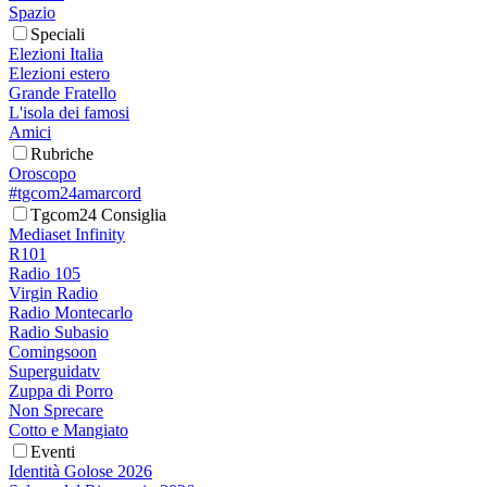
Spazio
Speciali
Elezioni Italia
Elezioni estero
Grande Fratello
L'isola dei famosi
Amici
Rubriche
Oroscopo
#tgcom24amarcord
Tgcom24 Consiglia
Mediaset Infinity
R101
Radio 105
Virgin Radio
Radio Montecarlo
Radio Subasio
Comingsoon
Superguidatv
Zuppa di Porro
Non Sprecare
Cotto e Mangiato
Eventi
Identità Golose 2026