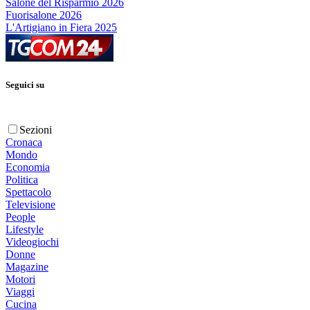
Salone del Risparmio 2026
Fuorisalone 2026
L'Artigiano in Fiera 2025
Seguici su
Sezioni
Cronaca
Mondo
Economia
Politica
Spettacolo
Televisione
People
Lifestyle
Videogiochi
Donne
Magazine
Motori
Viaggi
Cucina