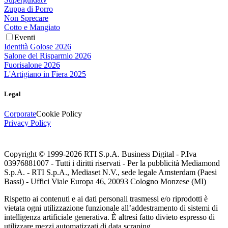
Zuppa di Porro
Non Sprecare
Cotto e Mangiato
Eventi
Identità Golose 2026
Salone del Risparmio 2026
Fuorisalone 2026
L'Artigiano in Fiera 2025
Legal
Corporate
Cookie Policy
Privacy Policy
Copyright © 1999-
2026
RTI S.p.A. Business Digital - P.Iva
03976881007 - Tutti i diritti riservati - Per la pubblicità Mediamond
S.p.A. - RTI S.p.A., Mediaset N.V., sede legale Amsterdam (Paesi
Bassi) - Uffici Viale Europa 46, 20093 Cologno Monzese (MI)
Rispetto ai contenuti e ai dati personali trasmessi e/o riprodotti è
vietata ogni utilizzazione funzionale all’addestramento di sistemi di
intelligenza artificiale generativa. È altresì fatto divieto espresso di
utilizzare mezzi automatizzati di data scraping.