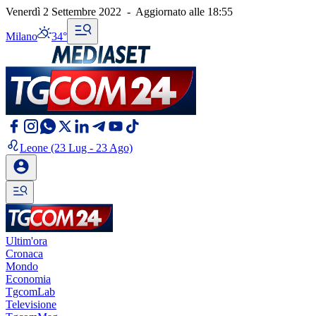
Venerdì 2 Settembre 2022
-
Aggiornato alle
18:55
Milano
34°
Leone
(23 Lug - 23 Ago)
Ultim'ora
Cronaca
Mondo
Economia
TgcomLab
Televisione