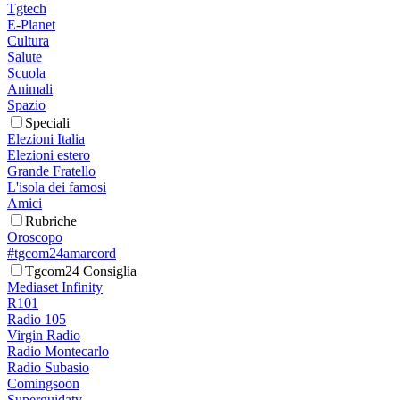
Tgtech
E-Planet
Cultura
Salute
Scuola
Animali
Spazio
Speciali
Elezioni Italia
Elezioni estero
Grande Fratello
L'isola dei famosi
Amici
Rubriche
Oroscopo
#tgcom24amarcord
Tgcom24 Consiglia
Mediaset Infinity
R101
Radio 105
Virgin Radio
Radio Montecarlo
Radio Subasio
Comingsoon
Superguidatv