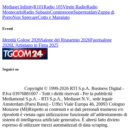
Mediaset Infinity
R101
Radio 105
Virgin Radio
Radio
Montecarlo
Radio Subasio
Comingsoon
Superguidatv
Zuppa di
Porro
Non Sprecare
Cotto e Mangiato
Eventi
Identità Golose 2026
Salone del Risparmio 2026
Fuorisalone
2026
L'Artigiano in Fiera 2025
Seguici su
Copyright © 1999-
2026
RTI S.p.A. Business Digital -
P.Iva 03976881007 - Tutti i diritti riservati - Per la pubblicità
Mediamond S.p.A. - RTI S.p.A., Mediaset N.V., sede legale
Amsterdam (Paesi Bassi) - Uffici Viale Europa 46, 20093 Cologno
Monzese (MI)
Rispetto ai contenuti e ai dati personali trasmessi e/o
riprodotti è vietata ogni utilizzazione funzionale all’addestramento di
sistemi di intelligenza artificiale generativa. È altresì fatto divieto
espresso di utilizzare mezzi automatizzati di data scraping.